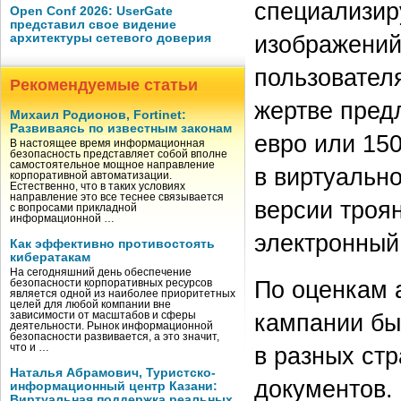
специализир
Open Conf 2026: UserGate
представил свое видение
изображений
архитектуры сетевого доверия
пользовател
Рекомендуемые статьи
жертве предл
Михаил Родионов, Fortinet:
Развиваясь по известным законам
евро или 15
В настоящее время информационная
безопасность представляет собой вполне
самостоятельное мощное направление
в виртуально
корпоративной автоматизации.
Естественно, что в таких условиях
направление это все теснее связывается
версии троя
с вопросами прикладной
информационной …
электронный
Как эффективно противостоять
кибератакам
На сегодняшний день обеспечение
По оценкам 
безопасности корпоративных ресурсов
является одной из наиболее приоритетных
целей для любой компании вне
кампании бы
зависимости от масштабов и сферы
деятельности. Рынок информационной
безопасности развивается, а это значит,
в разных ст
что и …
Наталья Абрамович, Туристско-
документов.
информационный центр Казани:
Виртуальная поддержка реальных