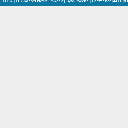
ITRN
|
IT Channel News
|
itWeek
|
Byte/Россия
|
Бестселлеры IT-ры