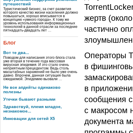
путешествий
TorrentLocke
Туристический бизнес, за счет развития
которого качество жизни населения должно
жертв (около
повышаться, хорошо вписывается в
концепцию «умного города». К тому же
уровень использования информационных
частично оп
технологий в данной отрасли за последние
пятнадцать-двадцать лет …
злоумышленн
Блог
Вот те два...
Операторы T
Поводом для написания этого блога стала
уже вторая в течение года массовая
в фишинговы
вирусная эпидемия. И это стало очень
неприятным прецедентом. Ведь столь
масштабных заражений не было уже очень
замаскирован
давно. Впрочем, данная ситуация была
ожидаемой. Эпидемию вызвали …
в приложени
Не все апдейты одинаково
полезны
сообщения с
Утечки бывают разными
Здравствуй, племя младое,
с макросом н
незнакомое...
Инновации для сетей X5
документа м
программы с