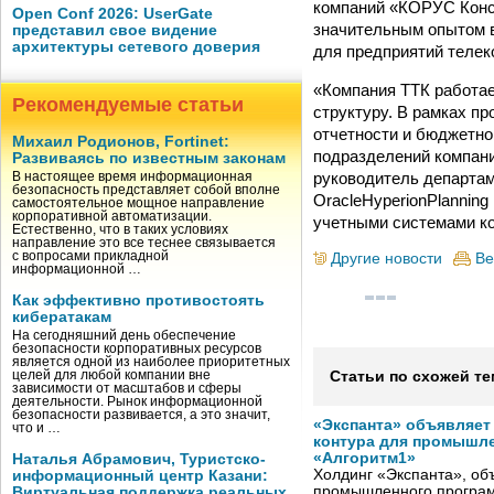
компаний «КОРУС Конса
Open Conf 2026: UserGate
значительным опытом 
представил свое видение
архитектуры сетевого доверия
для предприятий телек
«Компания ТТК работае
Рекомендуемые статьи
структуру. В рамках п
отчетности и бюджетно
Михаил Родионов, Fortinet:
подразделений компани
Развиваясь по известным законам
руководитель департам
В настоящее время информационная
безопасность представляет собой вполне
OracleHyperionPlanning
самостоятельное мощное направление
корпоративной автоматизации.
учетными системами к
Естественно, что в таких условиях
направление это все теснее связывается
с вопросами прикладной
Другие новости
Ве
информационной …
Как эффективно противостоять
кибератакам
На сегодняшний день обеспечение
безопасности корпоративных ресурсов
является одной из наиболее приоритетных
целей для любой компании вне
Статьи по схожей те
зависимости от масштабов и сферы
деятельности. Рынок информационной
безопасности развивается, а это значит,
«Экспанта» объявляет
что и …
контура для промышле
«Алгоритм1»
Наталья Абрамович, Туристско-
Холдинг «Экспанта», о
информационный центр Казани:
промышленного програм
Виртуальная поддержка реальных