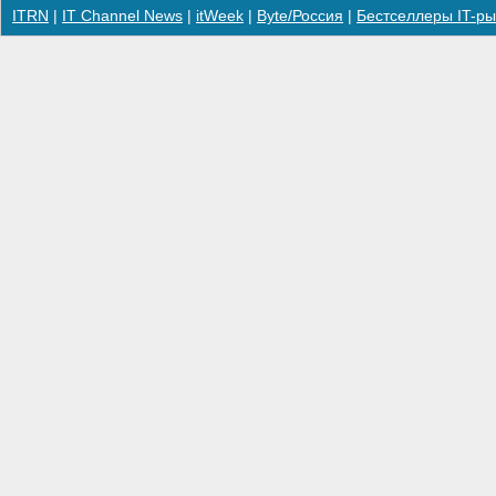
ITRN
|
IT Channel News
|
itWeek
|
Byte/Россия
|
Бестселлеры IT-ры