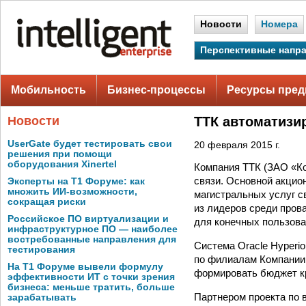
Новости
Номера
Перспективные напр
Мобильность
Бизнес-процессы
Ресурсы пред
Новости
ТТК автоматизи
UserGate будет тестировать свои
20 февраля 2015 г.
решения при помощи
оборудования Xinertel
Компания ТТК (ЗАО «Ко
связи. Основной акци
Эксперты на Т1 Форуме: как
множить ИИ-возможности,
магистральных услуг с
сокращая риски
из лидеров среди пров
Российское ПО виртуализации и
для конечных пользоват
инфраструктурное ПО — наиболее
востребованные направления для
Система Oracle Hyperio
тестирования
по филиалам Компании 
На Т1 Форуме вывели формулу
формировать бюджет кр
эффективности ИТ с точки зрения
бизнеса: меньше тратить, больше
Партнером проекта по 
зарабатывать