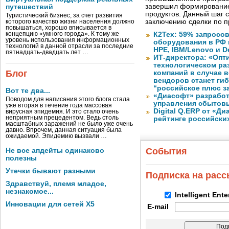
завершил формирование
путешествий
продуктов. Данный шаг 
Туристический бизнес, за счет развития
заключению сделки по 
которого качество жизни населения должно
повышаться, хорошо вписывается в
концепцию «умного города». К тому же
К2Тех: 59% запросов
уровень использования информационных
оборудования в РФ 
технологий в данной отрасли за последние
HPE, IBM/Lenovo и De
пятнадцать-двадцать лет …
ИТ-директора: «Оп
технологическом ра
Блог
компаний в случае 
вендоров станет ги
“российское плюс з
Вот те два...
«Диасофт» разработ
Поводом для написания этого блога стала
управления сбытов
уже вторая в течение года массовая
Digital Q.ERP от «Д
вирусная эпидемия. И это стало очень
неприятным прецедентом. Ведь столь
рейтинге российски
масштабных заражений не было уже очень
давно. Впрочем, данная ситуация была
ожидаемой. Эпидемию вызвали …
События
Не все апдейты одинаково
полезны
Утечки бывают разными
Подписка на рас
Здравствуй, племя младое,
незнакомое...
Intelligent Ent
Инновации для сетей X5
E-mail