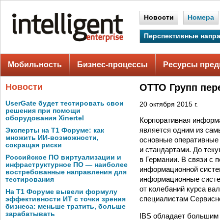
Новости
Номера
Перспективные напр
Мобильность
Бизнес-процессы
Ресурсы пред
Новости
ОТТО Групп пер
UserGate будет тестировать свои
20 октября 2015 г.
решения при помощи
оборудования Xinertel
Корпоративная информа
является одним из сам
Эксперты на Т1 Форуме: как
множить ИИ-возможности,
основные оперативные 
сокращая риски
и стандартами. До тек
Российское ПО виртуализации и
в Германии. В связи с
инфраструктурное ПО — наиболее
информационной систе
востребованные направления для
информационные систем
тестирования
от колебаний курса ва
На Т1 Форуме вывели формулу
специалистам Сервисно
эффективности ИТ с точки зрения
бизнеса: меньше тратить, больше
зарабатывать
IBS обладает большим