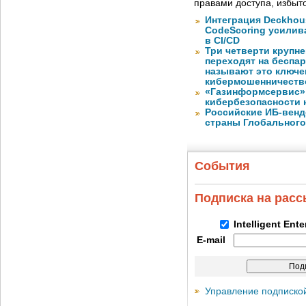
правами доступа, избы
Интеграция Deckhous
CodeScoring усилив
в CI/CD
Три четверти крупн
переходят на беспа
называют это ключе
кибермошенничеств
«Газинформсервис»
кибербезопасности 
Российские ИБ-венд
страны Глобального
События
Подписка на рас
Intelligent Ent
E-mail
Управление подписко