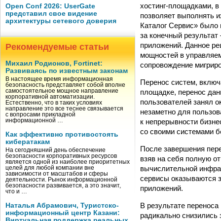
хостинг-площадками, в 
Open Conf 2026: UserGate
представил свое видение
позволяет выполнять и
архитектуры сетевого доверия
Каталог Сервис» было 
за конечный результат
приложений. Данное ре
Рекомендуемые статьи
мощностей в управляем
Михаил Родионов, Fortinet:
сопровождение мигрир
Развиваясь по известным законам
В настоящее время информационная
Перенос систем, включ
безопасность представляет собой вполне
площадке, перенос дан
самостоятельное мощное направление
корпоративной автоматизации.
пользователей занял о
Естественно, что в таких условиях
направление это все теснее связывается
незаметно для пользов
с вопросами прикладной
к непрерывности бизне
информационной …
со своими системами б
Как эффективно противостоять
кибератакам
После завершения пере
На сегодняшний день обеспечение
безопасности корпоративных ресурсов
взяв на себя полную о
является одной из наиболее приоритетных
вычислительной инфра
целей для любой компании вне
зависимости от масштабов и сферы
сервисы оказываются з
деятельности. Рынок информационной
безопасности развивается, а это значит,
приложений.
что и …
В результате переноса
Наталья Абрамович, Туристско-
информационный центр Казани:
радикально снизились 
Виртуальная поддержка реальных