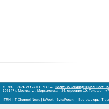
© 1997—2026 АО «СК ПРЕСС».
Политика конфиденциальности п
109147 г. Москва, ул. Марксистская, 34, строение 10. Телефон: +7
ITRN
|
IT Channel News
|
itWeek
|
Byte/Россия
|
Бестселлеры IT-ры