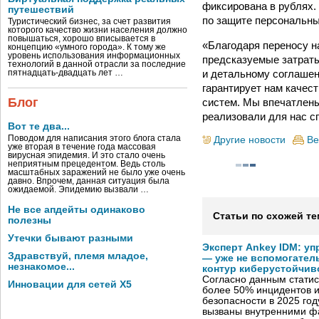
фиксирована в рублях.
путешествий
по защите персональны
Туристический бизнес, за счет развития
которого качество жизни населения должно
повышаться, хорошо вписывается в
«Благодаря переносу н
концепцию «умного города». К тому же
уровень использования информационных
предсказуемые затрат
технологий в данной отрасли за последние
и детальному соглашен
пятнадцать-двадцать лет …
гарантирует нам качест
Блог
систем. Мы впечатлены
реализовали для нас с
Вот те два...
Поводом для написания этого блога стала
Другие новости
Ве
уже вторая в течение года массовая
вирусная эпидемия. И это стало очень
неприятным прецедентом. Ведь столь
масштабных заражений не было уже очень
давно. Впрочем, данная ситуация была
ожидаемой. Эпидемию вызвали …
Не все апдейты одинаково
Статьи по схожей те
полезны
Утечки бывают разными
Эксперт Ankey IDM: у
Здравствуй, племя младое,
— уже не вспомогател
незнакомое...
контур киберустойчив
Согласно данным статис
Инновации для сетей X5
более 50% инцидентов
безопасности в 2025 год
вызваны внутренними ф