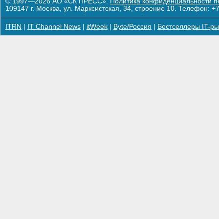
© 1997—2026 АО «СК ПРЕСС».
Политика конфиденциальности п
109147 г. Москва, ул. Марксистская, 34, строение 10. Телефон: +7
ITRN
|
IT Channel News
|
itWeek
|
Byte/Россия
|
Бестселлеры IT-ры