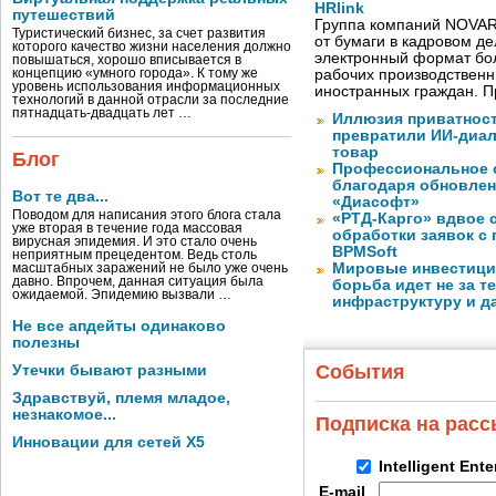
HRlink
путешествий
Группа компаний NOVAR
Туристический бизнес, за счет развития
от бумаги в кадровом д
которого качество жизни населения должно
электронный формат бол
повышаться, хорошо вписывается в
концепцию «умного города». К тому же
рабочих производствен
уровень использования информационных
иностранных граждан. П
технологий в данной отрасли за последние
пятнадцать-двадцать лет …
Иллюзия приватност
превратили ИИ-диал
товар
Блог
Профессиональное о
благодаря обновлени
Вот те два...
«Диасофт»
Поводом для написания этого блога стала
«РТД-Карго» вдвое 
уже вторая в течение года массовая
обработки заявок с
вирусная эпидемия. И это стало очень
BPMSoft
неприятным прецедентом. Ведь столь
Мировые инвестиции
масштабных заражений не было уже очень
давно. Впрочем, данная ситуация была
борьба идет не за те
ожидаемой. Эпидемию вызвали …
инфраструктуру и д
Не все апдейты одинаково
полезны
События
Утечки бывают разными
Здравствуй, племя младое,
незнакомое...
Подписка на рас
Инновации для сетей X5
Intelligent Ent
E-mail