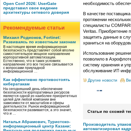
необходимость обеспеч
Open Conf 2026: UserGate
представил свое видение
архитектуры сетевого доверия
В качестве поставщик
протяжении нескольких
специалисты COMPAREX
Рекомендуемые статьи
Veritas. Приобретение 
защитить данные в слу
Михаил Родионов, Fortinet:
Развиваясь по известным законам
храниться на оборудов
В настоящее время информационная
безопасность представляет собой вполне
Использование решений 
самостоятельное мощное направление
корпоративной автоматизации.
позволило в Аэрофлот
Естественно, что в таких условиях
систему хранения и уп
направление это все теснее связывается
с вопросами прикладной
обслуживание ИТ-инфр
информационной …
Как эффективно противостоять
Другие новости
Ве
кибератакам
На сегодняшний день обеспечение
безопасности корпоративных ресурсов
является одной из наиболее приоритетных
целей для любой компании вне
зависимости от масштабов и сферы
деятельности. Рынок информационной
безопасности развивается, а это значит,
Статьи по схожей те
что и …
Наталья Абрамович, Туристско-
Производитель упако
информационный центр Казани:
автоматизировал кад
Виртуальная поддержка реальных