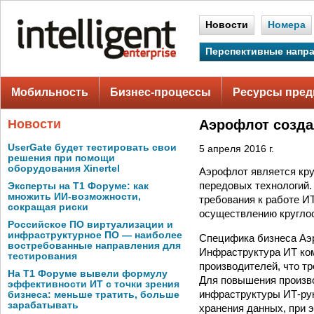
Новости
Номера
Перспективные напр
Мобильность
Бизнес-процессы
Ресурсы пред
Новости
Аэрофлот созда
UserGate будет тестировать свои
5 апреля 2016 г.
решения при помощи
оборудования Xinertel
Аэрофлот является кру
передовых технологий.
Эксперты на Т1 Форуме: как
множить ИИ-возможности,
требования к работе И
сокращая риски
осуществлению круглос
Российское ПО виртуализации и
инфраструктурное ПО — наиболее
Специфика бизнеса Аэр
востребованные направления для
Инфраструктура ИТ ком
тестирования
производителей, что т
На Т1 Форуме вывели формулу
Для повышения произв
эффективности ИТ с точки зрения
инфраструктуры ИТ-ру
бизнеса: меньше тратить, больше
зарабатывать
хранения данных, при 