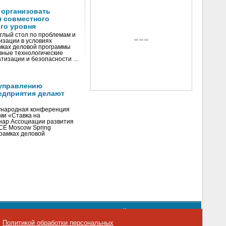
 организовать
я совместного
го уровня
глый стол по проблемам и
зации в условиях
мках деловой программы
вные технологические
тизации и безопасности …
управлению
едприятия делают
ународная конференция
ми «Ставка на
инар Ассоциации развития
CE Moscow Spring
рамках деловой
орядке использования материалов сайта
emag.ru
..
с
Политикой обработки персональных