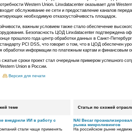
требности Western Union. Linxdatacenter оказывает для Wester
е входит обслуживание ее сети и предоставление каналов пере
антирующих необходимую отказоустойчивость площадок.
ойчивости, важным условием также стало обеспечение высоког
орудования. Безопасность ЦОД Linxdatacenter подтверждена 
конце прошлого года центр обработки данных в Санкт-Петербур
 стандарту PCI DSS, что говорит о том, что в ЦОД обеспечен ур
я обработки информации по платежным картам и финансовым о
 сжатые сроки проект стал очередным примером успешного сот
 Western Union в России.
Версия для печати
жей теме
Статьи по схожей отрасл
же внедрили ИИ в работу с
NAI Becar проанализировал
рынка микроливингов
компаний стали чаще применять
На российском рынке недвиж