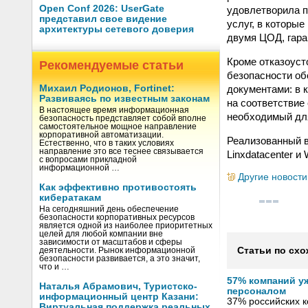
Open Conf 2026: UserGate
удовлетворила по
представил свое видение
услуг, в которы
архитектуры сетевого доверия
двумя ЦОД, гар
Кроме отказоуст
Рекомендуемые статьи
безопасности об
документами: в 
Михаил Родионов, Fortinet:
Развиваясь по известным законам
на соответствие
В настоящее время информационная
необходимый дл
безопасность представляет собой вполне
самостоятельное мощное направление
корпоративной автоматизации.
Реализованный в
Естественно, что в таких условиях
направление это все теснее связывается
Linxdatacenter и
с вопросами прикладной
информационной …
Другие новости
Как эффективно противостоять
кибератакам
На сегодняшний день обеспечение
безопасности корпоративных ресурсов
является одной из наиболее приоритетных
целей для любой компании вне
зависимости от масштабов и сферы
Статьи по схо
деятельности. Рынок информационной
безопасности развивается, а это значит,
что и …
57% компаний у
Наталья Абрамович, Туристско-
персоналом
информационный центр Казани:
37% российских 
Виртуальная поддержка реальных