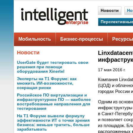
Новости
Но
Перспективные
Мобильность
Бизнес-процессы
Ресурсы
Новости
Linxdatacen
инфраструк
UserGate будет тестировать свои
решения при помощи
17 мая 2016 г.
оборудования Xinertel
Эксперты на Т1 Форуме: как
Компания Linxda
множить ИИ-возможности,
(ЦОД) и облачно
сокращая риски
городах России и
Российское ПО виртуализации и
инфраструктурное ПО — наиболее
Одним из основн
востребованные направления для
инфраструктуры 
тестирования
в Санкт-Петербу
На Т1 Форуме вывели формулу
и позволяет сох
эффективности ИТ с точки зрения
бизнеса: меньше тратить, больше
из площадок. Бл
зарабатывать
расположенных в