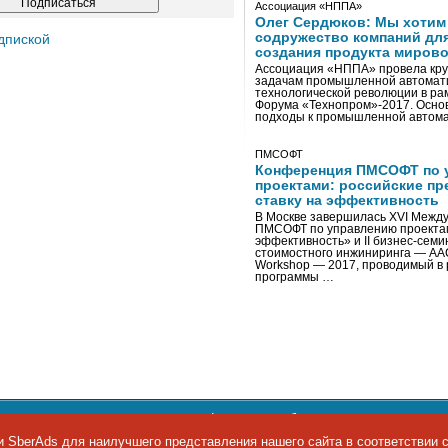
Ассоциация «НППА»
Олег Сердюков: Мы хотим
содружество компаний дл
дпиской
создания продукта мирово
Ассоциация «НППА» провела кру
задачам промышленной автомати
технологической революции в ра
Форума «Технопром»-2017. Осно
подходы к промышленной автома
ПМСОФТ
Конференция ПМСОФТ по 
проектами: российские пр
ставку на эффективность
В Москве завершилась XVI Межд
ПМСОФТ по управлению проекта
эффективность» и II бизнес-сем
стоимостного инжиниринга — AA
Workshop — 2017, проводимый в 
программы …
ости персональных данных
,
информация об авторских правах и п
фон: +7 495 974-22-60. Факс: +7 495 974-22-63. E-mail:
siteeditor@i
 SberAds для наилучшего представления нашего сайта в соответствии 