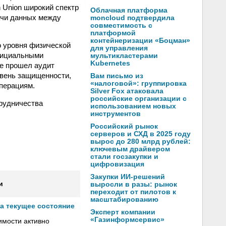
n Union широкий спектр
Облачная платформа
дачи данных между
moncloud подтвердила
совместимость с
платформой
контейнеризации «Боцман»
о уровня физической
для управления
официальными
мультикластерами
Kubernetes
ге прошел аудит
овень защищенности,
Вам письмо из
«налоговой»: группировка
перациям.
Silver Fox атаковала
российские организации с
рудничества
использованием новых
инструментов
Российский рынок
серверов и СХД в 2025 году
вырос до 280 млрд рублей:
ключевым драйвером
стали госзакупки и
цифровизация
Закупки ИИ-решений
и
выросли в разы: рынок
переходит от пилотов к
масштабированию
а текущее состояние
Эксперт компании
«Газинформсервис»
имости активно