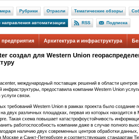
мера
Рубрики
Отрасли
Тематические обзоры
Со
 направления автоматизации
RSS
Подписка
 предприятия
Архитектура и инфраструктура
Бе
ter создал для Western Union геораспредел
туру
tacenter, международный поставщик решений в области центров
й инфраструктуры, предоставила компании Western Union услуги 
 услуги связи.
ых требований Western Union в рамках проекта было создание 
на двух различных площадках, первая из которых находится в 
рге. Такая схема повышает катастрофоустойчивость информац
ранить работоспособность компании даже в случае полного выхо
агодаря наличию двух современных центров обработки данных, 
 Москве и Санкт-Петербурге и соответствующих стандартам Tier 