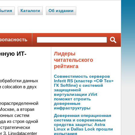
бытия
Каталоги
Об издании
зопасность
енную ИТ-
Лидеры
читательского
рейтинга
Совместимость серверов
 обработки данных
Inferit RS (кластер «СФ Тех»
ГК Softline) с системой
colocation в двух
защищенной
виртуализации zVirt
поможет строить
геораспределенной
доверенные
инфраструктуры
Москве, а вторая
ионных систем
Доверенная операционная
система и современные
да из строя одной
средства защиты: Astra
стратегически
Linux и Dallas Lock прошли
3, Linxdatacenter
испытания