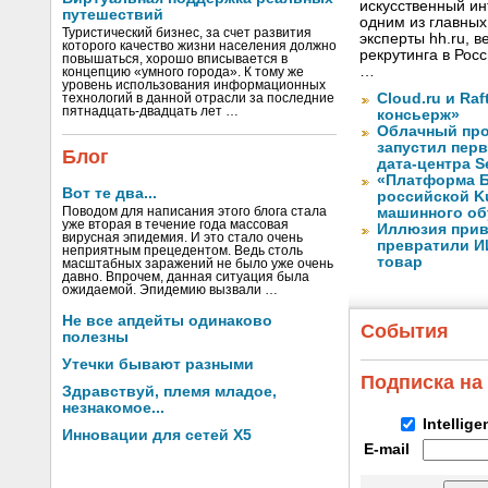
искусственный ин
путешествий
одним из главных
Туристический бизнес, за счет развития
эксперты hh.ru, 
которого качество жизни населения должно
рекрутинга в Рос
повышаться, хорошо вписывается в
…
концепцию «умного города». К тому же
уровень использования информационных
Cloud.ru и Ra
технологий в данной отрасли за последние
пятнадцать-двадцать лет …
консьерж»
Облачный про
запустил перв
Блог
дата-центра S
«Платформа Б
Вот те два...
российской K
Поводом для написания этого блога стала
машинного об
уже вторая в течение года массовая
Иллюзия прив
вирусная эпидемия. И это стало очень
превратили И
неприятным прецедентом. Ведь столь
товар
масштабных заражений не было уже очень
давно. Впрочем, данная ситуация была
ожидаемой. Эпидемию вызвали …
Не все апдейты одинаково
События
полезны
Утечки бывают разными
Подписка на
Здравствуй, племя младое,
незнакомое...
Intellig
Инновации для сетей X5
E-mail