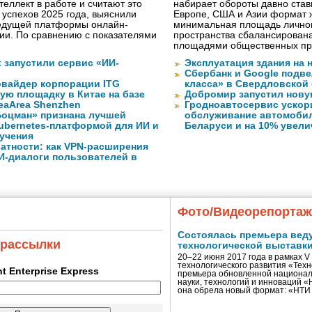
теллект в работе и считают это
набирает обороты давно ста
 успехов 2025 года, выяснили
Европе, США и Азии формат жи
ведущей платформы онлайн-
минимальная площадь личног
сии. По сравнению с показателями
пространства сбалансирован
площадями общественных пр
ft запустили сервис «ИИ-
Эксплуатация здания на 
Сбербанк и Google подве
вайдер корпорации ITG
класса» в Свердловской
ую площадку в Китае на базе
Добромир запустил нов
eaArea Shenzhen
Гродноавтосервис ускор
оцман» признана лучшей
обслуживание автомобил
ubernetes-платформой для ИИ и
Беларуси и на 10% увел
учения
атности: как VPN-расширения
И-диалоги пользователей в
Фото/Видеорепорта
Состоялась премьера вед
 рассылки
технологической выставк
20–22 июня 2017 года в рамках 
технологического развития «Тех
ent Enterprise Express
премьера обновленной национал
науки, технологий и инноваций 
она обрела новый формат: «НТ