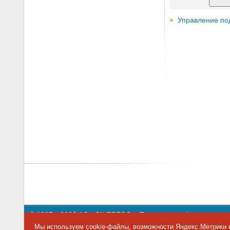
Управление по
© 1997—2026 АО «СК ПРЕСС».
Политика конфиденциальн
109147 г. Москва, ул. Марксистская, 34, строение 10. Теле
Мы используем cookie-файлы, возможности Яндекс.Метрики и