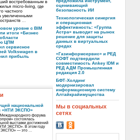
предложила инструмент,
вший востребованным в
оценивающий
лья micro-living, где
безопасность ИИ
о частного
а увеличенными
Технологическая синергия
остранств …
и операционная
эффективность: «Группа
новом уровне с BIM
Астра» выводит на рынок
ли итоги «Бизнес
решение для защиты
 области
данных в виртуальных
ую ЦПМ
средах
ил сервисное
ей Volkswagen в
«Газинформсервис» и РЕД
ичил прибыль
СОФТ подтвердили
совместимость Ankey IDM и
РЕД АДМ Промышленная
редакция 2.0
БФТ-Холдинг
модернизировал
информационную систему
жи
Алтайкрайимущества
ущей национальной
Мы в социальных
и «НТИ ЭКСПО»
сетях
V Международного форума
нопром» состоялась
ьной выставки достижений
«НТИ ЭКСПО». В этом году
И ЭКСПО» — это …