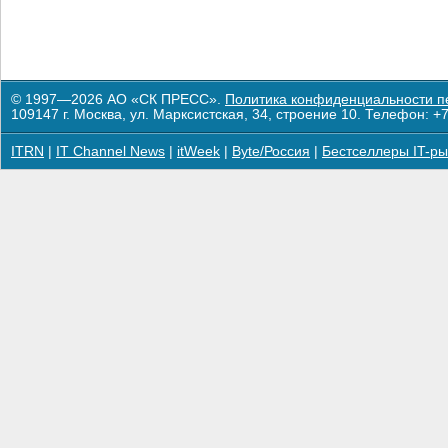
© 1997—2026 АО «СК ПРЕСС».
Политика конфиденциальности п
109147 г. Москва, ул. Марксистская, 34, строение 10. Телефон: +7
ITRN
|
IT Channel News
|
itWeek
|
Byte/Россия
|
Бестселлеры IT-ры