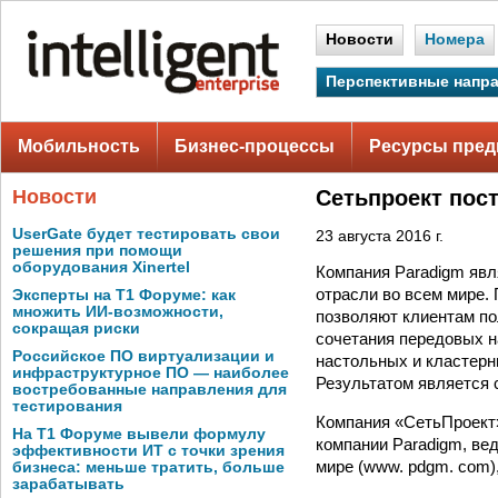
Новости
Номера
Перспективные напр
Мобильность
Бизнес-процессы
Ресурсы пред
Новости
Сетьпроект пос
UserGate будет тестировать свои
23 августа 2016 г.
решения при помощи
оборудования Xinertel
Компания Paradigm яв
отрасли во всем мире.
Эксперты на Т1 Форуме: как
множить ИИ-возможности,
позволяют клиентам по
сокращая риски
сочетания передовых 
Российское ПО виртуализации и
настольных и кластерн
инфраструктурное ПО — наиболее
Результатом является 
востребованные направления для
тестирования
Компания «СетьПроект» 
На Т1 Форуме вывели формулу
компании Paradigm, ве
эффективности ИТ с точки зрения
мире (www. pdgm. com)
бизнеса: меньше тратить, больше
зарабатывать