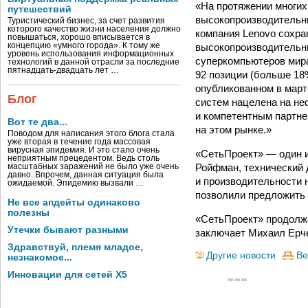
«На протяжении многих
путешествий
высокопроизводительны
Туристический бизнес, за счет развития
которого качество жизни населения должно
компания Lenovo сохра
повышаться, хорошо вписывается в
высокопроизводительн
концепцию «умного города». К тому же
уровень использования информационных
суперкомпьютеров мира
технологий в данной отрасли за последние
пятнадцать-двадцать лет …
92 позиции (больше 18
опубликованном в март
Блог
систем нацелена на не
и компетентным партне
Вот те два...
на этом рынке.»
Поводом для написания этого блога стала
уже вторая в течение года массовая
вирусная эпидемия. И это стало очень
«СетьПроект» — один и
неприятным прецедентом. Ведь столь
Ройфман, технический 
масштабных заражений не было уже очень
давно. Впрочем, данная ситуация была
и производительности 
ожидаемой. Эпидемию вызвали …
позволили предложить 
Не все апдейты одинаково
полезны
«СетьПроект» продолжа
Утечки бывают разными
заключает Михаил Ерче
Здравствуй, племя младое,
Другие новости
Ве
незнакомое...
Инновации для сетей X5