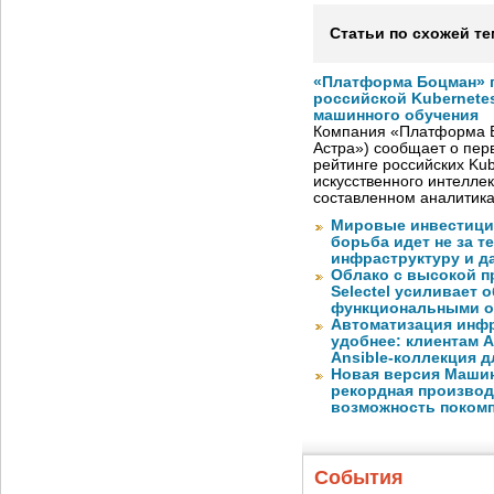
Статьи по схожей те
«Платформа Боцман» 
российской Kubernete
машинного обучения
Компания «Платформа Б
Астра») сообщает о пер
рейтинге российских Ku
искусственного интелле
составленном аналитик
Мировые инвестиции
борьба идет не за те
инфраструктуру и д
Облако с высокой 
Selectel усиливает
функциональными 
Автоматизация инфр
удобнее: клиентам A
Ansible-коллекция 
Новая версия Машин
рекордная производ
возможность покомп
События