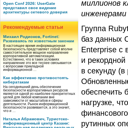
миллионов к
Open Conf 2026: UserGate
представил свое видение
инженерами 
архитектуры сетевого доверия
Группа Ruby
Рекомендуемые статьи
баз данных 
Михаил Родионов, Fortinet:
Развиваясь по известным законам
В настоящее время информационная
Enterprise 
безопасность представляет собой вполне
самостоятельное мощное направление
корпоративной автоматизации.
и рекордной
Естественно, что в таких условиях
направление это все теснее связывается
с вопросами прикладной
в секунду (в
информационной …
Как эффективно противостоять
Обновленные
кибератакам
На сегодняшний день обеспечение
обеспечить 
безопасности корпоративных ресурсов
является одной из наиболее приоритетных
целей для любой компании вне
нагрузке, чт
зависимости от масштабов и сферы
деятельности. Рынок информационной
безопасности развивается, а это значит,
финансового
что и …
Наталья Абрамович, Туристско-
рутинных оп
информационный центр Казани:
Виртуальная поддержка реальных