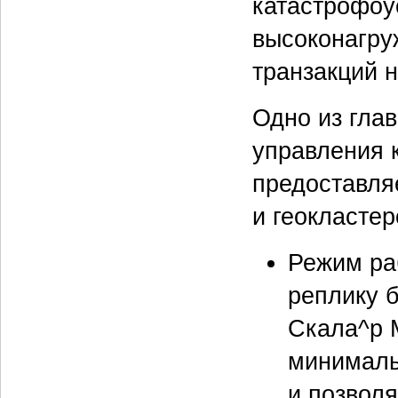
катастрофоу
высоконагру
транзакций н
Одно из гла
управления 
предоставля
и геокластер
Режим ра
реплику 
Скала^р 
минималь
и позвол