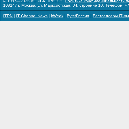
© 1997—2026 АО «СК ПРЕСС».
Политика конфиденциальности п
109147 г. Москва, ул. Марксистская, 34, строение 10. Телефон: +7
ITRN
|
IT Channel News
|
itWeek
|
Byte/Россия
|
Бестселлеры IT-ры