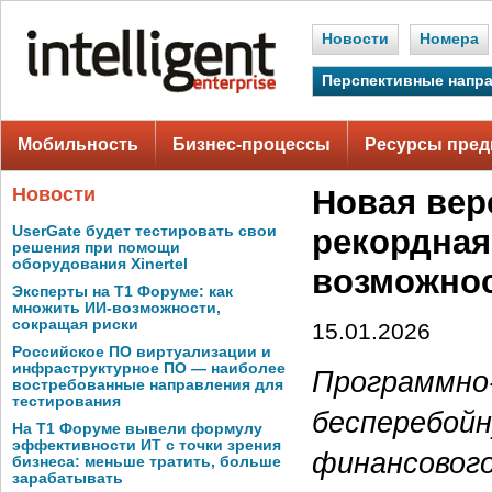
Новости
Номера
Перспективные напр
Мобильность
Бизнес-процессы
Ресурсы пред
Новости
Новая вер
UserGate будет тестировать свои
рекордная
решения при помощи
оборудования Xinertel
возможнос
Эксперты на Т1 Форуме: как
множить ИИ-возможности,
сокращая риски
15.01.2026
Российское ПО виртуализации и
инфраструктурное ПО — наиболее
Программно
востребованные направления для
тестирования
бесперебой
На Т1 Форуме вывели формулу
эффективности ИТ с точки зрения
финансового
бизнеса: меньше тратить, больше
зарабатывать