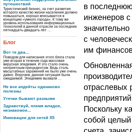
в последнюю
путешествий
Туристический бизнес, за счет развития
которого качество жизни населения должно
инженеров с 
повышаться, хорошо вписывается в
концепцию «умного города». К тому же
уровень использования информационных
значительно
технологий в данной отрасли за последние
пятнадцать-двадцать лет …
с человечес
Блог
им финансов
Вот те два...
Поводом для написания этого блога стала
уже вторая в течение года массовая
Обновленна
вирусная эпидемия. И это стало очень
неприятным прецедентом. Ведь столь
масштабных заражений не было уже очень
производите
давно. Впрочем, данная ситуация была
ожидаемой. Эпидемию вызвали …
отраслевых 
Не все апдейты одинаково
полезны
предприятий
Утечки бывают разными
Здравствуй, племя младое,
Поскольку к
незнакомое...
собой целый 
Инновации для сетей X5
счета, зачис