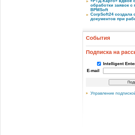
«РТД-Карго» вдвое 
обработки заявок с
BPMSoft
CorpSoft24 создала
документов при раб
События
Подписка на рас
Intelligent Ent
E-mail
Управление подписко