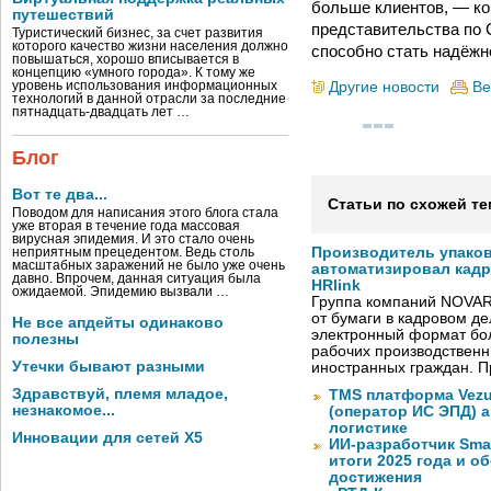
больше клиентов, — ко
путешествий
представительства по 
Туристический бизнес, за счет развития
которого качество жизни населения должно
способно стать надёжн
повышаться, хорошо вписывается в
концепцию «умного города». К тому же
Другие новости
Ве
уровень использования информационных
технологий в данной отрасли за последние
пятнадцать-двадцать лет …
Блог
Вот те два...
Статьи по схожей те
Поводом для написания этого блога стала
уже вторая в течение года массовая
вирусная эпидемия. И это стало очень
Производитель упако
неприятным прецедентом. Ведь столь
масштабных заражений не было уже очень
автоматизировал кад
давно. Впрочем, данная ситуация была
HRlink
ожидаемой. Эпидемию вызвали …
Группа компаний NOVAR
от бумаги в кадровом д
Не все апдейты одинаково
электронный формат бол
полезны
рабочих производствен
Утечки бывают разными
иностранных граждан. П
Здравствуй, племя младое,
TMS платформа Vezu
незнакомое...
(оператор ИС ЭПД) 
логистике
Инновации для сетей X5
ИИ-разработчик Sma
итоги 2025 года и 
достижения