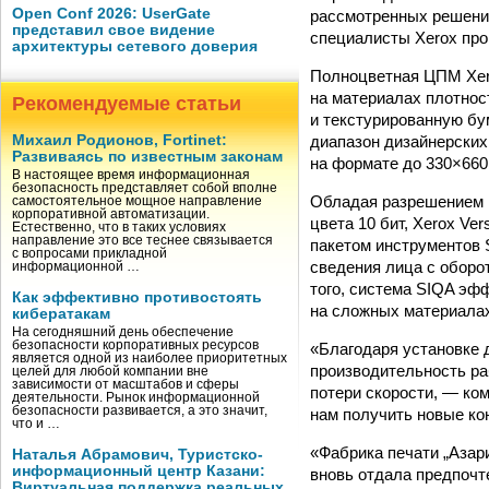
Open Conf 2026: UserGate
рассмотренных решений
представил свое видение
специалисты Xerox про
архитектуры сетевого доверия
Полноцветная ЦПМ Xero
на материалах плотнос
Рекомендуемые статьи
и текстурированную бу
диапазон дизайнерских
Михаил Родионов, Fortinet:
Развиваясь по известным законам
на формате до 330×660
В настоящее время информационная
безопасность представляет собой вполне
Обладая разрешением п
самостоятельное мощное направление
корпоративной автоматизации.
цвета 10 бит, Xerox V
Естественно, что в таких условиях
направление это все теснее связывается
пакетом инструментов S
с вопросами прикладной
сведения лица с оборо
информационной …
того, система SIQA эф
Как эффективно противостоять
на сложных материала
кибератакам
На сегодняшний день обеспечение
безопасности корпоративных ресурсов
«Благодаря установке 
является одной из наиболее приоритетных
производительность ра
целей для любой компании вне
зависимости от масштабов и сферы
потери скорости, — ко
деятельности. Рынок информационной
безопасности развивается, а это значит,
нам получить новые ко
что и …
«Фабрика печати „Азар
Наталья Абрамович, Туристско-
информационный центр Казани:
вновь отдала предпочт
Виртуальная поддержка реальных