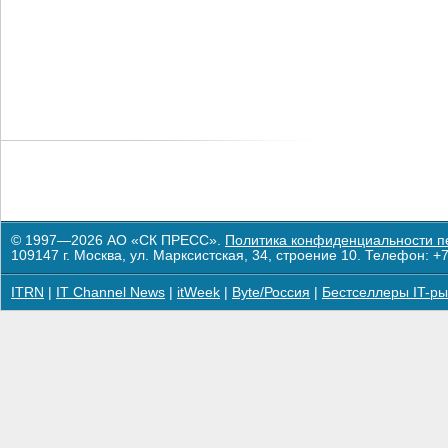
© 1997—2026 АО «СК ПРЕСС».
Политика конфиденциальности п
109147 г. Москва, ул. Марксистская, 34, строение 10. Телефон: +7
ITRN
|
IT Channel News
|
itWeek
|
Byte/Россия
|
Бестселлеры IT-ры