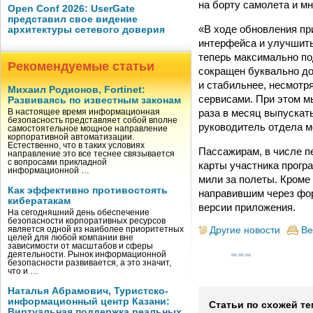
на борту самолета и мн
Open Conf 2026: UserGate
представил свое видение
«В ходе обновления пр
архитектуры сетевого доверия
интерфейса и улучшить
теперь максимально по
Рекомендуемые статьи
сокращен буквально до
и стабильнее, несмотря
Михаил Родионов, Fortinet:
сервисами. При этом м
Развиваясь по известным законам
раза в месяц выпускат
В настоящее время информационная
безопасность представляет собой вполне
руководитель отдела м
самостоятельное мощное направление
корпоративной автоматизации.
Естественно, что в таких условиях
Пассажирам, в числе 
направление это все теснее связывается
с вопросами прикладной
карты участника прогр
информационной …
мили за полеты. Кроме
Как эффективно противостоять
направившим через фор
кибератакам
версии приложения.
На сегодняшний день обеспечение
безопасности корпоративных ресурсов
Другие новости
Ве
является одной из наиболее приоритетных
целей для любой компании вне
зависимости от масштабов и сферы
деятельности. Рынок информационной
безопасности развивается, а это значит,
что и …
Наталья Абрамович, Туристско-
информационный центр Казани:
Статьи по схожей те
Виртуальная поддержка реальных