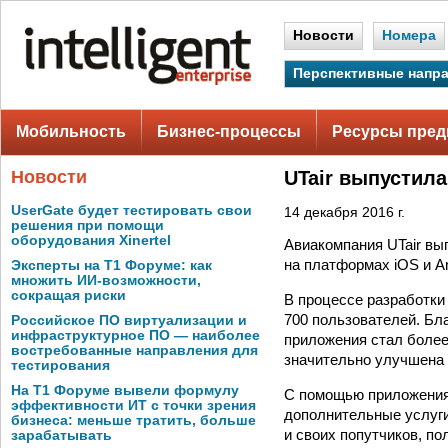
Новости
Номера
Перспективные напр
Мобильность
Бизнес-процессы
Ресурсы пред
Новости
UTair выпустил
UserGate будет тестировать свои
14 декабря 2016 г.
решения при помощи
оборудования Xinertel
Авиакомпания UTair вы
на платформах iOS и An
Эксперты на Т1 Форуме: как
множить ИИ-возможности,
сокращая риски
В процессе разработки
700 пользователей. Б
Российское ПО виртуализации и
инфраструктурное ПО — наиболее
приложения стал более
востребованные направления для
значительно улучшена 
тестирования
На Т1 Форуме вывели формулу
С помощью приложения 
эффективности ИТ с точки зрения
дополнительные услуги
бизнеса: меньше тратить, больше
и своих попутчиков, п
зарабатывать