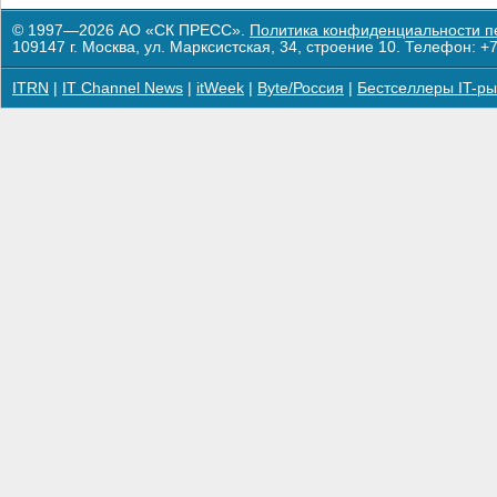
© 1997—2026 АО «СК ПРЕСС».
Политика конфиденциальности п
109147 г. Москва, ул. Марксистская, 34, строение 10. Телефон: +7
ITRN
|
IT Channel News
|
itWeek
|
Byte/Россия
|
Бестселлеры IT-ры