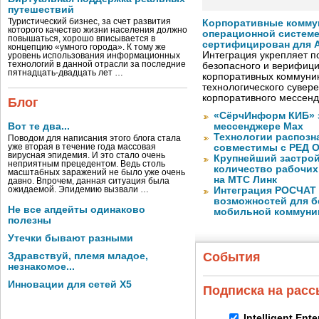
путешествий
Туристический бизнес, за счет развития
Корпоративные комму
которого качество жизни населения должно
операционной системе
повышаться, хорошо вписывается в
сертифицирован для A
концепцию «умного города». К тому же
Интеграция укрепляет п
уровень использования информационных
технологий в данной отрасли за последние
безопасного и верифици
пятнадцать-двадцать лет …
корпоративных коммуник
технологического сувере
корпоративного мессен
Блог
«СёрчИнформ КИБ» 
Вот те два...
мессенджере Max
Технологии распозн
Поводом для написания этого блога стала
уже вторая в течение года массовая
совместимы с РЕД 
вирусная эпидемия. И это стало очень
Крупнейший застрой
неприятным прецедентом. Ведь столь
количество рабочих 
масштабных заражений не было уже очень
на МТС Линк
давно. Впрочем, данная ситуация была
ожидаемой. Эпидемию вызвали …
Интеграция РОСЧАТ 
возможностей для б
Не все апдейты одинаково
мобильной коммуни
полезны
Утечки бывают разными
События
Здравствуй, племя младое,
незнакомое...
Инновации для сетей X5
Подписка на рас
Intelligent Ent