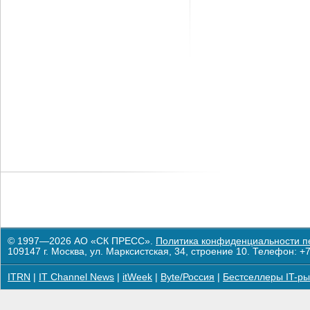
© 1997—2026 АО «СК ПРЕСС».
Политика конфиденциальности п
109147 г. Москва, ул. Марксистская, 34, строение 10. Телефон: +7
ITRN
|
IT Channel News
|
itWeek
|
Byte/Россия
|
Бестселлеры IT-ры