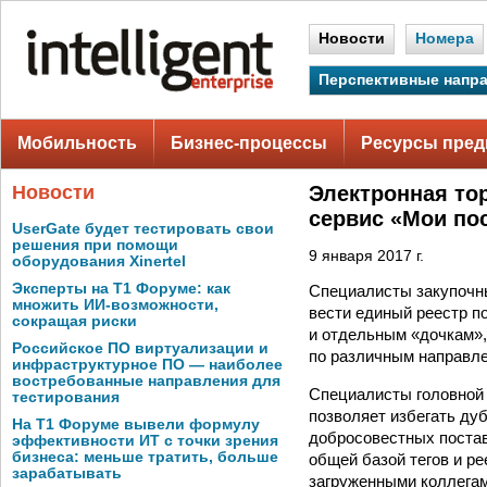
Новости
Номера
Перспективные напр
Мобильность
Бизнес-процессы
Ресурсы пред
Новости
Электронная то
сервис «Мои по
UserGate будет тестировать свои
решения при помощи
9 января 2017 г.
оборудования Xinertel
Эксперты на Т1 Форуме: как
Специалисты закупочны
множить ИИ-возможности,
вести единый реестр п
сокращая риски
и отдельным «дочкам»,
Российское ПО виртуализации и
по различным направл
инфраструктурное ПО — наиболее
востребованные направления для
Специалисты головной 
тестирования
позволяет избегать ду
На Т1 Форуме вывели формулу
добросовестных постав
эффективности ИТ с точки зрения
бизнеса: меньше тратить, больше
общей базой тегов и р
зарабатывать
загруженными коллегам