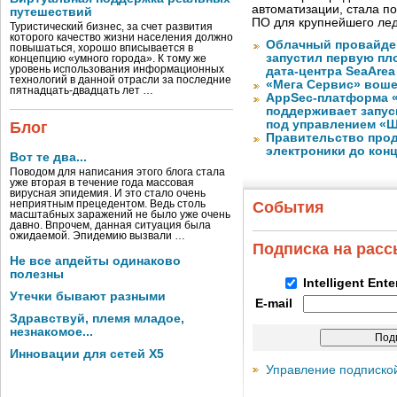
автоматизации, стала п
путешествий
ПО для крупнейшего лед
Туристический бизнес, за счет развития
которого качество жизни населения должно
Облачный провайде
повышаться, хорошо вписывается в
запустил первую пло
концепцию «умного города». К тому же
уровень использования информационных
дата-центра SeaArea
технологий в данной отрасли за последние
«Мега Сервис» воше
пятнадцать-двадцать лет …
AppSec-платформа 
поддерживает запуск
под управлением «
Блог
Правительство про
электроники до конц
Вот те два...
Поводом для написания этого блога стала
уже вторая в течение года массовая
вирусная эпидемия. И это стало очень
неприятным прецедентом. Ведь столь
События
масштабных заражений не было уже очень
давно. Впрочем, данная ситуация была
ожидаемой. Эпидемию вызвали …
Подписка на рас
Не все апдейты одинаково
полезны
Intelligent Ent
Утечки бывают разными
E-mail
Здравствуй, племя младое,
незнакомое...
Инновации для сетей X5
Управление подписко