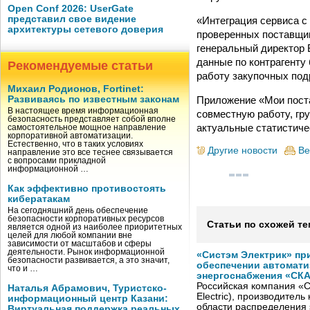
Open Conf 2026: UserGate
представил свое видение
«Интеграция сервиса с
архитектуры сетевого доверия
проверенных поставщик
генеральный директор 
данные по контрагенту 
Рекомендуемые статьи
работу закупочных под
Михаил Родионов, Fortinet:
Приложение «Мои поста
Развиваясь по известным законам
В настоящее время информационная
совместную работу, гр
безопасность представляет собой вполне
актуальные статистиче
самостоятельное мощное направление
корпоративной автоматизации.
Естественно, что в таких условиях
Другие новости
Ве
направление это все теснее связывается
с вопросами прикладной
информационной …
Как эффективно противостоять
кибератакам
На сегодняшний день обеспечение
безопасности корпоративных ресурсов
Статьи по схожей те
является одной из наиболее приоритетных
целей для любой компании вне
зависимости от масштабов и сферы
деятельности. Рынок информационной
«Систэм Электрик» пр
безопасности развивается, а это значит,
обеспечении автомати
что и …
энергоснабжения «СК
Российская компания «С
Наталья Абрамович, Туристско-
Electric), производител
информационный центр Казани:
области распределения 
Виртуальная поддержка реальных