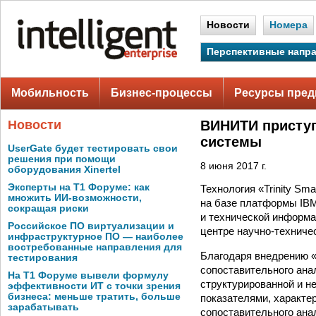
Новости
Номера
Перспективные напр
Мобильность
Бизнес-процессы
Ресурсы пред
Новости
ВИНИТИ приступ
системы
UserGate будет тестировать свои
решения при помощи
8 июня 2017 г.
оборудования Xinertel
Эксперты на Т1 Форуме: как
Технология «Trinity Sm
множить ИИ-возможности,
на базе платформы IBM
сокращая риски
и технической информ
Российское ПО виртуализации и
центре научно-техниче
инфраструктурное ПО — наиболее
востребованные направления для
Благодаря внедрению «
тестирования
сопоставительного ана
На Т1 Форуме вывели формулу
структурированной и 
эффективности ИТ с точки зрения
бизнеса: меньше тратить, больше
показателями, характе
зарабатывать
сопоставительного ана