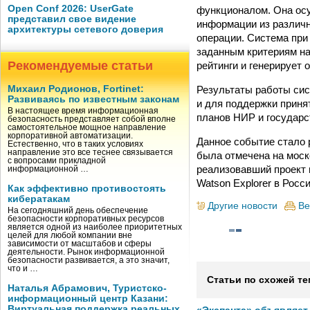
Open Conf 2026: UserGate
функционалом. Она осу
представил свое видение
информации из различн
архитектуры сетевого доверия
операции. Система при
заданным критериям на
Рекомендуемые статьи
рейтинги и генерирует
Результаты работы сис
Михаил Родионов, Fortinet:
Развиваясь по известным законам
и для поддержки приня
В настоящее время информационная
планов НИР и государс
безопасность представляет собой вполне
самостоятельное мощное направление
корпоративной автоматизации.
Данное событие стало 
Естественно, что в таких условиях
направление это все теснее связывается
была отмечена на моско
с вопросами прикладной
реализовавший проект 
информационной …
Watson Explorer в Росс
Как эффективно противостоять
кибератакам
Другие новости
Ве
На сегодняшний день обеспечение
безопасности корпоративных ресурсов
является одной из наиболее приоритетных
целей для любой компании вне
зависимости от масштабов и сферы
деятельности. Рынок информационной
безопасности развивается, а это значит,
что и …
Статьи по схожей те
Наталья Абрамович, Туристско-
информационный центр Казани:
Виртуальная поддержка реальных