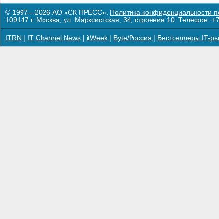
© 1997—2026 АО «СК ПРЕСС».
Политика конфиденциальности п
109147 г. Москва, ул. Марксистская, 34, строение 10. Телефон: +7
ITRN
|
IT Channel News
|
itWeek
|
Byte/Россия
|
Бестселлеры IT-ры