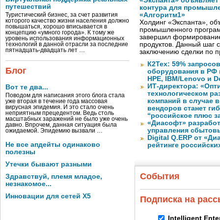
«Экспанта» объявляет
путешествий
контура для промышле
«Алгоритм1»
Туристический бизнес, за счет развития
которого качество жизни населения должно
Холдинг «Экспанта», о
повышаться, хорошо вписывается в
промышленного програм
концепцию «умного города». К тому же
завершил формирование
уровень использования информационных
продуктов. Данный шаг 
технологий в данной отрасли за последние
пятнадцать-двадцать лет …
заключению сделки по 
К2Тех: 59% запросов
Блог
оборудования в РФ 
HPE, IBM/Lenovo и De
ИТ-директора: «Оп
Вот те два...
технологическом ра
Поводом для написания этого блога стала
компаний в случае 
уже вторая в течение года массовая
вирусная эпидемия. И это стало очень
вендоров станет ги
неприятным прецедентом. Ведь столь
“российское плюс з
масштабных заражений не было уже очень
«Диасофт» разработ
давно. Впрочем, данная ситуация была
управления сбытов
ожидаемой. Эпидемию вызвали …
Digital Q.ERP от «Д
Не все апдейты одинаково
рейтинге российски
полезны
Утечки бывают разными
События
Здравствуй, племя младое,
незнакомое...
Инновации для сетей X5
Подписка на рас
Intelligent Ent