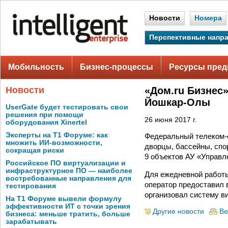
Новости
Номера
Перспективные напр
Мобильность
Бизнес-процессы
Ресурсы пред
Новости
«Дом.ru Бизнес
Йошкар-Олы
UserGate будет тестировать свои
решения при помощи
26 июня 2017 г.
оборудования Xinertel
Эксперты на Т1 Форуме: как
Федеральный телеком-о
множить ИИ-возможности,
дворцы, бассейны, спо
сокращая риски
9 объектов АУ «Управл
Российское ПО виртуализации и
инфраструктурное ПО — наиболее
Для ежедневной работы
востребованные направления для
оператор предоставил 
тестирования
организовал систему в
На Т1 Форуме вывели формулу
эффективности ИТ с точки зрения
Другие новости
Ве
бизнеса: меньше тратить, больше
зарабатывать