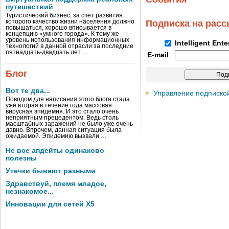
путешествий
Туристический бизнес, за счет развития
которого качество жизни населения должно
Подписка на рас
повышаться, хорошо вписывается в
концепцию «умного города». К тому же
уровень использования информационных
Intelligent Ent
технологий в данной отрасли за последние
пятнадцать-двадцать лет …
E-mail
Блог
Вот те два...
Управление подписко
Поводом для написания этого блога стала
уже вторая в течение года массовая
вирусная эпидемия. И это стало очень
неприятным прецедентом. Ведь столь
масштабных заражений не было уже очень
давно. Впрочем, данная ситуация была
ожидаемой. Эпидемию вызвали …
Не все апдейты одинаково
полезны
Утечки бывают разными
Здравствуй, племя младое,
незнакомое...
Инновации для сетей X5