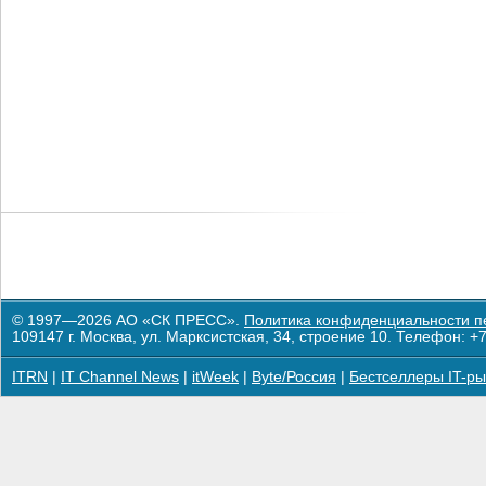
© 1997—2026 АО «СК ПРЕСС».
Политика конфиденциальности п
109147 г. Москва, ул. Марксистская, 34, строение 10. Телефон: +7
ITRN
|
IT Channel News
|
itWeek
|
Byte/Россия
|
Бестселлеры IT-ры