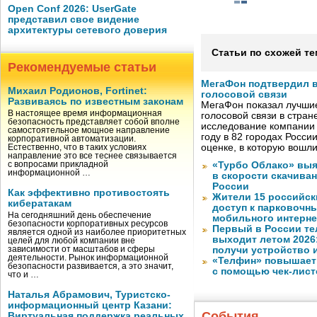
Open Conf 2026: UserGate
представил свое видение
архитектуры сетевого доверия
Статьи по схожей те
Рекомендуемые статьи
МегаФон подтвердил в
Михаил Родионов, Fortinet:
голосовой связи
Развиваясь по известным законам
МегаФон показал лучшие
В настоящее время информационная
голосовой связи в стран
безопасность представляет собой вполне
исследование компании
самостоятельное мощное направление
году в 82 городах Росси
корпоративной автоматизации.
оценке, в которую вошл
Естественно, что в таких условиях
направление это все теснее связывается
с вопросами прикладной
«Турбо Облако» выя
информационной …
в скорости скачива
России
Как эффективно противостоять
Жители 15 российск
кибератакам
доступ к парковочн
На сегодняшний день обеспечение
мобильного интерне
безопасности корпоративных ресурсов
Первый в России те
является одной из наиболее приоритетных
выходит летом 2026
целей для любой компании вне
зависимости от масштабов и сферы
получи устройство 
деятельности. Рынок информационной
«Телфин» повышает 
безопасности развивается, а это значит,
с помощью чек-лист
что и …
Наталья Абрамович, Туристско-
информационный центр Казани:
События
Виртуальная поддержка реальных