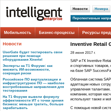
Новости
Номера
Перспективные напр
Мобильность
Бизнес-процессы
Ресурсы пред
Новости
Inventive Retai
UserGate будет тестировать свои
28 июня 2017 г.
решения при помощи
оборудования Xinertel
SAP и ГК Inventive Ret
и спортивных товаров,
Эксперты на Т1 Форуме: как
множить ИИ-возможности,
на базе SAP SuccessFa
сокращая риски
Облачная система SAP 
Российское ПО виртуализации и
инфраструктурное ПО — наиболее
адаптации новых сотруд
востребованные направления для
управления талантами.
тестирования
компании, которая нас
На Т1 Форуме вывели формулу
используют также и м
эффективности ИТ с точки зрения
бизнеса: меньше тратить, больше
С помощью новой систе
зарабатывать