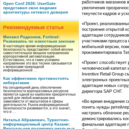
работников магазинов 
Open Conf 2026: UserGate
увеличения прозрачнос
представил свое видение
архитектуры сетевого доверия
текучести кадров и уск
«Проект, реализованный
Рекомендуемые статьи
построения открытой к
адаптации сотруднико
Михаил Родионов, Fortinet:
участниками процесса 
Развиваясь по известным законам
мобильной версии, пом
В настоящее время информационная
безопасность представляет собой вполне
прокомментировала Тать
самостоятельное мощное направление
корпоративной автоматизации.
Естественно, что в таких условиях
«Проект способствует 
направление это все теснее связывается
с вопросами прикладной
человеческий капитал 
информационной …
Inventive Retail Group
Как эффективно противостоять
электронных проектных
кибератакам
адаптации новых сотру
На сегодняшний день обеспечение
директора SAP СНГ.
безопасности корпоративных ресурсов
является одной из наиболее приоритетных
целей для любой компании вне
«Во время внедрения с
зависимости от масштабов и сферы
деятельности. Рынок информационной
понять нужды ритейлер
безопасности развивается, а это значит,
что и …
настроить облачное реш
демонстрировались кон
Наталья Абрамович, Туристско-
финальная адаптация п
информационный центр Казани:
Виртуальная поддержка реальных