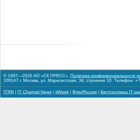
© 1997—2026 АО «СК ПРЕСС».
Политика конфиденциальности п
109147 г. Москва, ул. Марксистская, 34, строение 10. Телефон: +7
ITRN
|
IT Channel News
|
itWeek
|
Byte/Россия
|
Бестселлеры IT-ры