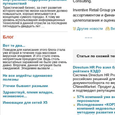
Consulting.
путешествий
Туристический бизнес, за счет развития
Inventive Retail Group
которого качество жизни населения должно
повышаться, хорошо вписывается в
ассортиментом и финан
концепцию «умного города». К тому же
целеполагания и оценк
уровень использования информационных
технологий в данной отрасли за последние
пятнадцать-двадцать лет …
Другие новости
Ве
Блог
Вот те два...
Поводом для написания этого блога стала
уже вторая в течение года массовая
Статьи по схожей те
вирусная эпидемия. И это стало очень
неприятным прецедентом. Ведь столь
масштабных заражений не было уже очень
давно. Впрочем, данная ситуация была
Directum HR Pro взял 
ожидаемой. Эпидемию вызвали …
рейтинге КЭДО
Система Directum HR Pr
Не все апдейты одинаково
российских решений для
полезны
документооборота по в
Утечки бывают разными
CNewsMarket. Продукт 
и подтвердил репутацию
Здравствуй, племя младое,
незнакомое...
57% компаний уже в
персоналом
Инновации для сетей X5
Исследование «КОРУ
компаний недоволь
методами развития 