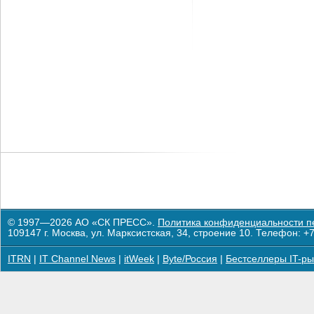
© 1997—2026 АО «СК ПРЕСС».
Политика конфиденциальности п
109147 г. Москва, ул. Марксистская, 34, строение 10. Телефон: +7
ITRN
|
IT Channel News
|
itWeek
|
Byte/Россия
|
Бестселлеры IT-ры