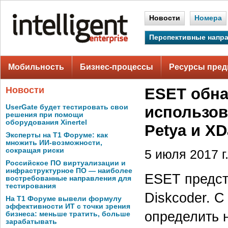
Новости
Номера
Перспективные напр
Мобильность
Бизнес-процессы
Ресурсы пред
Новости
ESET обна
UserGate будет тестировать свои
использов
решения при помощи
оборудования Xinertel
Petya и XD
Эксперты на Т1 Форуме: как
множить ИИ-возможности,
сокращая риски
5 июля 2017 г
Российское ПО виртуализации и
инфраструктурное ПО — наиболее
ESET предст
востребованные направления для
тестирования
Diskcoder. C
На Т1 Форуме вывели формулу
эффективности ИТ с точки зрения
определить 
бизнеса: меньше тратить, больше
зарабатывать