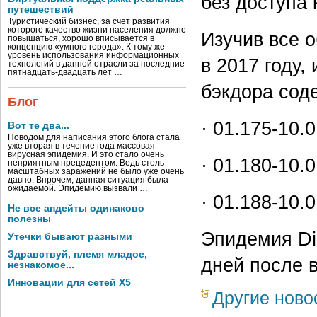
без доступа
путешествий
Туристический бизнес, за счет развития
которого качество жизни населения должно
Изучив все 
повышаться, хорошо вписывается в
концепцию «умного города». К тому же
уровень использования информационных
в 2017 году,
технологий в данной отрасли за последние
пятнадцать-двадцать лет …
бэкдора сод
Блог
· 01.175-10.
Вот те два...
Поводом для написания этого блога стала
уже вторая в течение года массовая
вирусная эпидемия. И это стало очень
· 01.180-10.
неприятным прецедентом. Ведь столь
масштабных заражений не было уже очень
давно. Впрочем, данная ситуация была
ожидаемой. Эпидемию вызвали …
· 01.188-10.
Не все апдейты одинаково
полезны
Эпидемия Dis
Утечки бывают разными
Здравствуй, племя младое,
дней после 
незнакомое...
Инновации для сетей X5
Другие ново