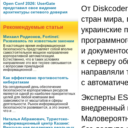
Open Conf 2026: UserGate
От Diskcoder
представил свое видение
архитектуры сетевого доверия
стран мира,
Рекомендуемые статьи
украинские п
Михаил Родионов, Fortinet:
программног
Развиваясь по известным законам
В настоящее время информационная
и документо
безопасность представляет собой вполне
самостоятельное мощное направление
корпоративной автоматизации.
к серверу об
Естественно, что в таких условиях
направление это все теснее связывается
с вопросами прикладной
направляли 
информационной …
Как эффективно противостоять
с автоматиче
кибератакам
На сегодняшний день обеспечение
безопасности корпоративных ресурсов
является одной из наиболее приоритетных
Эксперты ES
целей для любой компании вне
зависимости от масштабов и сферы
деятельности. Рынок информационной
внедренный 
безопасности развивается, а это значит,
что и …
Маловероятн
Наталья Абрамович, Туристско-
информационный центр Казани:
Виртуальная поддержка реальных