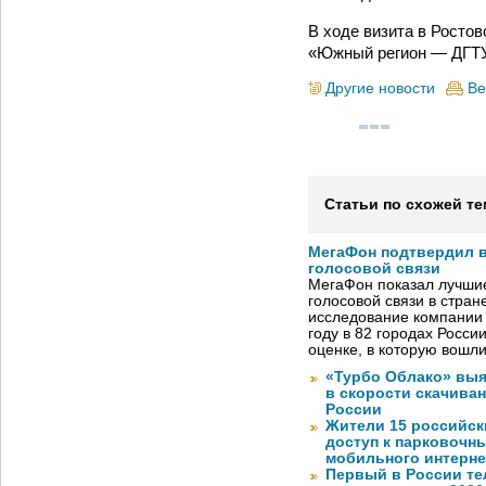
В ходе визита в Росто
«Южный регион — ДГТУ»
Другие новости
Ве
Статьи по схожей те
МегаФон подтвердил в
голосовой связи
МегаФон показал лучшие
голосовой связи в стран
исследование компании
году в 82 городах Росси
оценке, в которую вошл
«Турбо Облако» выя
в скорости скачива
России
Жители 15 российск
доступ к парковочн
мобильного интерне
Первый в России те