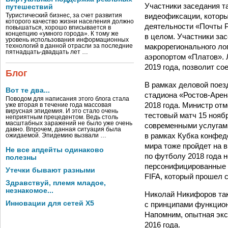
Участники заседания т
путешествий
видеофиксации, которы
Туристический бизнес, за счет развития
которого качество жизни населения должно
деятельности «Почты Р
повышаться, хорошо вписывается в
концепцию «умного города». К тому же
в целом. Участники за
уровень использования информационных
макрорегионального ло
технологий в данной отрасли за последние
пятнадцать-двадцать лет …
аэропортом «Платов». 
2019 года, позволит со
Блог
В рамках деловой поез
Вот те два...
стадиона «Ростов-Арен
Поводом для написания этого блога стала
2018 года. Министр от
уже вторая в течение года массовая
вирусная эпидемия. И это стало очень
тестовый матч 15 нояб
неприятным прецедентом. Ведь столь
масштабных заражений не было уже очень
современными услугами
давно. Впрочем, данная ситуация была
в рамках Кубка конфеде
ожидаемой. Эпидемию вызвали …
мира тоже пройдет на 
Не все апдейты одинаково
по футболу 2018 года 
полезны
персонифицированные 
Утечки бывают разными
FIFA, который прошел с
Здравствуй, племя младое,
незнакомое...
Николай Никифоров та
Инновации для сетей X5
с принципами функцион
Напомним, опытная экс
2016 года.