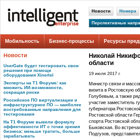
Новости
Номера
Перспективные напр
Мобильность
Бизнес-процессы
Ресурсы пред
Новости
Николай Никифо
области
UserGate будет тестировать свои
решения при помощи
19 июля 2017 г.
оборудования Xinertel
Эксперты на Т1 Форуме: как
Министр связи и массо
множить ИИ-возможности,
визита в Ростовскую о
сокращая риски
Голубевым, а также ря
Российское ПО виртуализации и
участие заместитель г
инфраструктурное ПО — наиболее
губернатора Ростовско
востребованные направления для
тестирования
Ростовской области Ге
спорта Ростовской обл
На Т1 Форуме вывели формулу
эффективности ИТ с точки зрения
Быковская. Во встреча
бизнеса: меньше тратить, больше
Подгузов, представите
зарабатывать