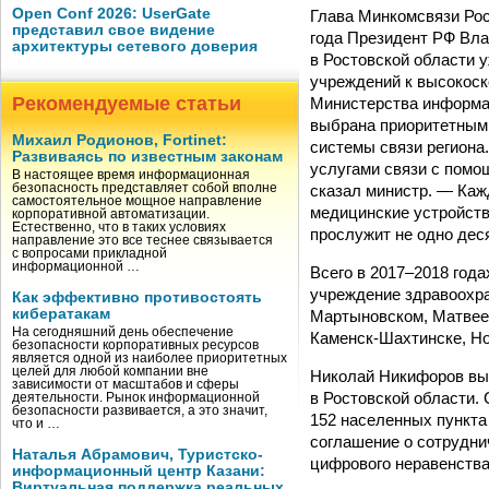
Open Conf 2026: UserGate
Глава Минкомсвязи Рос
представил свое видение
года Президент РФ Вл
архитектуры сетевого доверия
в Ростовской области 
учреждений к высокоск
Рекомендуемые статьи
Министерства информац
выбрана приоритетным 
Михаил Родионов, Fortinet:
системы связи регион
Развиваясь по известным законам
услугами связи с помо
В настоящее время информационная
сказал министр. — Каж
безопасность представляет собой вполне
самостоятельное мощное направление
медицинские устройств
корпоративной автоматизации.
Естественно, что в таких условиях
прослужит не одно дес
направление это все теснее связывается
с вопросами прикладной
информационной …
Всего в 2017–2018 года
учреждение здравоохра
Как эффективно противостоять
кибератакам
Мартыновском, Матвеев
На сегодняшний день обеспечение
Каменск-Шахтинске, Но
безопасности корпоративных ресурсов
является одной из наиболее приоритетных
целей для любой компании вне
Николай Никифоров выс
зависимости от масштабов и сферы
в Ростовской области.
деятельности. Рынок информационной
безопасности развивается, а это значит,
152 населенных пункта 
что и …
соглашение о сотрудни
Наталья Абрамович, Туристско-
цифрового неравенства
информационный центр Казани:
Виртуальная поддержка реальных