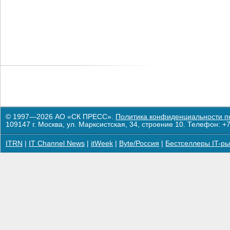
© 1997—2026 АО «СК ПРЕСС».
Политика конфиденциальности п
109147 г. Москва, ул. Марксистская, 34, строение 10. Телефон: +7
ITRN
|
IT Channel News
|
itWeek
|
Byte/Россия
|
Бестселлеры IT-ры