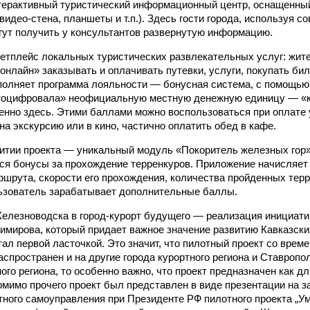
нтерактивный туристический информационный центр, оснащенн
идео-стена, планшеты и т.п.). Здесь гости города, используя 
огут получить у консультантов развернутую информацию.
етплейс локальных туристических развлекательных услуг: жите
онлайн» заказывать и оплачивать путевки, услуги, покупать биле
олняет программа лояльности — бонусная система, с помощью
«оцифровала» неофициальную местную денежную единицу — «к
нно здесь. Этими баллами можно воспользоваться при оплате 
на экскурсию или в кино, частично оплатить обед в кафе.
итии проекта — уникальный модуль «Покоритель железных гор»
ся бонусы за прохождение терренкуров. Приложение начисляет
ршрута, скорости его прохождения, количества пройденных терр
ьзователь зарабатывает дополнительные баллы.
лезноводска в город-курорт будущего — реализация инициати
мирова, который придает важное значение развитию Кавказск
ал первой ласточкой. Это значит, что пилотный проект со врем
аспространен и на другие города курортного региона и Ставропо
ого региона, то особенно важно, что проект предназначен как дл
Помимо прочего проект был представлен в виде презентации на 
тного самоуправления при Президенте РФ пилотного проекта „Ум