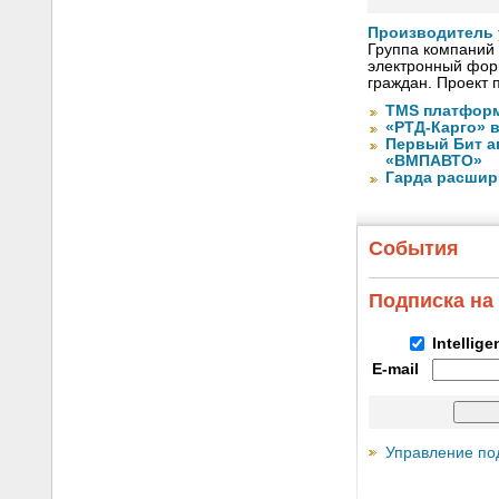
Производитель 
Группа компаний 
электронный фор
граждан. Проект 
TMS платформ
«РТД-Карго» 
Первый Бит а
«ВМПАВТО»
Гарда расшири
События
Подписка на
Intellig
E-mail
Управление по