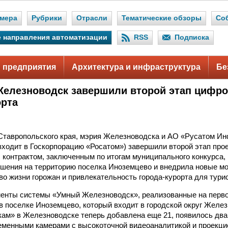
мера
Рубрики
Отрасли
Тематические обзоры
Со
 направления автоматизации
RSS
Подписка
 предприятия
Архитектура и инфраструктура
Бе
Железноводск завершили второй этап цифр
орта
Ставропольского края, мэрия Железноводска и АО «Русатом И
входит в Госкорпорацию «Росатом») завершили второй этап про
с контрактом, заключенным по итогам муниципального конкурса,
шения на территорию поселка Иноземцево и внедрила новые м
во жизни горожан и привлекательность города-курорта для тури
енты системы «Умный Железноводск», реализованные на перво
в поселке Иноземцево, который входит в городской округ Желез
ам» в Железноводске теперь добавлена еще 21, появилось дв
еменными камерами с высокоточной видеоаналитикой и проекци