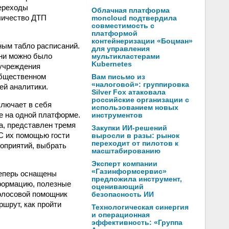
переходы
Облачная платформа
личество ДТП
moncloud подтвердила
совместимость с
платформой
контейнеризации «Боцман»
ным табло расписаний.
для управления
ени можно было
мультикластерами
Kubernetes
 учреждения
общественном
Вам письмо из
«налоговой»: группировка
ей аналитики.
Silver Fox атаковала
российские организации с
лючает в себя
использованием новых
е на одной платформе.
инструментов
а, представлен тремя
Закупки ИИ-решений
 С их помощью гости
выросли в разы: рынок
переходит от пилотов к
оприятий, выбрать
масштабированию
Эксперт компании
«Газинформсервис»
теперь оснащены
предложила инструмент,
формацию, полезные
оценивающий
голосовой помощник
безопасность ИИ
шрут, как пройти
Технологическая синергия
и операционная
эффективность: «Группа