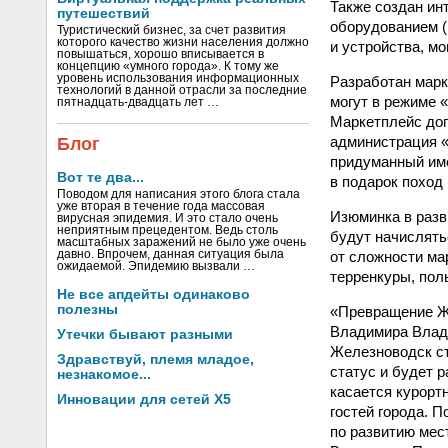
Также создан и
путешествий
оборудованием (в
Туристический бизнес, за счет развития
которого качество жизни населения должно
и устройства, м
повышаться, хорошо вписывается в
концепцию «умного города». К тому же
уровень использования информационных
Разработан марк
технологий в данной отрасли за последние
могут в режиме «
пятнадцать-двадцать лет …
Маркетплейс доп
администрация 
Блог
придуманный име
Вот те два...
в подарок поход 
Поводом для написания этого блога стала
уже вторая в течение года массовая
Изюминка в разв
вирусная эпидемия. И это стало очень
неприятным прецедентом. Ведь столь
будут начислять
масштабных заражений не было уже очень
от сложности ма
давно. Впрочем, данная ситуация была
ожидаемой. Эпидемию вызвали …
терренкуры, пол
Не все апдейты одинаково
полезны
«Превращение Же
Владимира Влади
Утечки бывают разными
Железноводск ст
Здравствуй, племя младое,
статус и будет р
незнакомое...
касается курортн
Инновации для сетей X5
гостей города. 
по развитию мес