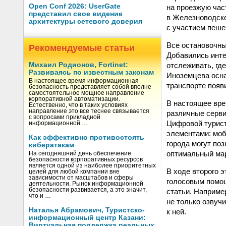
Open Conf 2026: UserGate
на проезжую час
представил свое видение
в Железноводске
архитектуры сетевого доверия
с участием пеше
Все остановочны
Рекомендуемые статьи
Добавились инте
отслеживать, гд
Михаил Родионов, Fortinet:
Развиваясь по известным законам
Иноземцева осн
В настоящее время информационная
транспорте появ
безопасность представляет собой вполне
самостоятельное мощное направление
корпоративной автоматизации.
В настоящее вре
Естественно, что в таких условиях
направление это все теснее связывается
различные серви
с вопросами прикладной
Цифровой турист
информационной …
элементами: моб
Как эффективно противостоять
города могут по
кибератакам
оптимальный мар
На сегодняшний день обеспечение
безопасности корпоративных ресурсов
является одной из наиболее приоритетных
В ходе второго 
целей для любой компании вне
зависимости от масштабов и сферы
голосовым помо
деятельности. Рынок информационной
безопасности развивается, а это значит,
статьи. Например
что и …
не только озвуч
Наталья Абрамович, Туристско-
к ней.
информационный центр Казани:
Виртуальная поддержка реальных