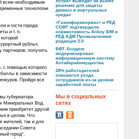
Астра» выводит на рынок
ый всем необходимым
решение для защиты
современные технологии
данных в виртуальных
средах
«Газинформсервис» и РЕД
ли и гости города
СОФТ подтвердили
ты и т. п.
совместимость Ankey IDM и
РЕД АДМ Промышленная
 которой
редакция 2.0
урортный рубль»,
БФТ-Холдинг
у партнеров, получить
модернизировал
информационную систему
Алтайкрайимущества
, с помощью которого
28% работодателей
 баллы в зависимости
опасаются ухода
енкуров. Пройдя все
сотрудников из-за уровня
заработной платы
Мы в социальных
вы губернатора
сетях
их Минеральных Вод.
енем приобретет другой
лья в целом. Что
я жителей, так и для
заседании Совета
ный город“.