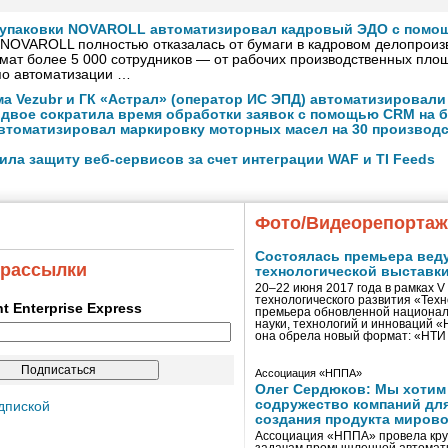
упаковки NOVAROLL автоматизировал кадровый ЭДО с помощ
NOVAROLL полностью отказалась от бумаги в кадровом делопроизв
мат более 5 000 сотрудников — от рабочих производственных пло
по автоматизации …
а Vezubr и ГК «Астрал» (оператор ИС ЭПД) автоматизировали
вдвое сократила время обработки заявок с помощью CRM на б
втоматизировал маркировку моторных масел на 30 производ
ла защиту веб-сервисов за счет интеграции WAF и TI Feeds
Фото/Видеорепорта
Состоялась премьера вед
 рассылки
технологической выставк
20–22 июня 2017 года в рамках 
технологического развития «Тех
ent Enterprise Express
премьера обновленной национал
науки, технологий и инноваций 
она обрела новый формат: «НТ
Ассоциация «НППА»
Олег Сердюков: Мы хотим
содружество компаний дл
дпиской
создания продукта мирово
Ассоциация «НППА» провела кру