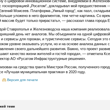
у о цифровой инновационной системе, внедряемой в Железнов
с госкорпорацией „Росатом“, докладывал мой предшественник —
вгений Моисеев. Платформа „Умный город“, как пазл, складыв
больше уложено в него фрагментов, тем четче картинка. Со вре
массив будет только прирастать», — рассказал глава города Е
дой Ставрополья и Железноводска наша компания реализовала 
одняшний день нет аналогов. Мы объединили на одной цифрово
 и сервисы для горожан, и туристические сервисы. Сегодня это 
соком уровне оказывать услуги, но и на основе анализа данных 
авления своего дальнейшего развития. Важно, что проект разви
шают качество жизни жителей и гостей города», — отметила Ксе
ректор АО «Русатом Инфраструктурные решения».
лизован на средства гранта Минстроя России, полученного город
се «Лучшая муниципальная практика» в 2020 году.
Версия для печати
жей теме