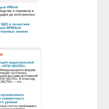
ью HRlink
одстве и перевела в
щадок до иностранных
 ЭДО в логистике
азе BPMSoft
ственных линиях
жи
ущей национальной
и «НТИ ЭКСПО»
V Международного форума
нопром» состоялась
ьной выставки достижений
«НТИ ЭКСПО». В этом году
И ЭКСПО» — это …
 организовать
я совместного
го уровня
глый стол по проблемам и