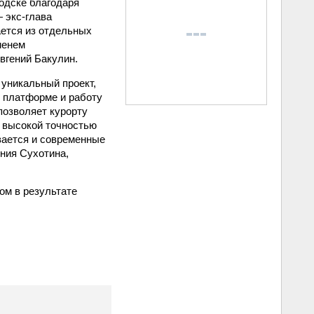
одске благодаря
 экс-глава
ается из отдельных
менем
вгений Бакулин.
уникальный проект,
й платформе и работу
позволяет курорту
с высокой точностью
вается и современные
ния Сухотина,
ом в результате