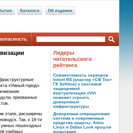
бытия
Каталоги
Об издании
зопасность
овизации
Лидеры
читательского
рейтинга
Совместимость серверов
нфраструктурные
Inferit RS (кластер «СФ Тех»
ГК Softline) с системой
екта «Умный город».
защищенной
 компания
виртуализации zVirt
одули, призванные
поможет строить
доверенные
стов.
инфраструктуры
м этапе, расширены
Доверенная операционная
система и современные
новодск. Так, к
18-ти
средства защиты: Astra
а умных пешеходных
Linux и Dallas Lock прошли
ей «зебры»
испытания