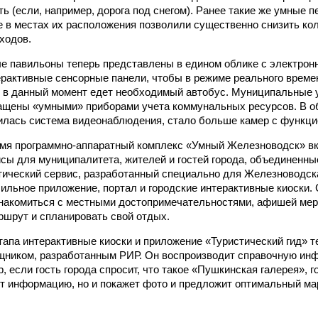
ть (если, например, дорога под снегом). Ранее такие же умные 
 в местах их расположения позволили существенно снизить ко
ходов.
е павильоны теперь представлены в едином облике с электрон
рактивные сенсорные панели, чтобы в режиме реального врем
е в данный момент едет необходимый автобус. Муниципальные
ащены «умными» приборами учета коммунальных ресурсов. В 
илась система видеонаблюдения, стало больше камер с функци
мя программно-аппаратный комплекс «Умный Железноводск» вк
сы для муниципалитета, жителей и гостей города, объединенны
ический сервис, разработанный специально для Железноводск
ильное приложение, портал и городские интерактивные киоски.
знакомиться с местными достопримечательностями, афишей мер
шрут и спланировать свой отдых.
этапа интерактивные киоски и приложение «Туристический гид» 
щником, разработанным РИР. Он воспроизводит справочную ин
, если гость города спросит, что такое «Пушкинская галерея», 
ит информацию, но и покажет фото и предложит оптимальный мар