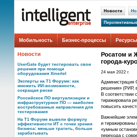
Новости
Но
Перспективные
Мобильность
Бизнес-процессы
Ресурсы
Новости
Росатом и 
города-кур
UserGate будет тестировать свои
решения при помощи
24 мая 2022 г.
оборудования Xinertel
Эксперты на Т1 Форуме: как
Администрация 
множить ИИ-возможности,
решения» (РИР, 
сокращая риски
В соответствии 
Российское ПО виртуализации и
тиражировала ре
инфраструктурное ПО — наиболее
повысить качест
востребованные направления для
тестирования
Важнейшие элем
На Т1 Форуме вывели формулу
и тиражированы 
эффективности ИТ с точки зрения
бизнеса: меньше тратить, больше
«умным остановк
зарабатывать
перехода с совр