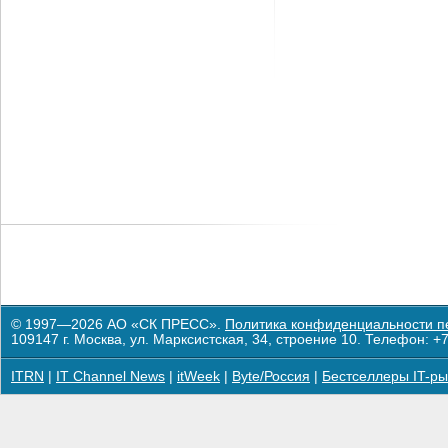
© 1997—2026 АО «СК ПРЕСС».
Политика конфиденциальности п
109147 г. Москва, ул. Марксистская, 34, строение 10. Телефон: +7
ITRN
|
IT Channel News
|
itWeek
|
Byte/Россия
|
Бестселлеры IT-ры