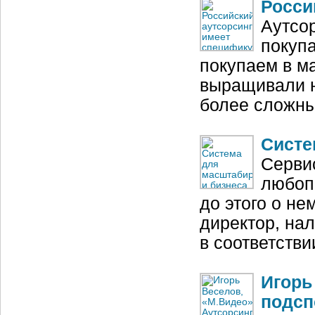
Росси
Аутсо
покупа
покупаем в ма
выращивали н
более сложны
Систе
Сервис
любопы
до этого о не
директор, на
в соответств
Игорь
подсп