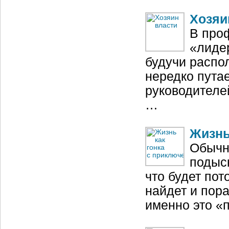
Хозяи
В про
«лидер
будучи распо
нередко пута
руководителе
…
Жизнь
Обычн
подыск
что будет пот
найдет и пора
именно это «