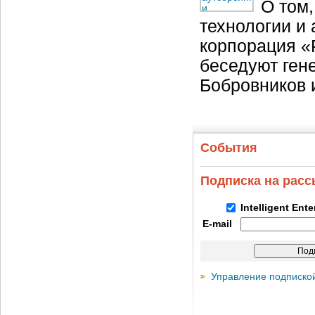
О том
технологии и 
корпорация «Р
беседуют ген
Бобровников 
События
Подписка на рас
Intelligent Ent
E-mail
Управление подписко