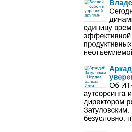
Владе
Сегод
динам
единицу врем
эффективной 
продуктивных
неотъемлемо
Аркад
увере
Об ИТ-
аутсорсинга 
директором р
Затуловским.
безусловно, п