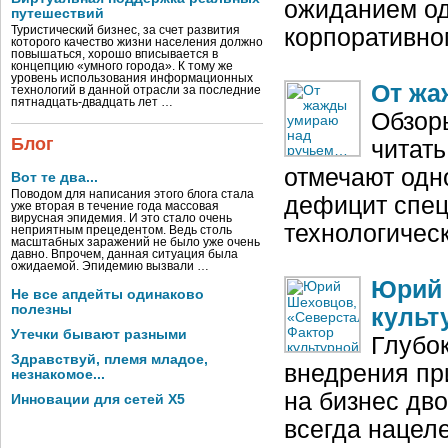
ожиданием од
путешествий
Туристический бизнес, за счет развития
корпоративн
которого качество жизни населения должно
повышаться, хорошо вписывается в
концепцию «умного города». К тому же
уровень использования информационных
От жа
технологий в данной отрасли за последние
пятнадцать-двадцать лет …
Обзор
Блог
читат
отмечают одн
Вот те два...
Поводом для написания этого блога стала
дефицит спец
уже вторая в течение года массовая
вирусная эпидемия. И это стало очень
технологичес
неприятным прецедентом. Ведь столь
масштабных заражений не было уже очень
давно. Впрочем, данная ситуация была
ожидаемой. Эпидемию вызвали …
Юрий 
Не все апдейты одинаково
полезны
культ
Утечки бывают разными
Глубо
Здравствуй, племя младое,
внедрения п
незнакомое...
на бизнес дво
Инновации для сетей X5
всегда нацеле