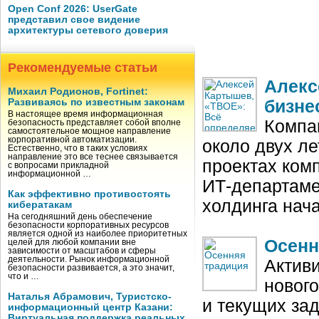
Open Conf 2026: UserGate
представил свое видение
архитектуры сетевого доверия
Рекомендуемые статьи
Алекс
Михаил Родионов, Fortinet:
Развиваясь по известным законам
бизне
В настоящее время информационная
Компа
безопасность представляет собой вполне
самостоятельное мощное направление
корпоративной автоматизации.
около двух ле
Естественно, что в таких условиях
направление это все теснее связывается
проектах ком
с вопросами прикладной
информационной …
ИТ-департаме
Как эффективно противостоять
холдинга нач
кибератакам
На сегодняшний день обеспечение
безопасности корпоративных ресурсов
является одной из наиболее приоритетных
Осенн
целей для любой компании вне
зависимости от масштабов и сферы
деятельности. Рынок информационной
Актив
безопасности развивается, а это значит,
что и …
нового
Наталья Абрамович, Туристско-
и текущих за
информационный центр Казани:
Виртуальная поддержка реальных