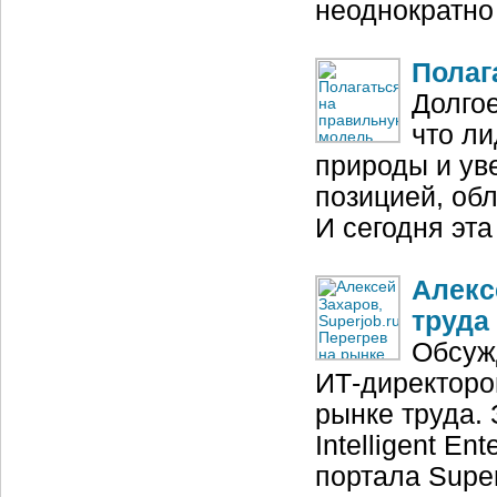
неоднократно
Полаг
Долго
что ли
природы и ув
позицией, об
И сегодня эт
Алекс
труда
Обсуж
ИТ-директоро
рынке труда.
Intelligent En
портала Super