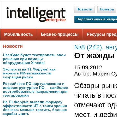
Новости
Номера
Перспективные напр
Мобильность
Бизнес-процессы
Ресурсы пред
Новости
№8 (242), авг
От жажды
UserGate будет тестировать свои
решения при помощи
оборудования Xinertel
15.09.2012
Эксперты на Т1 Форуме: как
Автор: Мария С
множить ИИ-возможности,
сокращая риски
Обзоры рынк
Российское ПО виртуализации и
инфраструктурное ПО — наиболее
востребованные направления для
читать в по
тестирования
На Т1 Форуме вывели формулу
отмечают од
эффективности ИТ с точки зрения
бизнеса: меньше тратить, больше
мест, и дефи
зарабатывать