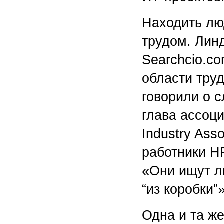
Находить лю
трудом. Лин
Searchcio.c
области труд
говорили о с
глава ассоц
Industry Asso
работники H
«Они ищут л
“из коробки”»
Одна и та ж