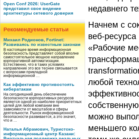
Open Conf 2026: UserGate
недавнего т
представил свое видение
архитектуры сетевого доверия
Начнем с со
Рекомендуемые статьи
веб-ресурса 
Михаил Родионов, Fortinet:
Развиваясь по известным законам
«Рабочие ме
В настоящее время информационная
безопасность представляет собой вполне
трансформаци
самостоятельное мощное направление
корпоративной автоматизации.
Естественно, что в таких условиях
transformati
направление это все теснее связывается
с вопросами прикладной
информационной …
любой техно
Как эффективно противостоять
кибератакам
эффективнос
На сегодняшний день обеспечение
безопасности корпоративных ресурсов
является одной из наиболее приоритетных
собственную 
целей для любой компании вне
зависимости от масштабов и сферы
деятельности. Рынок информационной
можно выпол
безопасности развивается, а это значит,
что и …
меньшего ко
Наталья Абрамович, Туристско-
информационный центр Казани:
Виртуальная поддержка реальных