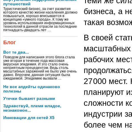
теми же сил
путешествий
бизнеса, а 
Туристический бизнес, за счет развития
которого качество жизни населения должно
повышаться, хорошо вписывается в
такая возмож
концепцию «умного города». К тому же
уровень использования информационных
технологий в данной отрасли за последние
пятнадцать-двадцать лет …
В своей ста
Блог
масштабных 
Вот те два...
рабочих мес
Поводом для написания этого блога стала
уже вторая в течение года массовая
вирусная эпидемия. И это стало очень
продолжатьс
неприятным прецедентом. Ведь столь
масштабных заражений не было уже очень
давно. Впрочем, данная ситуация была
27 000 мест.
ожидаемой. Эпидемию вызвали …
Не все апдейты одинаково
планируют из
полезны
Утечки бывают разными
сложности к
Здравствуй, племя младое,
незнакомое...
индустрии з
Инновации для сетей X5
более чем на