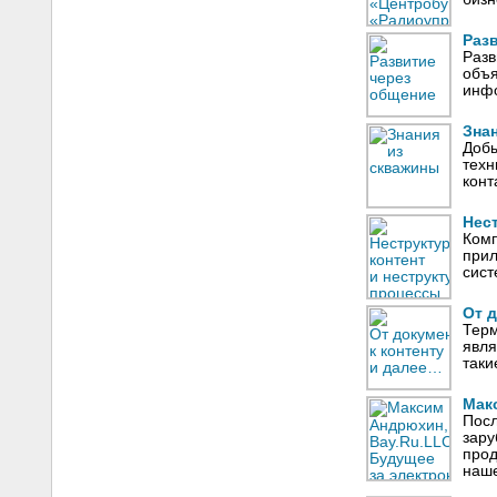
Раз
Разв
объя
инфо
Зна
Добы
техн
конт
Нес
Комп
прил
сист
От д
Терм
явля
таки
Мак
Посл
зару
прод
наш