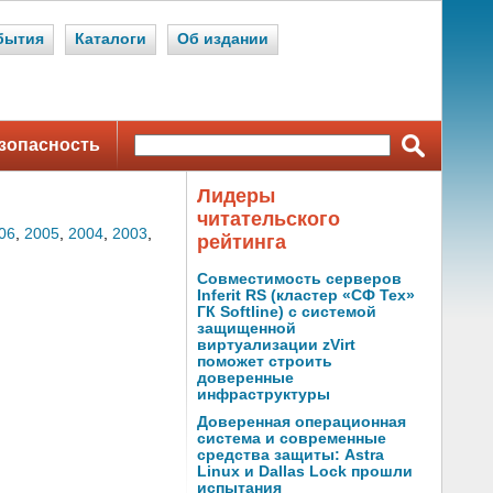
бытия
Каталоги
Об издании
зопасность
Лидеры
читательского
06
,
2005
,
2004
,
2003
,
рейтинга
Совместимость серверов
Inferit RS (кластер «СФ Тех»
ГК Softline) с системой
защищенной
виртуализации zVirt
поможет строить
доверенные
инфраструктуры
Доверенная операционная
система и современные
средства защиты: Astra
Linux и Dallas Lock прошли
испытания