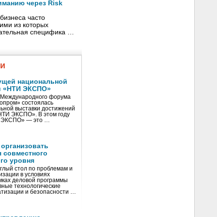
иманию через Risk
бизнеса часто
ими из которых
жательная специфика …
жи
ущей национальной
и «НТИ ЭКСПО»
V Международного форума
нопром» состоялась
ьной выставки достижений
«НТИ ЭКСПО». В этом году
И ЭКСПО» — это …
 организовать
я совместного
го уровня
глый стол по проблемам и
зации в условиях
мках деловой программы
вные технологические
тизации и безопасности …