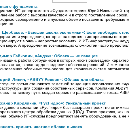
иная с фундамента
иалист ИТ-департамента «Фундаментстроя» Юрий Никольский: га
лнение работ с высоким качеством и в строго поставленные сроки
ходимо своевременно и в нужном объеме поставлять требуемые 
кции по …
г Щербаков, «Высшая школа экономики»: Если свободных пл
приятия и учреждения, которые находятся в историческом центре 
ционируют в очень непростых условиях. И ИТ-инфрастуктуры неудо
ой мере. А преодоление возникающих сложностей часто представ
димир Гайкович, «Андэк»: Облака — не панацея
низации, работа сотрудников в которых носит разъездной характер
называется, в авангарде внедрения облачных решений. И компания
льзовавшая облачные технологии для ключевых систем автоматиз
горий Липич, «ABBYY Россия»: Облако для облака
следнее время становится заметной тенденция использования «чу
аструктуры для создания собственных сервисов. Компания ABBYY 
пошел по такому пути: создан сервис по распознаванию текста AB
ксандр Кирдяйкин, «РусГидро»: Уникальный проект
ак давно в компании «РусГидро» был завершен проект по оптимиз
оративного центра обработки данных (ЦОД). Такая практика, как н
чна: обычно ИТ-службы предпочитают менять оборудование, а не 
овность принять частное облако высока