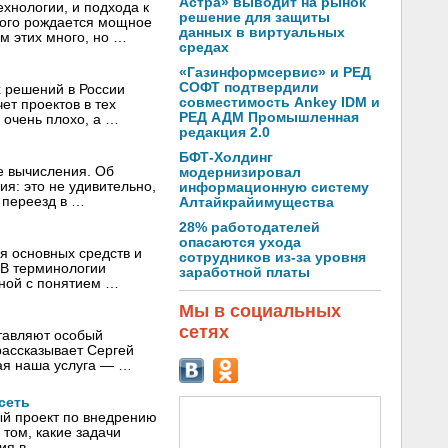
Астра» выводит на рынок
хнологии, и подхода к
решение для защиты
угого рождается мощное
данных в виртуальных
 этих много, но …
средах
«Газинформсервис» и РЕД
СОФТ подтвердили
х решений в России
совместимость Ankey IDM и
ет проектов в тех
РЕД АДМ Промышленная
 очень плохо, а …
редакция 2.0
БФТ-Холдинг
е вычисления. Об
модернизировал
ия: это не удивительно,
информационную систему
 переезд в …
Алтайкрайимущества
28% работодателей
опасаются ухода
я основных средств и
сотрудников из-за уровня
 В терминологии
заработной платы
нной с понятием …
Мы в социальных
сетях
ставляют особый
рассказывает Сергей
ная наша услуга — …
сеть
ый проект по внедрению
том, какие задачи
ния в …