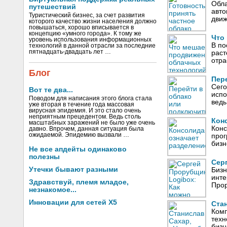
Обла
путешествий
авто
Туристический бизнес, за счет развития
движ
которого качество жизни населения должно
повышаться, хорошо вписывается в
концепцию «умного города». К тому же
Что
уровень использования информационных
В по
технологий в данной отрасли за последние
пятнадцать-двадцать лет …
раст
отра
Блог
Пер
Сего
Вот те два...
испо
Поводом для написания этого блога стала
ведь
уже вторая в течение года массовая
вирусная эпидемия. И это стало очень
неприятным прецедентом. Ведь столь
Кон
масштабных заражений не было уже очень
Конс
давно. Впрочем, данная ситуация была
ожидаемой. Эпидемию вызвали …
прог
бизн
Не все апдейты одинаково
полезны
Сер
Утечки бывают разными
Бизн
инте
Здравствуй, племя младое,
Прор
незнакомое...
Инновации для сетей X5
Ста
Комп
техн
бизн