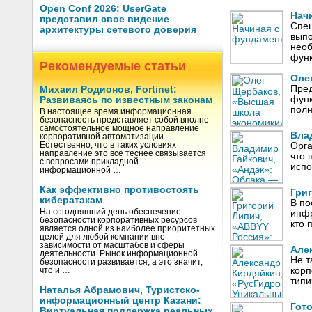
Open Conf 2026: UserGate
Нач
представил свое видение
Спец
архитектуры сетевого доверия
выпо
необ
фун
Рекомендуемые статьи
Оле
Пред
Михаил Родионов, Fortinet:
функ
Развиваясь по известным законам
полн
В настоящее время информационная
безопасность представляет собой вполне
самостоятельное мощное направление
Вла
корпоративной автоматизации.
Естественно, что в таких условиях
Орга
направление это все теснее связывается
что 
с вопросами прикладной
испо
информационной …
Как эффективно противостоять
Гри
кибератакам
В по
На сегодняшний день обеспечение
инфр
безопасности корпоративных ресурсов
кто 
является одной из наиболее приоритетных
целей для любой компании вне
зависимости от масштабов и сферы
Але
деятельности. Рынок информационной
Не т
безопасности развивается, а это значит,
корп
что и …
типи
Наталья Абрамович, Туристско-
информационный центр Казани:
Гот
Виртуальная поддержка реальных