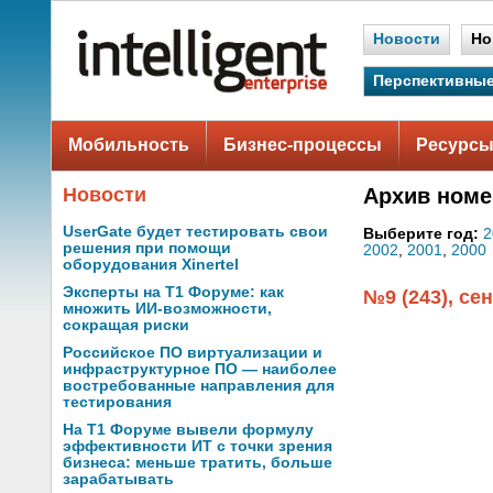
Новости
Но
Перспективные
Мобильность
Бизнес-процессы
Ресурсы
Новости
Архив номе
UserGate будет тестировать свои
Выберите год:
2
решения при помощи
2002
,
2001
,
2000
оборудования Xinertel
Эксперты на Т1 Форуме: как
№9 (243), се
множить ИИ-возможности,
сокращая риски
Российское ПО виртуализации и
инфраструктурное ПО — наиболее
востребованные направления для
тестирования
На Т1 Форуме вывели формулу
эффективности ИТ с точки зрения
бизнеса: меньше тратить, больше
зарабатывать