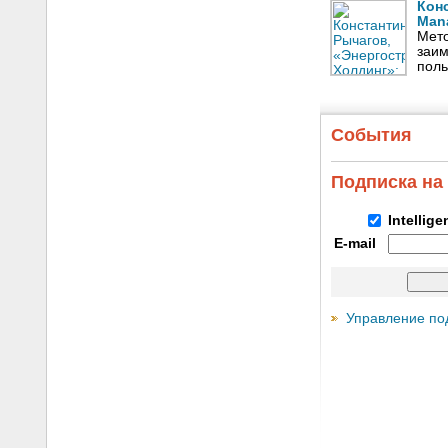
Кон
Man
Мето
заим
поль
События
Подписка на
Intellig
E-mail
Управление по