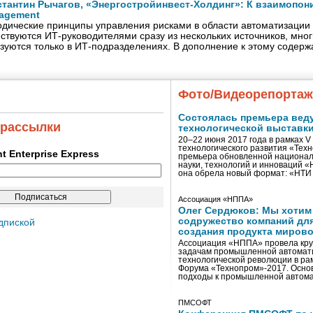
стантин Рычагов, «Энергостройинвест-Холдинг»: К взаимопон
agement
дические принципы управления рисками в области автоматизации 
ствуются ИТ‑руководителями сразу из нескольких источников, мног
зуются только в ИТ-подразделениях. В дополнение к этому содер
Фото/Видеорепорта
Состоялась премьера вед
 рассылки
технологической выставк
20–22 июня 2017 года в рамках 
технологического развития «Тех
ent Enterprise Express
премьера обновленной национал
науки, технологий и инноваций 
она обрела новый формат: «НТ
Ассоциация «НППА»
Олег Сердюков: Мы хотим
содружество компаний дл
дпиской
создания продукта мирово
Ассоциация «НППА» провела кру
задачам промышленной автомати
технологической революции в ра
Форума «Технопром»-2017. Осно
подходы к промышленной автома
ПМСОФТ