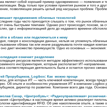
ка являют собой хороший пример одновременно — появления и те
матизации. Ведь только при условии принятия рынком и того и др
ение, позволяющее решить целый ряд насущных проблем. Проблем
 мешает продвижению облачных технологий
следние годы часто приходится слышать о том, что рынок облачны
ет очень быстрыми темпами. Однако рост происходит, похоже, за сч
слях, где с информатизацией дело до недавнего времени обстояло
ейти в облако или подключиться к нему
дня, говоря о консолидации данных, нельзя не упомянуть облачны
льзова­нии облака так или иначе раздумывала почти каждая компан
 оно дает множество преимуществ. Одно из основных — экономия:
солидация означает разделение
олидация ресурсов является методом эффективного использовани
раммного инструментария, которым располагает ИТ-направление.
еса соответствующая деятельность была и остается прочно связа
гей Прорубщиков, Logibox: Как можно проще
есы, для которых ИТ — часть ключевой компетенции, всегда пред
рес. Об опыте и особенностях управления ИТ в компании Logibox 
убщиков, директор по развитию. Компании всего два года. Основ
нислав Сахар, «Центробувь»: «Радиоуправляемая» розничная 
ания «Центробувь» в настоящее время активно реализует пилотн
ологии идентификации RFID. Об уже накопленном опыте, а также о 
ес стремится решить с помощью этого инструмента, какие измене