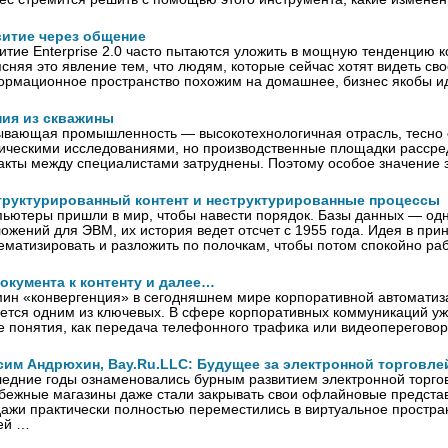
витие через общение
итие Enterprise 2.0 часто пытаются уложить в мощную тенденцию 
сняя это явление тем, что людям, которые сейчас хотят видеть с
рмационное пространство похожим на домашнее, бизнес якобы ид
ния из скважины
вающая промышленность — высокотехнологичная отрасль, тесно с
ическими исследованиями, но производственные площадки рассре
акты между специалистами затруднены. Поэтому особое значение
труктурированный контент и неструктурированные процессы
ьютеры пришли в мир, чтобы навести порядок. Базы данных — одн
ожений для ЭВМ, их история ведет отсчет с 1955 года. Идея в прин
ематизировать и разложить по полочкам, чтобы потом спокойно ра
окумента к контенту и далее…
ин «конвергенция» в сегодняшнем мире корпоративной автоматиз
ется одним из ключевых. В сфере корпоративных коммуникаций уж
е понятия, как передача телефонного трафика или видеоперегово
сим Андрюхин, Bay.Ru.LLC: Будущее за электронной торговле
едние годы ознаменовались бурным развитием электронной торго
бежные магазины даже стали закрывать свои офлайновые представи
ажи практически полностью переместились в виртуальное простран
ей …