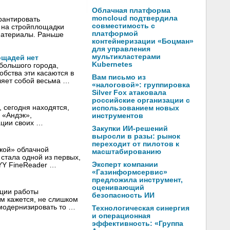
Облачная платформа
moncloud подтвердила
рантировать
совместимость с
, на стройплощадки
платформой
материалы. Раньше
контейнеризации «Боцман»
для управления
мультикластерами
ощадей нет
Kubernetes
большого города,
бства эти касаются в
Вам письмо из
ляет собой весьма …
«налоговой»: группировка
Silver Fox атаковала
российские организации с
, сегодня находятся,
использованием новых
 «Андэк»,
инструментов
ации своих …
Закупки ИИ-решений
выросли в разы: рынок
переходит от пилотов к
жой» облачной
масштабированию
стала одной из первых,
Эксперт компании
BYY FineReader …
«Газинформсервис»
предложила инструмент,
оценивающий
ации работы
безопасность ИИ
ам кажется, не слишком
модернизировать то …
Технологическая синергия
и операционная
эффективность: «Группа