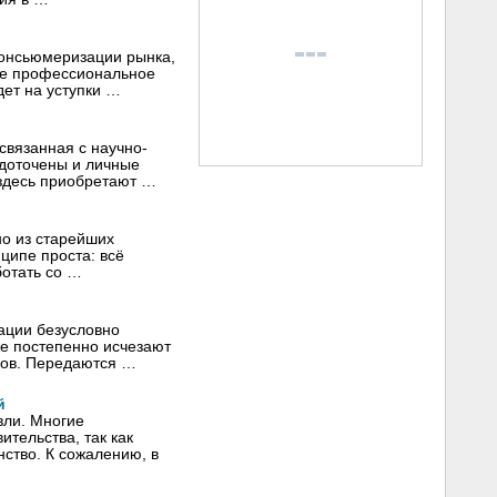
консьюмеризации рынка,
вое профессиональное
ет на уступки …
вязанная с научно-
доточены и личные
 здесь приобретают …
о из старейших
ципе проста: всё
ботать со …
ации безусловно
е постепенно исчезают
ров. Передаются …
й
вли. Многие
тельства, так как
ство. К сожалению, в