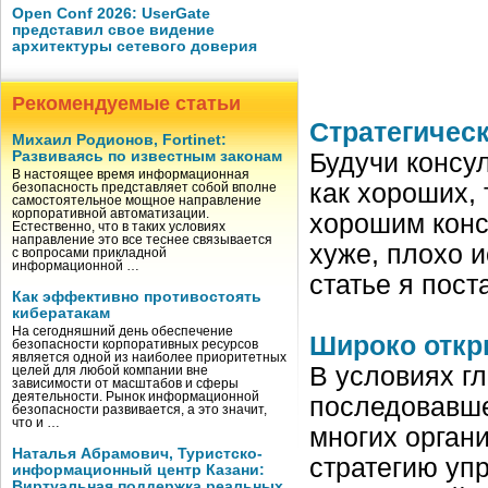
Open Conf 2026: UserGate
представил свое видение
архитектуры сетевого доверия
Рекомендуемые статьи
Стратегичес
Михаил Родионов, Fortinet:
Развиваясь по известным законам
Будучи консу
В настоящее время информационная
как хороших, 
безопасность представляет собой вполне
самостоятельное мощное направление
корпоративной автоматизации.
хорошим конс
Естественно, что в таких условиях
направление это все теснее связывается
хуже, плохо 
с вопросами прикладной
информационной …
статье я пос
Как эффективно противостоять
кибератакам
На сегодняшний день обеспечение
Широко откр
безопасности корпоративных ресурсов
является одной из наиболее приоритетных
В условиях г
целей для любой компании вне
зависимости от масштабов и сферы
деятельности. Рынок информационной
последовавше
безопасности развивается, а это значит,
что и …
многих орган
Наталья Абрамович, Туристско-
стратегию уп
информационный центр Казани:
Виртуальная поддержка реальных