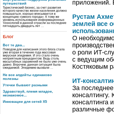
приложений. 
путешествий
Туристический бизнес, за счет развития
которого качество жизни населения должно
повышаться, хорошо вписывается в
Рустам Ахмет
концепцию «умного города». К тому же
уровень использования информационных
землей все 
технологий в данной отрасли за последние
пятнадцать-двадцать лет …
использован
Блог
О необходимо
производстве
Вот те два...
Поводом для написания этого блога стала
о роли ИТ-сл
уже вторая в течение года массовая
вирусная эпидемия. И это стало очень
с ведущим обо
неприятным прецедентом. Ведь столь
масштабных заражений не было уже очень
давно. Впрочем, данная ситуация была
Костяковым р
ожидаемой. Эпидемию вызвали …
Не все апдейты одинаково
полезны
ИТ-консалтин
Утечки бывают разными
За последнее
Здравствуй, племя младое,
консалтингу. 
незнакомое...
консалтинга 
Инновации для сетей X5
различные фо