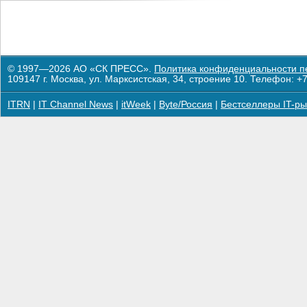
© 1997—2026 АО «СК ПРЕСС».
Политика конфиденциальности п
109147 г. Москва, ул. Марксистская, 34, строение 10. Телефон: +7
ITRN
|
IT Channel News
|
itWeek
|
Byte/Россия
|
Бестселлеры IT-ры