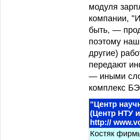
модуля зарп
компании, "И
быть, — про
поэтому наш
другие) раб
передают ин
— иными сло
комплекс БЭ
"Центр науч
(Центр НТУ и
http:// www.v
Костяк фирмы