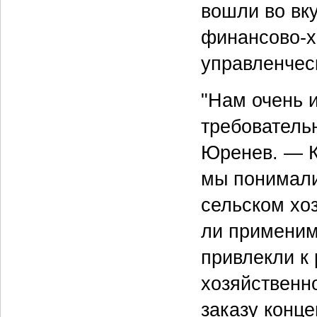
вошли во вку
финансово-х
управленческ
"Нам очень 
требователь
Юренев. — К
мы понимали
сельском хо
ли применим
привлекли к
хозяйственн
заказу конце