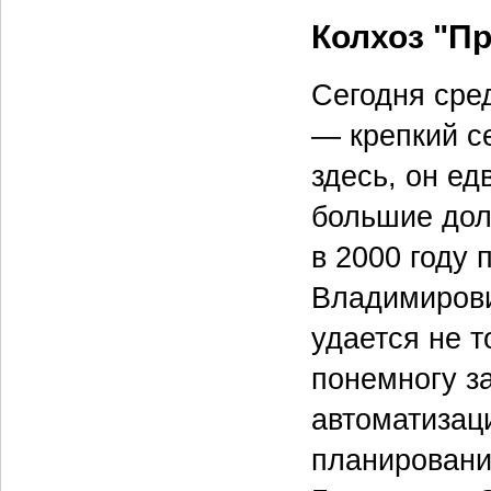
Колхоз "Пр
Сегодня сред
— крепкий се
здесь, он е
большие дол
в 2000 году
Владимирови
удается не т
понемногу за
автоматизаци
планировани