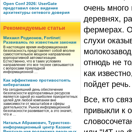
Open Conf 2026: UserGate
очень много
представил свое видение
архитектуры сетевого доверия
деревнях, р
Рекомендуемые статьи
фермерах. Од
Михаил Родионов, Fortinet:
слухи оказы
Развиваясь по известным законам
В настоящее время информационная
молокозавод
безопасность представляет собой вполне
самостоятельное мощное направление
корпоративной автоматизации.
отнюдь не то
Естественно, что в таких условиях
направление это все теснее связывается
с вопросами прикладной
как известно
информационной …
Как эффективно противостоять
пойдет речь.
кибератакам
На сегодняшний день обеспечение
безопасности корпоративных ресурсов
является одной из наиболее приоритетных
Все, кто св
целей для любой компании вне
зависимости от масштабов и сферы
деятельности. Рынок информационной
привыкли к о
безопасности развивается, а это значит,
что и …
словосочетан
Наталья Абрамович, Туристско-
информационный центр Казани:
Виртуальная поддержка реальных