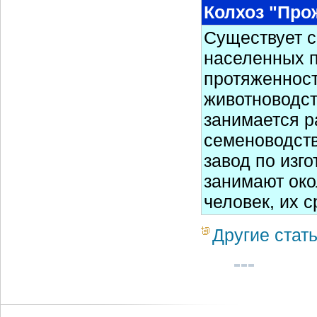
Колхоз "Про
Существует с
населенных п
протяженност
животноводст
занимается р
семеноводств
завод по изг
занимают око
человек, их 
Другие стат