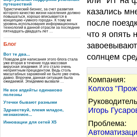
или "ИТ на 
путешествий
казались мн
Туристический бизнес, за счет развития
которого качество жизни населения должно
повышаться, хорошо вписывается в
после поезд
концепцию «умного города». К тому же
уровень использования информационных
технологий в данной отрасли за последние
пятнадцать-двадцать лет …
что я опять 
завоевывают
Блог
Вот те два...
солнцем сре
Поводом для написания этого блога стала
уже вторая в течение года массовая
вирусная эпидемия. И это стало очень
неприятным прецедентом. Ведь столь
масштабных заражений не было уже очень
Компания:
давно. Впрочем, данная ситуация была
ожидаемой. Эпидемию вызвали …
Колхоз "Прож
Не все апдейты одинаково
полезны
Руководитель
Утечки бывают разными
Игорь Гусаро
Здравствуй, племя младое,
незнакомое...
Проблема:
Инновации для сетей X5
Автоматизаци