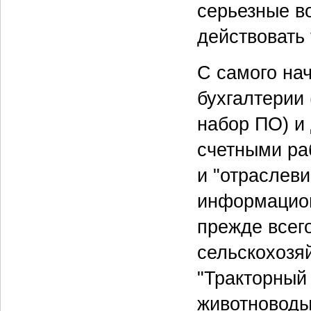
серьезные в
действовать 
С самого на
бухгалтерии
набор ПО) и
счетными ра
и "отраслев
информацион
прежде всег
сельскохозя
"Тракторный 
животноводы