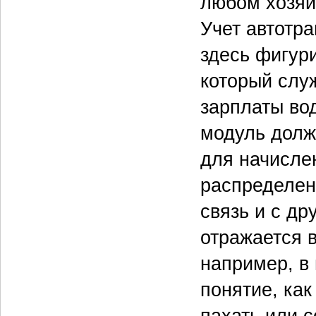
любом хозяй
Учет автотра
здесь фигур
который слу
зарплаты во
модуль долж
для начислен
распределен
связь и с др
отражается в
например, в 
понятие, как
пахать или с