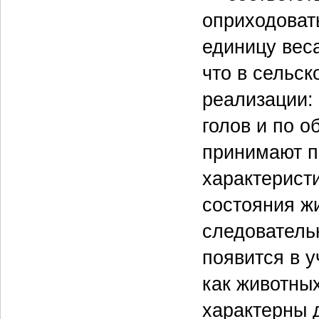
оприходовать
единицу веса
что в сельск
реализации: 
голов и по о
принимают по
характерист
состояния жи
следовательн
появится в у
как животны
характерны 