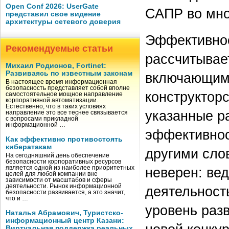
Open Conf 2026: UserGate
САПР во мно
представил свое видение
архитектуры сетевого доверия
Эффективнос
Рекомендуемые статьи
рассчитывае
Михаил Родионов, Fortinet:
Развиваясь по известным законам
включающим 
В настоящее время информационная
безопасность представляет собой вполне
конструкторс
самостоятельное мощное направление
корпоративной автоматизации.
Естественно, что в таких условиях
указанные р
направление это все теснее связывается
с вопросами прикладной
информационной …
эффективност
Как эффективно противостоять
кибератакам
другими сло
На сегодняшний день обеспечение
безопасности корпоративных ресурсов
является одной из наиболее приоритетных
неверен: вед
целей для любой компании вне
зависимости от масштабов и сферы
деятельности. Рынок информационной
деятельност
безопасности развивается, а это значит,
что и …
уровень раз
Наталья Абрамович, Туристско-
информационный центр Казани:
Виртуальная поддержка реальных