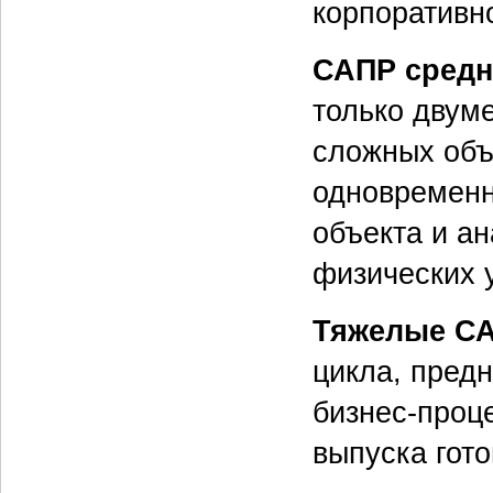
корпоративно
САПР средн
только двум
сложных объ
одновременн
объекта и а
физических 
Тяжелые С
цикла, пред
бизнес-проц
выпуска гото