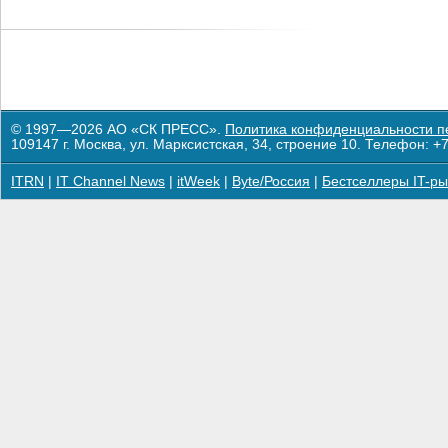
© 1997—2026 АО «СК ПРЕСС».
Политика конфиденциальности п
109147 г. Москва, ул. Марксистская, 34, строение 10. Телефон: +7
ITRN
|
IT Channel News
|
itWeek
|
Byte/Россия
|
Бестселлеры IT-ры