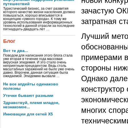
новой конку
путешествий
зачастую ОК
Туристический бизнес, за счет развития
которого качество жизни населения должно
повышаться, хорошо вписывается в
затратная с
концепцию «умного города». К тому же
уровень использования информационных
технологий в данной отрасли за последние
пятнадцать-двадцать лет …
Лучший мето
Блог
обоснованны
Вот те два...
примерами в
Поводом для написания этого блога стала
уже вторая в течение года массовая
вирусная эпидемия. И это стало очень
стороны нижн
неприятным прецедентом. Ведь столь
масштабных заражений не было уже очень
давно. Впрочем, данная ситуация была
Однако дале
ожидаемой. Эпидемию вызвали …
Не все апдейты одинаково
конструктор
полезны
Утечки бывают разными
экономическ
Здравствуй, племя младое,
незнакомое...
многих спор
Инновации для сетей X5
техническим