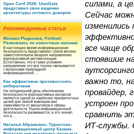
силами, а ц
Open Conf 2026: UserGate
представил свое видение
Сейчас можн
архитектуры сетевого доверия
изменились
Рекомендуемые статьи
эффективно
Михаил Родионов, Fortinet:
Развиваясь по известным законам
все чаще об
В настоящее время информационная
безопасность представляет собой вполне
самостоятельное мощное направление
стоявшие на
корпоративной автоматизации.
Естественно, что в таких условиях
направление это все теснее связывается
аутсорсинго
с вопросами прикладной
информационной …
важно то, н
Как эффективно противостоять
кибератакам
провайдер, г
На сегодняшний день обеспечение
безопасности корпоративных ресурсов
является одной из наиболее приоритетных
устроен про
целей для любой компании вне
зависимости от масштабов и сферы
деятельности. Рынок информационной
сравнить эт
безопасности развивается, а это значит,
что и …
ИТ‑службы. 
Наталья Абрамович, Туристско-
информационный центр Казани:
Виртуальная поддержка реальных