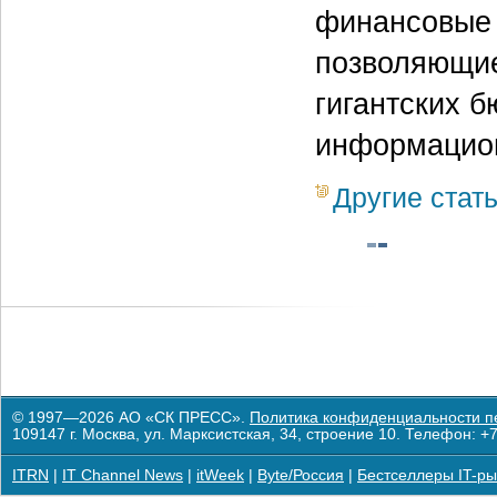
финансовые 
позволяющие
гигантских 
информацион
Другие стат
© 1997—2026 АО «СК ПРЕСС».
Политика конфиденциальности п
109147 г. Москва, ул. Марксистская, 34, строение 10. Телефон: +7
ITRN
|
IT Channel News
|
itWeek
|
Byte/Россия
|
Бестселлеры IT-ры