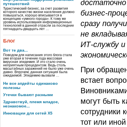
достаточно 
путешествий
Туристический бизнес, за счет развития
бизнес-проц
которого качество жизни населения должно
повышаться, хорошо вписывается в
концепцию «умного города». К тому же
сразу получ
уровень использования информационных
технологий в данной отрасли за последние
пятнадцать-двадцать лет …
не вкладыва
Блог
ИТ‑службу и
Вот те два...
экономичес
Поводом для написания этого блога стала
уже вторая в течение года массовая
вирусная эпидемия. И это стало очень
неприятным прецедентом. Ведь столь
При обращен
масштабных заражений не было уже очень
давно. Впрочем, данная ситуация была
ожидаемой. Эпидемию вызвали …
встает вопр
Не все апдейты одинаково
полезны
Виновниками
Утечки бывают разными
могут быть к
Здравствуй, племя младое,
незнакомое...
сотрудники к
Инновации для сетей X5
тот или иной