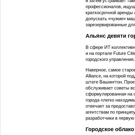
и затем устраивает та
профессионалов, ищущи
краткосрочной аренды а
допускать «чужие» маш
зарезервированные для
Альянс девяти го
В сфере ИТ коллективн
и на портале Future C
городского управ­ления.
Наверное, самое старо
Alliance, на которой 
штате Вашингтон. Проек
обслуживает советы вс
сформулированная на с
города «легко находимы
отвечает за предостав
агентствам по принципу
разработчики в первую
Городское облако