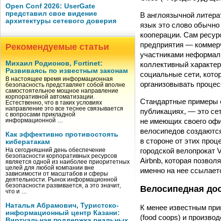
Open Conf 2026: UserGate
представил свое видение
В англоязычной литерат
архитектуры сетевого доверия
язык это слово обычно 
кооперации. Сам ресур
предприятия — коммерч
Рекомендуемые статьи
участниками неформаль
Михаил Родионов, Fortinet:
коллективный характер
Развиваясь по известным законам
социальные сети, кото
В настоящее время информационная
организовывать процес
безопасность представляет собой вполне
самостоятельное мощное направление
корпоративной автоматизации.
Стандартные примеры о
Естественно, что в таких условиях
направление это все теснее связывается
публикациях, — это се
с вопросами прикладной
не имеющих своего офи
информационной …
велосипедов создаются
Как эффективно противостоять
в стороне от этих про
кибератакам
городской велопрокат V
На сегодняшний день обеспечение
безопасности корпоративных ресурсов
Airbnb, которая позвол
является одной из наиболее приоритетных
целей для любой компании вне
именно на нее ссылаетс
зависимости от масштабов и сферы
деятельности. Рынок информационной
безопасности развивается, а это значит,
Велосипедная до
что и …
Наталья Абрамович, Туристско-
К менее известным пр
информационный центр Казани:
(food coops) и произво
Виртуальная поддержка реальных