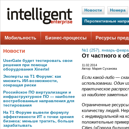
Новости
Номера
Перспективные напр
Мобильность
Бизнес-процессы
Ресурсы пред
Новости
№1 (257), январь-февра
От частного к 
UserGate будет тестировать свои
решения при помощи
11.02.2014
Автор: Мария Суханова
оборудования Xinertel
Эксперты на Т1 Форуме: как
Если какой-­либо — ск
множить ИИ-возможности,
использовании. Один и
сокращая риски
практическое распрос
Российское ПО виртуализации и
из наиболее заметных
инфраструктурное ПО — наиболее
востребованные направления для
Ограниченные ресурсы 
тестирования
количеству людей. Нер
На Т1 Форуме вывели формулу
с индивидуальной на ко
эффективности ИТ с точки зрения
бизнеса: меньше тратить, больше
положительные примеры
зарабатывать
Cities («Города будуще