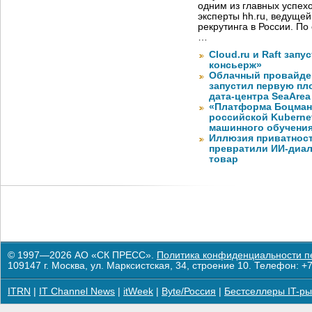
одним из главных успех
эксперты hh.ru, ведуще
рекрутинга в России. П
…
Cloud.ru и Raft запу
консьерж»
Облачный провайде
запустил первую пло
дата-центра SeaArea
«Платформа Боцман
российской Kuberne
машинного обучени
Иллюзия приватност
превратили ИИ-диал
товар
© 1997—2026 АО «СК ПРЕСС».
Политика конфиденциальности п
109147 г. Москва, ул. Марксистская, 34, строение 10. Телефон: +7
ITRN
|
IT Channel News
|
itWeek
|
Byte/Россия
|
Бестселлеры IT-ры