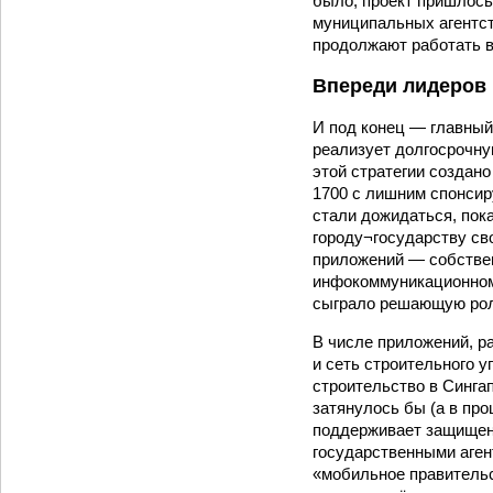
было, проект пришлось
муниципальных агентст
продолжают работать в
Впереди лидеров
И под конец — главный
реализует долгосрочну
этой стратегии создан
1700 с лишним спонсир
стали дожидаться, пок
городу¬государству св
приложений — собствен
инфокоммуникационному
сыграло решающую роль
В числе приложений, р
и сеть строительного 
строительство в Сингап
затянулось бы (а в пр
поддерживает защищенн
государственными аген
«мобильное правитель