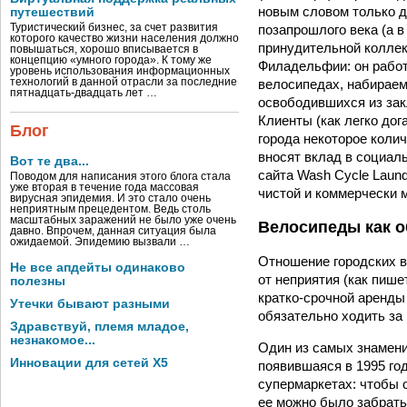
новым словом только д
путешествий
позапрошлого века (а 
Туристический бизнес, за счет развития
которого качество жизни населения должно
принудительной коллек
повышаться, хорошо вписывается в
концепцию «умного города». К тому же
Филадельфии: он работ
уровень использования информационных
велосипедах, набирае
технологий в данной отрасли за последние
пятнадцать-двадцать лет …
освободившихся из зак
Клиенты (как легко дог
Блог
города некоторое колич
вносят вклад в социал
Вот те два...
сайта Wash Cycle Laun
Поводом для написания этого блога стала
уже вторая в течение года массовая
чистой и коммерчески 
вирусная эпидемия. И это стало очень
неприятным прецедентом. Ведь столь
масштабных заражений не было уже очень
Велосипеды как 
давно. Впрочем, данная ситуация была
ожидаемой. Эпидемию вызвали …
Отношение городских в
Не все апдейты одинаково
от неприятия (как пиш
полезны
кратко-срочной аренды
Утечки бывают разными
обязательно ходить за
Здравствуй, племя младое,
незнакомое...
Один из самых знаменит
Инновации для сетей X5
появившаяся в 1995 год
супермаркетах: чтобы 
ее можно было забрать.