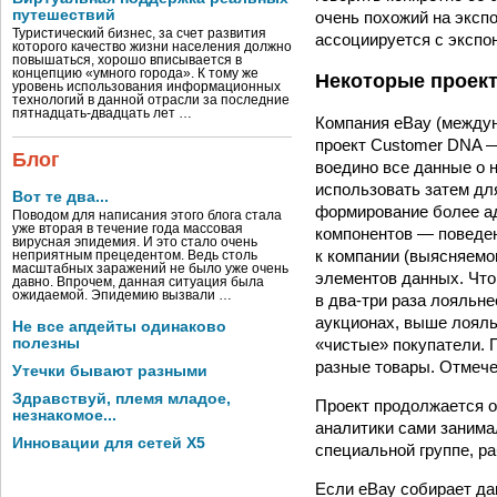
путешествий
очень похожий на эксп
Туристический бизнес, за счет развития
ассоциируется с экспон
которого качество жизни населения должно
повышаться, хорошо вписывается в
концепцию «умного города». К тому же
Некоторые проек
уровень использования информационных
технологий в данной отрасли за последние
пятнадцать-двадцать лет …
Компания eBay (междун
проект Customer DNA —
Блог
воедино все данные о н
использовать затем для
Вот те два...
формирование более ад
Поводом для написания этого блога стала
уже вторая в течение года массовая
компонентов — поведен
вирусная эпидемия. И это стало очень
к компании (выясняемо
неприятным прецедентом. Ведь столь
масштабных заражений не было уже очень
элементов данных. Что
давно. Впрочем, данная ситуация была
ожидаемой. Эпидемию вызвали …
в два­-три раза лояльн
аукционах, выше лояльн
Не все апдейты одинаково
полезны
«чистые» покупатели. 
разные товары. Отмече
Утечки бывают разными
Здравствуй, племя младое,
Проект продолжается о
незнакомое...
аналитики сами занимал
Инновации для сетей X5
специальной группе, р
Если eBay собирает да