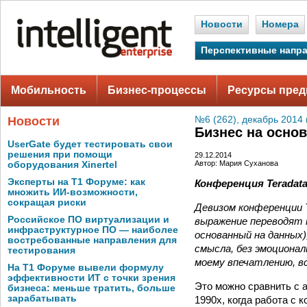
Новости
Номера
Перспективные напр
Мобильность
Бизнес-процессы
Ресурсы пред
Новости
№6 (262), декабрь 2014 
Бизнес на осно
UserGate будет тестировать свои
решения при помощи
29.12.2014
Автор: Мария Суханова
оборудования Xinertel
Эксперты на Т1 Форуме: как
Конференция Teradata
множить ИИ-возможности,
сокращая риски
Девизом конференции Te
Российское ПО виртуализации и
выражение переводят к
инфраструктурное ПО — наиболее
основанный на данных)
востребованные направления для
смысла, без эмоциона
тестирования
моему впечатлению, в
На Т1 Форуме вывели формулу
эффективности ИТ с точки зрения
Это можно сравнить с 
бизнеса: меньше тратить, больше
зарабатывать
1990­х, когда работа с