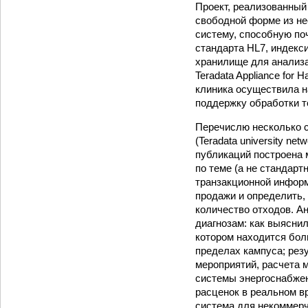
Проект, реализованный
свободной форме из не
систему, способную по
стандарта HL7, индекси
хранилище для анализа
Teradata Appliance for
клиника осуществила н
поддержку обработки те
Перечислю несколько с
(Teradata university n
публикаций построена 
по теме (а не стандар
транзакционной информ
продажи и определить,
количество отходов. А
диагнозам: как выяснил
котором находится боль
пределах кампуса; рез
мероприятий, расчета м
системы энергоснабжен
расценок в реальном в
система для некоммерч