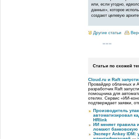
или, если угодно, идеол
данных», которое испол
создают целевую архите
Другие статьи
Вер
Статьи по схожей те
Cloud.ru и Raft запус
Провайдер облачных и AI
разработчик Raft запуст
помощника для автомати
отелях. Сервис «ИИ-кон
подтверждает заявки, о
Производитель упа
автоматизировал к
HRlink
ИИ меняет правила 
ломают банковскую
Эксперт Ankey IDM:
идентификацией — у