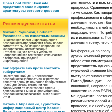
деятельности и все, кт
Open Conf 2026: UserGate
представил свое видение
прогресса. Сравнение 
архитектуры сетевого доверия
то же самое. Как говор
профессионалы в сфере
данными перестает быт
Рекомендуемые статьи
необходимость в ней п
подразделения. Потребн
Михаил Родионов, Fortinet:
Развиваясь по известным законам
их и использовать. По
В настоящее время информационная
данным и всему, что с 
безопасность представляет собой вполне
самостоятельное мощное направление
корпоративной автоматизации.
Конференция по праву 
Естественно, что в таких условиях
направление это все теснее связывается
других компаний-­разра
с вопросами прикладной
абсолютно симметрично
информационной …
представитель одного 
Как эффективно противостоять
страховой компании Nat
кибератакам
выступают знаменитост
На сегодняшний день обеспечение
безопасности корпоративных ресурсов
Питер Диамандис — осн
является одной из наиболее приоритетных
целей для любой компании вне
инноваций, направленн
зависимости от масштабов и сферы
аналитик канала ESPN,
деятельности. Рынок информационной
безопасности развивается, а это значит,
менеджменте, постанов
что и …
развитии технологий и
Наталья Абрамович, Туристско-
процессе, и о необход
информационный центр Казани:
говорить конкретно об 
Виртуальная поддержка реальных