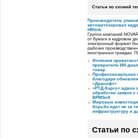
Статьи по схожей те
Производитель упако
автоматизировал кад
HRlink
Группа компаний NOVAR
от бумаги в кадровом д
электронный формат бол
рабочих производствен
иностранных граждан. П
Иллюзия приватност
превратили ИИ-диал
товар
Профессиональное о
благодаря обновлени
«Диасофт»
«РТД-Карго» вдвое 
обработки заявок с
BPMSoft
Мировые инвестиции
борьба идет не за те
инфраструктуру и д
Статьи по 