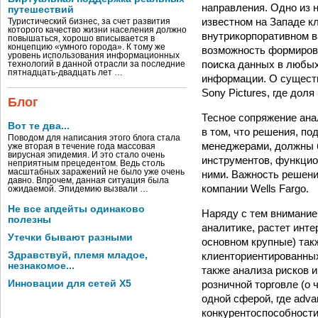
направления. Одно из н
путешествий
известном на Западе кл
Туристический бизнес, за счет развития
которого качество жизни населения должно
внутрикорпоративном в
повышаться, хорошо вписывается в
концепцию «умного города». К тому же
возможность формирова
уровень использования информационных
поиска данных в любых
технологий в данной отрасли за последние
пятнадцать-двадцать лет …
информации. О существ
Sony Pictures, где дол
Блог
Тесное сопряжение ана
Вот те два...
в том, что решения, п
Поводом для написания этого блога стала
менеджерами, должны б
уже вторая в течение года массовая
вирусная эпидемия. И это стало очень
инструментов, функцио
неприятным прецедентом. Ведь столь
масштабных заражений не было уже очень
ними. Важность решени
давно. Впрочем, данная ситуация была
компании Wells Fargo.
ожидаемой. Эпидемию вызвали …
Не все апдейты одинаково
Наряду с тем внимание
полезны
аналитике, растет инт
Утечки бывают разными
основном крупные) так
Здравствуй, племя младое,
клиенториентированных
незнакомое...
также анализа рисков 
Инновации для сетей X5
розничной торговле (о
одной сферой, где adva
конкурентоспособности,