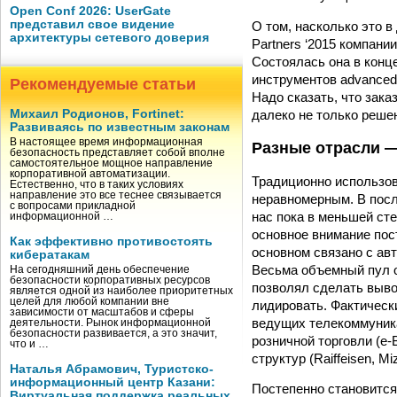
Open Conf 2026: UserGate
представил свое видение
О том, насколько это в
архитектуры сетевого доверия
Partners ‘2015 компани
Состоялась она в конц
инструментов advanced 
Рекомендуемые статьи
Надо сказать, что зак
далеко не только решен
Михаил Родионов, Fortinet:
Развиваясь по известным законам
В настоящее время информационная
Разные отрасли 
безопасность представляет собой вполне
самостоятельное мощное направление
корпоративной автоматизации.
Традиционно использов
Естественно, что в таких условиях
направление это все теснее связывается
неравномерным. В посл
с вопросами прикладной
нас пока в меньшей сте
информационной …
основное внимание пос
Как эффективно противостоять
основном связано с ав
кибератакам
Весьма объемный пул о
На сегодняшний день обеспечение
безопасности корпоративных ресурсов
позволял сделать выво
является одной из наиболее приоритетных
целей для любой компании вне
лидировать. Фактическ
зависимости от масштабов и сферы
ведущих телекоммуникац
деятельности. Рынок информационной
безопасности развивается, а это значит,
розничной торговли (e-
что и …
структур (Raiffeisen, M
Наталья Абрамович, Туристско-
информационный центр Казани:
Постепенно становится
Виртуальная поддержка реальных