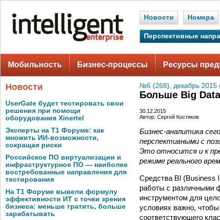
Новости
Номера
Перспективные напр
Мобильность
Бизнес-процессы
Ресурсы пред
Новости
№6 (268), декабрь 2015 
Больше Big Dat
UserGate будет тестировать свои
решения при помощи
30.12.2015
Автор: Сергей Костяков
оборудования Xinertel
Эксперты на Т1 Форуме: как
Бизнес-аналитика сего
множить ИИ-возможности,
перспективными с поз
сокращая риски
Это относится и к пре
Российское ПО виртуализации и
режиме реального врем
инфраструктурное ПО — наиболее
востребованные направления для
Средства BI (Business 
тестирования
работы с различными 
На Т1 Форуме вывели формулу
инструментом для цело
эффективности ИТ с точки зрения
бизнеса: меньше тратить, больше
условиях важно, чтобы
зарабатывать
соответствующего клас