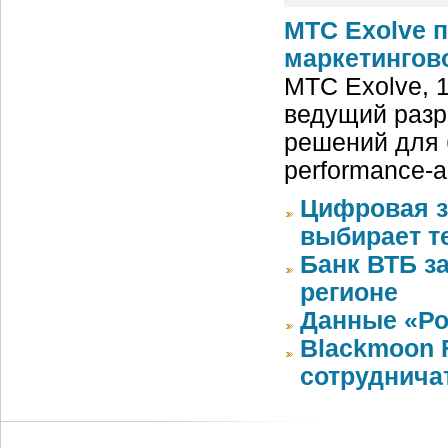
МТС Exolve 
маркетингово
МТС Exolve, 
ведущий разр
решений для 
performance-а
Цифровая з
выбирает т
Банк ВТБ з
регионе
Данные «Ро
Blackmoon F
сотруднича