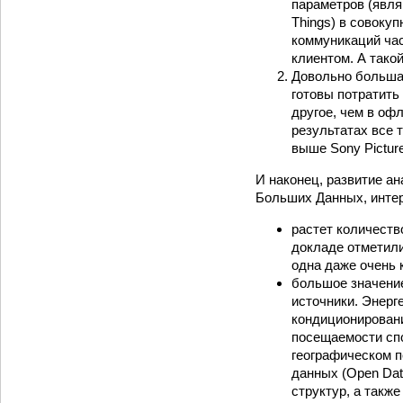
параметров (явля
Things) в совоку
коммуникаций час
клиентом. А тако
Довольно большая
готовы потратить
другое, чем в оф
результатах все 
выше Sony Pictur
И наконец, развитие а
Больших Данных, интер
растет количеств
докладе отметили
одна даже очень 
большое значени
источники. Энерг
кондиционировани
посещаемости сп
географическом п
данных (Open Dat
структур, а такж