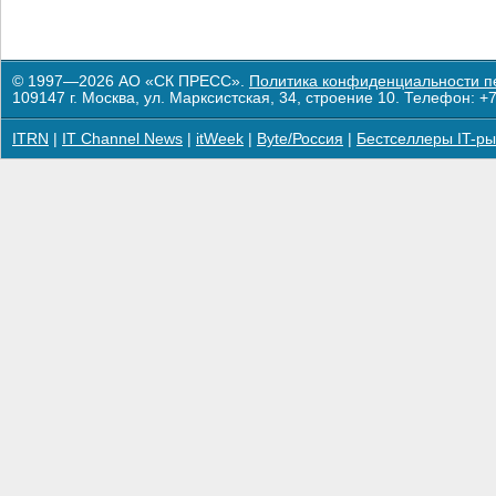
© 1997—2026 АО «СК ПРЕСС».
Политика конфиденциальности п
109147 г. Москва, ул. Марксистская, 34, строение 10. Телефон: +7
ITRN
|
IT Channel News
|
itWeek
|
Byte/Россия
|
Бестселлеры IT-ры