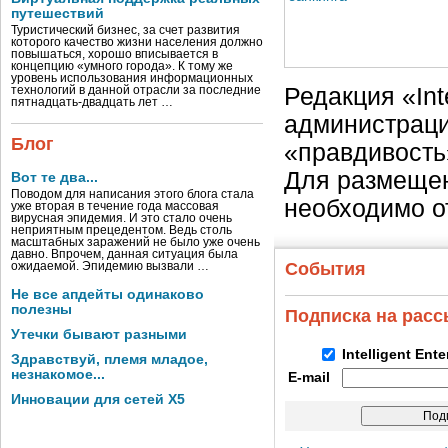
путешествий
Туристический бизнес, за счет развития
которого качество жизни населения должно
повышаться, хорошо вписывается в
концепцию «умного города». К тому же
уровень использования информационных
Редакция «Int
технологий в данной отрасли за последние
пятнадцать-двадцать лет …
администраци
Блог
«правдивость
Для размещен
Вот те два...
Поводом для написания этого блога стала
необходимо о
уже вторая в течение года массовая
вирусная эпидемия. И это стало очень
неприятным прецедентом. Ведь столь
масштабных заражений не было уже очень
давно. Впрочем, данная ситуация была
События
ожидаемой. Эпидемию вызвали …
Не все апдейты одинаково
полезны
Подписка на рас
Утечки бывают разными
Intelligent Ent
Здравствуй, племя младое,
незнакомое...
E-mail
Инновации для сетей X5