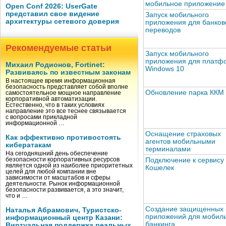
мобильное приложение
Open Conf 2026: UserGate
представил свое видение
Запуск мобильного
архитектуры сетевого доверия
приложения для банков
переводов
Рекомендуемые статьи
Запуск мобильного
приложения для платф
Михаил Родионов, Fortinet:
Windows 10
Развиваясь по известным законам
В настоящее время информационная
безопасность представляет собой вполне
Обновление парка ККМ
самостоятельное мощное направление
корпоративной автоматизации.
Естественно, что в таких условиях
направление это все теснее связывается
с вопросами прикладной
информационной …
Оснащение страховых
Как эффективно противостоять
агентов мобильными
кибератакам
терминалами
На сегодняшний день обеспечение
безопасности корпоративных ресурсов
Подключение к сервису
является одной из наиболее приоритетных
Кошелек
целей для любой компании вне
зависимости от масштабов и сферы
деятельности. Рынок информационной
безопасности развивается, а это значит,
что и …
Создание защищенных
Наталья Абрамович, Туристско-
приложений для мобил
информационный центр Казани:
банкинга
Виртуальная поддержка реальных