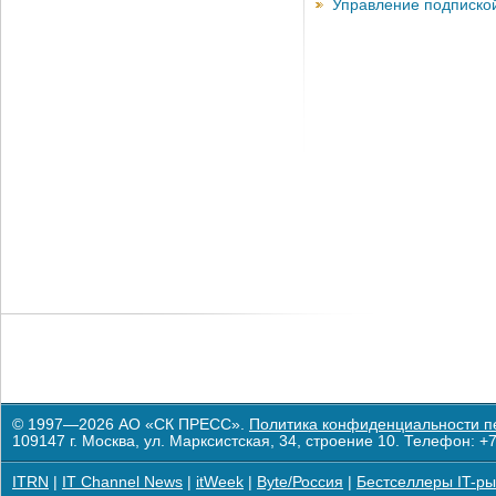
Управление подписко
© 1997—2026 АО «СК ПРЕСС».
Политика конфиденциальности п
109147 г. Москва, ул. Марксистская, 34, строение 10. Телефон: +7
ITRN
|
IT Channel News
|
itWeek
|
Byte/Россия
|
Бестселлеры IT-ры