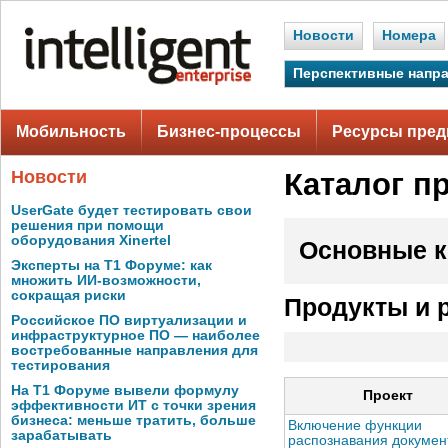
Новости
Номера
Перспективные напр
Мобильность
Бизнес-процессы
Ресурсы пред
Новости
Каталог п
UserGate будет тестировать свои
решения при помощи
оборудования Xinertel
Основные к
Эксперты на Т1 Форуме: как
множить ИИ-возможности,
сокращая риски
Продукты и 
Российское ПО виртуализации и
инфраструктурное ПО — наиболее
востребованные направления для
тестирования
На Т1 Форуме вывели формулу
Проект
эффективности ИТ с точки зрения
бизнеса: меньше тратить, больше
Включение функции
зарабатывать
распознавания докумен