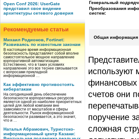
Генеральный подрядч
Open Conf 2026: UserGate
Преобразования инф
представил свое видение
систем:
архитектуры сетевого доверия
Рекомендуемые статьи
Общая информация 
Михаил Родионов, Fortinet:
Развиваясь по известным законам
В настоящее время информационная
безопасность представляет собой вполне
Представите
самостоятельное мощное направление
корпоративной автоматизации.
Естественно, что в таких условиях
направление это все теснее связывается
используют 
с вопросами прикладной
информационной …
финансовых 
Как эффективно противостоять
кибератакам
счетов они 
На сегодняшний день обеспечение
безопасности корпоративных ресурсов
является одной из наиболее приоритетных
перепечатыв
целей для любой компании вне
зависимости от масштабов и сферы
деятельности. Рынок информационной
поручение з
безопасности развивается, а это значит,
что и …
сложная стру
Наталья Абрамович, Туристско-
информационный центр Казани:
Виртуальная поддержка реальных