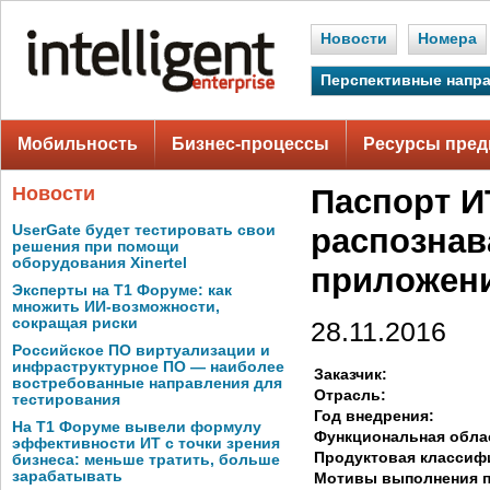
Новости
Номера
Перспективные напр
Мобильность
Бизнес-процессы
Ресурсы пред
Новости
Паспорт И
UserGate будет тестировать свои
распознав
решения при помощи
оборудования Xinertel
приложен
Эксперты на Т1 Форуме: как
множить ИИ-возможности,
сокращая риски
28.11.2016
Российское ПО виртуализации и
инфраструктурное ПО — наиболее
Заказчик:
востребованные направления для
Отрасль:
тестирования
Год внедрения:
На Т1 Форуме вывели формулу
Функциональная обла
эффективности ИТ с точки зрения
Продуктовая классиф
бизнеса: меньше тратить, больше
зарабатывать
Мотивы выполнения п