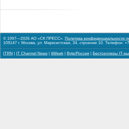
© 1997—2026 АО «СК ПРЕСС».
Политика конфиденциальности п
109147 г. Москва, ул. Марксистская, 34, строение 10. Телефон: +7
ITRN
|
IT Channel News
|
itWeek
|
Byte/Россия
|
Бестселлеры IT-ры