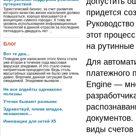
допустить ош
путешествий
Туристический бизнес, за счет развития
придется со
которого качество жизни населения должно
повышаться, хорошо вписывается в
концепцию «умного города». К тому же
Руководство
уровень использования информационных
технологий в данной отрасли за последние
пятнадцать-двадцать лет …
этот процесс
Блог
на рутинные
Вот те два...
Поводом для написания этого блога стала
Для автомат
уже вторая в течение года массовая
вирусная эпидемия. И это стало очень
неприятным прецедентом. Ведь столь
платежного 
масштабных заражений не было уже очень
давно. Впрочем, данная ситуация была
ожидаемой. Эпидемию вызвали …
Engine — мн
Не все апдейты одинаково
разработчик
полезны
Утечки бывают разными
распознаван
Здравствуй, племя младое,
незнакомое...
документов.
Инновации для сетей X5
виды счетов 