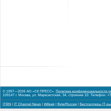
© 1997—2026 АО «СК ПРЕСС».
Политика конфиденциальности п
109147 г. Москва, ул. Марксистская, 34, строение 10. Телефон: +7
ITRN
|
IT Channel News
|
itWeek
|
Byte/Россия
|
Бестселлеры IT-ры