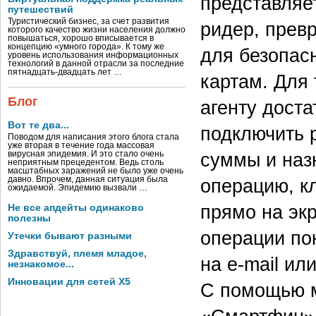
представляе
путешествий
Туристический бизнес, за счет развития
ридер, прев
которого качество жизни населения должно
повышаться, хорошо вписывается в
концепцию «умного города». К тому же
для безопас
уровень использования информационных
технологий в данной отрасли за последние
пятнадцать-двадцать лет …
картам. Для 
Блог
агенту доста
Вот те два...
подключить 
Поводом для написания этого блога стала
уже вторая в течение года массовая
суммы и наз
вирусная эпидемия. И это стало очень
неприятным прецедентом. Ведь столь
масштабных заражений не было уже очень
давно. Впрочем, данная ситуация была
операцию, к
ожидаемой. Эпидемию вызвали …
прямо на эк
Не все апдейты одинаково
полезны
операции по
Утечки бывают разными
Здравствуй, племя младое,
на e-mail и
незнакомое...
Инновации для сетей X5
С помощью 