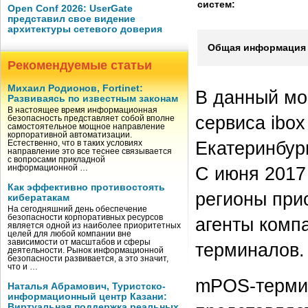
систем:
Open Conf 2026: UserGate
представил свое видение
архитектуры сетевого доверия
Общая информация 
Рекомендуемые статьи
Михаил Родионов, Fortinet:
В данный мо
Развиваясь по известным законам
В настоящее время информационная
сервиса ibox
безопасность представляет собой вполне
самостоятельное мощное направление
корпоративной автоматизации.
Екатеринбур
Естественно, что в таких условиях
направление это все теснее связывается
с вопросами прикладной
С июня 2017
информационной …
Как эффективно противостоять
регионы при
кибератакам
На сегодняшний день обеспечение
безопасности корпоративных ресурсов
агенты комп
является одной из наиболее приоритетных
целей для любой компании вне
зависимости от масштабов и сферы
терминалов.
деятельности. Рынок информационной
безопасности развивается, а это значит,
что и …
mPOS-терми
Наталья Абрамович, Туристско-
информационный центр Казани:
Виртуальная поддержка реальных