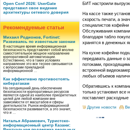
БИТ настроили выгрузк
Open Conf 2026: UserGate
представил свое видение
архитектуры сетевого доверия
На кассе также устан
скорость печати, а зн
специалистов кофейни н
Рекомендуемые статьи
Обслуживания компании
благодаря табло покупа
Михаил Родионов, Fortinet:
Развиваясь по известным законам
хранятся в денежных ящ
В настоящее время информационная
безопасность представляет собой вполне
На кухне кофейни подкл
самостоятельное мощное направление
корпоративной автоматизации.
передавать данные о з
Естественно, что в таких условиях
потоками, проходящими
направление это все теснее связывается
с вопросами прикладной
встроенной видеокамер
информационной …
любых объемов налично
Как эффективно противостоять
кибератакам
Обратившись к компани
На сегодняшний день обеспечение
только установил все 
безопасности корпоративных ресурсов
является одной из наиболее приоритетных
поставляет расходные 
целей для любой компании вне
зависимости от масштабов и сферы
деятельности. Рынок информационной
Другие новости
Ве
безопасности развивается, а это значит,
что и …
Наталья Абрамович, Туристско-
информационный центр Казани:
Виртуальная поддержка реальных