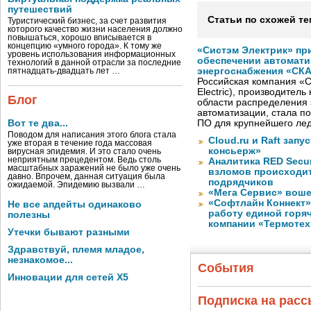
путешествий
Статьи по схожей те
Туристический бизнес, за счет развития
которого качество жизни населения должно
повышаться, хорошо вписывается в
концепцию «умного города». К тому же
«Систэм Электрик» пр
уровень использования информационных
обеспечении автомати
технологий в данной отрасли за последние
энергоснабжения «СК
пятнадцать-двадцать лет …
Российская компания «С
Electric), производител
Блог
области распределения 
автоматизации, стала п
Вот те два...
ПО для крупнейшего лед
Поводом для написания этого блога стала
Cloud.ru и Raft запу
уже вторая в течение года массовая
консьерж»
вирусная эпидемия. И это стало очень
неприятным прецедентом. Ведь столь
Аналитика RED Secur
масштабных заражений не было уже очень
взломов происходит
давно. Впрочем, данная ситуация была
подрядчиков
ожидаемой. Эпидемию вызвали …
«Мега Сервис» воше
«Софтлайн Коннект» 
Не все апдейты одинаково
работу единой горя
полезны
компании «Термотех
Утечки бывают разными
Здравствуй, племя младое,
незнакомое...
События
Инновации для сетей X5
Подписка на рас