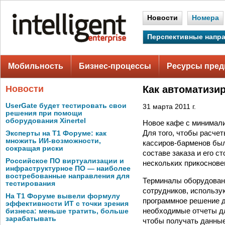
Новости
Номера
Перспективные напр
Мобильность
Бизнес-процессы
Ресурсы пред
Новости
Как автоматизир
UserGate будет тестировать свои
31 марта 2011 г.
решения при помощи
оборудования Xinertel
Новое кафе с минимали
Для того, чтобы расче
Эксперты на Т1 Форуме: как
множить ИИ-возможности,
кассиров-барменов был
сокращая риски
составе заказа и его с
Российское ПО виртуализации и
нескольких прикоснове
инфраструктурное ПО — наиболее
востребованные направления для
Терминалы оборудованы
тестирования
сотрудников, использу
На Т1 Форуме вывели формулу
программное решение д
эффективности ИТ с точки зрения
необходимые отчеты дл
бизнеса: меньше тратить, больше
зарабатывать
чтобы получать данные