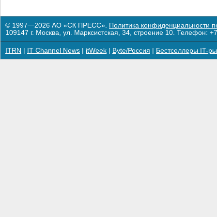
© 1997—2026 АО «СК ПРЕСС».
Политика конфиденциальности п
109147 г. Москва, ул. Марксистская, 34, строение 10. Телефон: +7
ITRN
|
IT Channel News
|
itWeek
|
Byte/Россия
|
Бестселлеры IT-ры