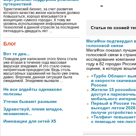
путешествий
Туристический бизнес, за счет развития
которого качество жизни населения должно
повышаться, хорошо вписывается в
концепцию «умного города». К тому же
уровень использования информационных
технологий в данной отрасли за последние
Статьи по схожей те
пятнадцать-двадцать лет …
МегаФон подтвердил в
Блог
голосовой связи
МегаФон показал лучшие
Вот те два...
голосовой связи в стран
Поводом для написания этого блога стала
исследование компании
уже вторая в течение года массовая
году в 82 городах Росси
вирусная эпидемия. И это стало очень
оценке, в которую вошл
неприятным прецедентом. Ведь столь
масштабных заражений не было уже очень
«Турбо Облако» выя
давно. Впрочем, данная ситуация была
в скорости скачива
ожидаемой. Эпидемию вызвали …
России
Не все апдейты одинаково
Жители 15 российск
полезны
доступ к парковочн
мобильного интерне
Утечки бывают разными
Первый в России те
выходит летом 2026
Здравствуй, племя младое,
получи устройство 
незнакомое...
«Телфин» повышает 
Инновации для сетей X5
с помощью чек-лист