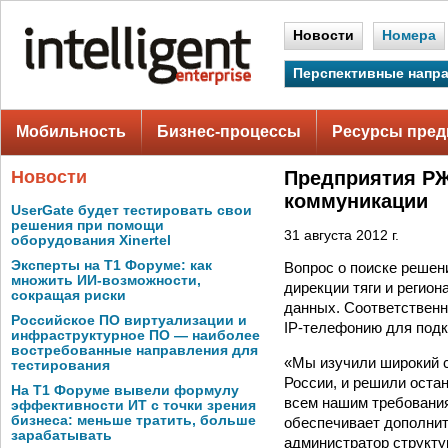
Новости
Номера
Перспективные напр
Мобильность
Бизнес-процессы
Ресурсы пред
Новости
Предприятия РЖ
коммуникации
UserGate будет тестировать свои
решения при помощи
31 августа 2012 г.
оборудования Xinertel
Эксперты на Т1 Форуме: как
Вопрос о поиске решен
множить ИИ-возможности,
дирекции тяги и регио
сокращая риски
данных. Соответственн
Российское ПО виртуализации и
IP-телефонию для подк
инфраструктурное ПО — наиболее
востребованные направления для
«Мы изучили широкий с
тестирования
России, и решили остан
На Т1 Форуме вывели формулу
всем нашим требования
эффективности ИТ с точки зрения
бизнеса: меньше тратить, больше
обеспечивает дополни
зарабатывать
администратор структ