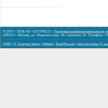
© 1997—2026 АО «СК ПРЕСС».
Политика конфиденциальности п
109147 г. Москва, ул. Марксистская, 34, строение 10. Телефон: +7
ITRN
|
IT Channel News
|
itWeek
|
Byte/Россия
|
Бестселлеры IT-ры