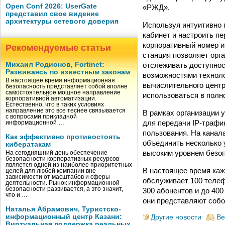
Open Conf 2026: UserGate
«РЖД».
представил свое видение
архитектуры сетевого доверия
Используя интуитивно 
кабинет и настроить п
корпоративный номер и 
Рекомендуемые статьи
станция позволяет орг
отслеживать доступнос
Михаил Родионов, Fortinet:
Развиваясь по известным законам
возможностями техноло
В настоящее время информационная
вычислительного центр
безопасность представляет собой вполне
самостоятельное мощное направление
использоваться в полн
корпоративной автоматизации.
Естественно, что в таких условиях
направление это все теснее связывается
В рамках организации
с вопросами прикладной
для передачи IP-трафи
информационной …
пользования. На канал
Как эффективно противостоять
объединить несколько 
кибератакам
высоким уровнем безоп
На сегодняшний день обеспечение
безопасности корпоративных ресурсов
является одной из наиболее приоритетных
В настоящее время каж
целей для любой компании вне
зависимости от масштабов и сферы
обслуживает 100 телеф
деятельности. Рынок информационной
безопасности развивается, а это значит,
300 абонентов и до 400
что и …
они представляют собо
Наталья Абрамович, Туристско-
информационный центр Казани:
Другие новости
Ве
Виртуальная поддержка реальных