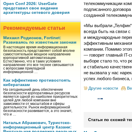
телекоммуникации комп
Open Conf 2026: UserGate
представил свое видение
подписанного договора
архитектуры сетевого доверия
созданной телекоммуни
«Мы выбрали „Телфин“,
Рекомендуемые статьи
всегда быть на связи 
и международные перег
Михаил Родионов, Fortinet:
Развиваясь по известным законам
эффективным механизм
В настоящее время информационная
компании. Помимо этог
безопасность представляет собой вполне
— говорит главный IT-
самостоятельное мощное направление
корпоративной автоматизации.
выборе стало то, что 
Естественно, что в таких условиях
направление это все теснее связывается
и стабильно качественн
с вопросами прикладной
не вызвала у нас нарек
информационной …
успех любого бизнеса,
Как эффективно противостоять
кибератакам
Другие новости
Ве
На сегодняшний день обеспечение
безопасности корпоративных ресурсов
является одной из наиболее приоритетных
целей для любой компании вне
зависимости от масштабов и сферы
деятельности. Рынок информационной
безопасности развивается, а это значит,
что и …
Статьи по схожей те
Наталья Абрамович, Туристско-
информационный центр Казани:
Виртуальная поддержка реальных