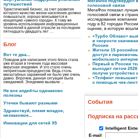
МегаФон подтвердил в
путешествий
голосовой связи
Туристический бизнес, за счет развития
МегаФон показал лучшие
которого качество жизни населения должно
голосовой связи в стран
повышаться, хорошо вписывается в
исследование компании
концепцию «умного города». К тому же
году в 82 городах Росси
уровень использования информационных
технологий в данной отрасли за последние
оценке, в которую вошл
пятнадцать-двадцать лет …
«Турбо Облако» выя
в скорости скачива
Блог
России
Жители 15 российск
Вот те два...
доступ к парковочн
мобильного интерне
Поводом для написания этого блога стала
уже вторая в течение года массовая
Первый в России те
вирусная эпидемия. И это стало очень
выходит летом 2026
неприятным прецедентом. Ведь столь
получи устройство 
масштабных заражений не было уже очень
«Телфин» повышает 
давно. Впрочем, данная ситуация была
ожидаемой. Эпидемию вызвали …
с помощью чек-лист
Не все апдейты одинаково
полезны
События
Утечки бывают разными
Здравствуй, племя младое,
незнакомое...
Подписка на рас
Инновации для сетей X5
Intelligent Ent
E-mail