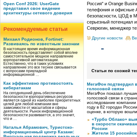
Россия“ и Orange Busin
Open Conf 2026: UserGate
представил свое видение
телефония и офисные А
архитектуры сетевого доверия
безопасности, ЦОД в Мо
серьезный потенциал и
Севрюгин, менеджер те
Рекомендуемые статьи
Другие новости
Ве
Михаил Родионов, Fortinet:
Развиваясь по известным законам
В настоящее время информационная
безопасность представляет собой вполне
самостоятельное мощное направление
корпоративной автоматизации.
Естественно, что в таких условиях
направление это все теснее связывается
Статьи по схожей те
с вопросами прикладной
информационной …
Как эффективно противостоять
МегаФон подтвердил в
кибератакам
голосовой связи
На сегодняшний день обеспечение
МегаФон показал лучшие
безопасности корпоративных ресурсов
голосовой связи в стран
является одной из наиболее приоритетных
исследование компании
целей для любой компании вне
году в 82 городах Росси
зависимости от масштабов и сферы
деятельности. Рынок информационной
оценке, в которую вошл
безопасности развивается, а это значит,
что и …
«Турбо Облако» выя
в скорости скачива
Наталья Абрамович, Туристско-
России
информационный центр Казани:
Жители 15 российск
Виртуальная поддержка реальных