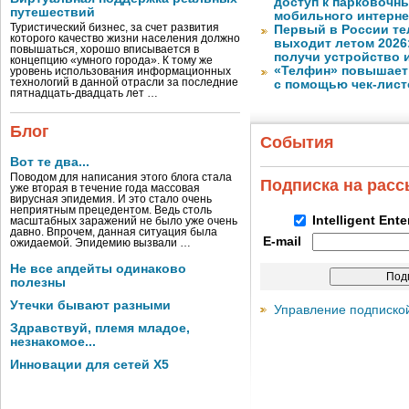
доступ к парковочн
путешествий
мобильного интерне
Туристический бизнес, за счет развития
Первый в России те
которого качество жизни населения должно
выходит летом 2026
повышаться, хорошо вписывается в
получи устройство 
концепцию «умного города». К тому же
«Телфин» повышает 
уровень использования информационных
технологий в данной отрасли за последние
с помощью чек-лист
пятнадцать-двадцать лет …
Блог
События
Вот те два...
Поводом для написания этого блога стала
Подписка на рас
уже вторая в течение года массовая
вирусная эпидемия. И это стало очень
неприятным прецедентом. Ведь столь
Intelligent Ent
масштабных заражений не было уже очень
давно. Впрочем, данная ситуация была
E-mail
ожидаемой. Эпидемию вызвали …
Не все апдейты одинаково
полезны
Утечки бывают разными
Управление подписко
Здравствуй, племя младое,
незнакомое...
Инновации для сетей X5