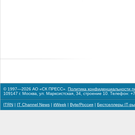
© 1997—2026 АО «СК ПРЕСС».
Политика конфиденциальности п
109147 г. Москва, ул. Марксистская, 34, строение 10. Телефон: +7
ITRN
|
IT Channel News
|
itWeek
|
Byte/Россия
|
Бестселлеры IT-ры