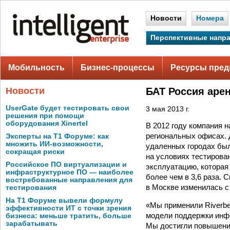
Новости
Номера
Перспективные напр
Мобильность
Бизнес-процессы
Ресурсы пред
Новости
БАТ Россия аре
UserGate будет тестировать свои
3 мая 2013 г.
решения при помощи
оборудования Xinertel
В 2012 году компания 
региональных офисах. 
Эксперты на Т1 Форуме: как
множить ИИ-возможности,
удаленных городах был
сокращая риски
на условиях тестирова
Российское ПО виртуализации и
эксплуатацию, которая
инфраструктурное ПО — наиболее
более чем в 3,6 раза.
востребованные направления для
в Москве изменилась с
тестирования
На Т1 Форуме вывели формулу
«Мы применили Riverbe
эффективности ИТ с точки зрения
модели поддержки инфр
бизнеса: меньше тратить, больше
зарабатывать
Мы достигли повышения