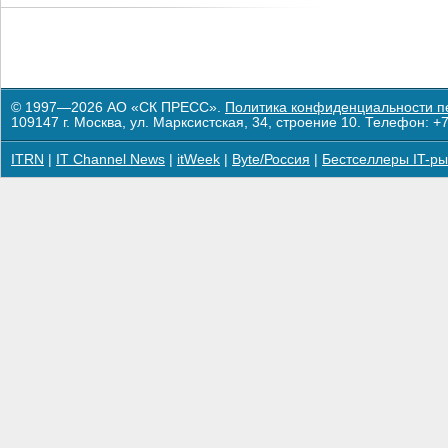
© 1997—2026 АО «СК ПРЕСС».
Политика конфиденциальности п
109147 г. Москва, ул. Марксистская, 34, строение 10. Телефон: +7
ITRN
|
IT Channel News
|
itWeek
|
Byte/Россия
|
Бестселлеры IT-ры