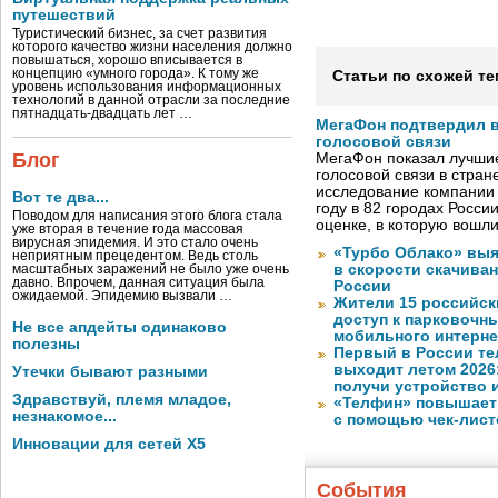
путешествий
Туристический бизнес, за счет развития
которого качество жизни населения должно
повышаться, хорошо вписывается в
концепцию «умного города». К тому же
Статьи по схожей те
уровень использования информационных
технологий в данной отрасли за последние
пятнадцать-двадцать лет …
МегаФон подтвердил в
голосовой связи
Блог
МегаФон показал лучшие
голосовой связи в стран
исследование компании
Вот те два...
году в 82 городах Росси
Поводом для написания этого блога стала
оценке, в которую вошл
уже вторая в течение года массовая
вирусная эпидемия. И это стало очень
«Турбо Облако» выя
неприятным прецедентом. Ведь столь
в скорости скачива
масштабных заражений не было уже очень
давно. Впрочем, данная ситуация была
России
ожидаемой. Эпидемию вызвали …
Жители 15 российск
доступ к парковочн
Не все апдейты одинаково
мобильного интерне
полезны
Первый в России те
выходит летом 2026
Утечки бывают разными
получи устройство 
Здравствуй, племя младое,
«Телфин» повышает 
незнакомое...
с помощью чек-лист
Инновации для сетей X5
События