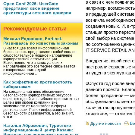
в связи с чем появила
Open Conf 2026: UserGate
например, возможность
представил свое видение
архитектуры сетевого доверия
в предыдущей системе 
возникла необходимост
создания новых. И, в-
Рекомендуемые статьи
станция просто перест
свой выбор на системе 
Михаил Родионов, Fortinet:
Развиваясь по известным законам
по соотношению цена-к
В настоящее время информационная
IT SERVICE RETAIL A
безопасность представляет собой вполне
самостоятельное мощное направление
корпоративной автоматизации.
Внедрение новой систе
Естественно, что в таких условиях
настроили серверные и 
направление это все теснее связывается
с вопросами прикладной
и пущен в эксплуатацию
информационной …
Как эффективно противостоять
«Спустя год после внед
кибератакам
данного проекта. Благод
На сегодняшний день обеспечение
более прозрачной — мы
безопасности корпоративных ресурсов
является одной из наиболее приоритетных
обслуживания клиентов
целей для любой компании вне
зависимости от масштабов и сферы
количество пропущенны
деятельности. Рынок информационной
клиентов», — отметил 
безопасности развивается, а это значит,
что и …
Другие новости
Ве
Наталья Абрамович, Туристско-
информационный центр Казани:
Виртуальная поддержка реальных