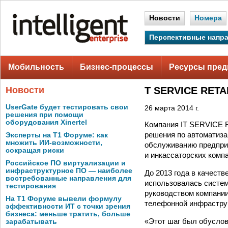
Новости
Номера
Перспективные напр
Мобильность
Бизнес-процессы
Ресурсы пред
Новости
T SERVICE RETA
UserGate будет тестировать свои
26 марта 2014 г.
решения при помощи
оборудования Xinertel
Компания IT SERVICE 
решения по автоматиза
Эксперты на Т1 Форуме: как
множить ИИ-возможности,
обслуживанию предприя
сокращая риски
и инкассаторских комп
Российское ПО виртуализации и
инфраструктурное ПО — наиболее
До 2013 года в качес
востребованные направления для
использовалась систем
тестирования
руководством компании
На Т1 Форуме вывели формулу
телефонной инфраструк
эффективности ИТ с точки зрения
бизнеса: меньше тратить, больше
«Этот шаг был обуслов
зарабатывать