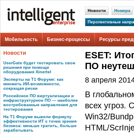
Новости
Номера
Перспективные напр
Мобильность
Бизнес-процессы
Ресурсы пред
Новости
ESET: Ито
UserGate будет тестировать свои
ПО неуте
решения при помощи
оборудования Xinertel
8 апреля 2014
Эксперты на Т1 Форуме: как
множить ИИ-возможности,
сокращая риски
В глобальном
Российское ПО виртуализации и
инфраструктурное ПО — наиболее
всех угроз.
востребованные направления для
тестирования
Win32/Bundp
На Т1 Форуме вывели формулу
эффективности ИТ с точки зрения
HTML/ScrInje
бизнеса: меньше тратить, больше
зарабатывать