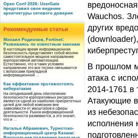
вредоносная
Open Conf 2026: UserGate
представил свое видение
архитектуры сетевого доверия
Wauchos. Зл
других вред
Рекомендуемые статьи
(downloader)
Михаил Родионов, Fortinet:
Развиваясь по известным законам
киберпресту
В настоящее время информационная
безопасность представляет собой вполне
самостоятельное мощное направление
корпоративной автоматизации.
В прошлом м
Естественно, что в таких условиях
направление это все теснее связывается
с вопросами прикладной
атака с исп
информационной …
Как эффективно противостоять
2014-1761 в 
кибератакам
На сегодняшний день обеспечение
безопасности корпоративных ресурсов
Атакующие в
является одной из наиболее приоритетных
целей для любой компании вне
зависимости от масштабов и сферы
из небезопас
деятельности. Рынок информационной
безопасности развивается, а это значит,
что и …
исполнения 
Наталья Абрамович, Туристско-
подготовлен
информационный центр Казани:
Виртуальная поддержка реальных