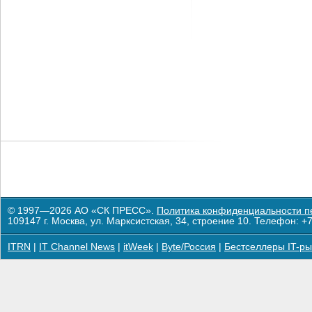
© 1997—2026 АО «СК ПРЕСС».
Политика конфиденциальности п
109147 г. Москва, ул. Марксистская, 34, строение 10. Телефон: +7
ITRN
|
IT Channel News
|
itWeek
|
Byte/Россия
|
Бестселлеры IT-ры