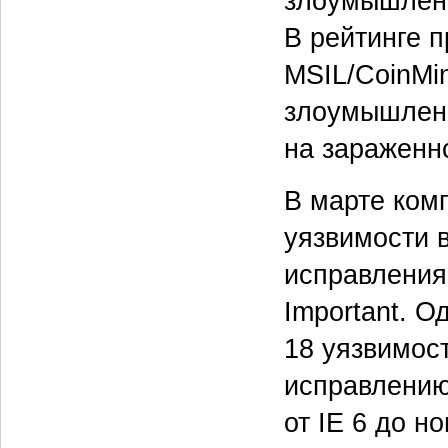
злоумышленн
В рейтинге 
MSIL/CoinMin
злоумышленн
на зараженн
В марте ком
уязвимости в
исправления 
Important. О
18 уязвимост
исправлению
от IE 6 до 