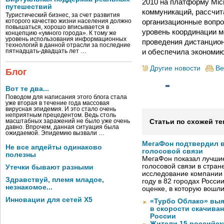
2010 на платформу Mic
путешествий
коммуникаций, рассчит
Туристический бизнес, за счет развития
организационные вопро
которого качество жизни населения должно
повышаться, хорошо вписывается в
уровень координации м
концепцию «умного города». К тому же
уровень использования информационных
проведения дистанцион
технологий в данной отрасли за последние
и обеспечила экономию
пятнадцать-двадцать лет …
Другие новости
Ве
Блог
Вот те два...
Поводом для написания этого блога стала
уже вторая в течение года массовая
вирусная эпидемия. И это стало очень
неприятным прецедентом. Ведь столь
масштабных заражений не было уже очень
Статьи по схожей те
давно. Впрочем, данная ситуация была
ожидаемой. Эпидемию вызвали …
МегаФон подтвердил в
Не все апдейты одинаково
голосовой связи
полезны
МегаФон показал лучшие
голосовой связи в стран
Утечки бывают разными
исследование компании
Здравствуй, племя младое,
году в 82 городах Росси
незнакомое...
оценке, в которую вошл
Инновации для сетей X5
«Турбо Облако» выя
в скорости скачива
России
Жители 15 российск