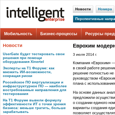
Новости
Номера
Перспективные напр
Мобильность
Бизнес-процессы
Ресурсы пред
Новости
Еврохим модер
UserGate будет тестировать свои
3 июля 2014 г.
решения при помощи
оборудования Xinertel
Компания «Еврохим» —
в своей работе решени
Эксперты на Т1 Форуме: как
множить ИИ-возможности,
решение полностью не 
сокращая риски
руководством «Еврохим
Российское ПО виртуализации и
плана с использование
инфраструктурное ПО — наиболее
востребованные направления для
На основе данных ана
тестирования
предложили осуществить
На Т1 Форуме вывели формулу
о создании единого ном
эффективности ИТ с точки зрения
варианты создания един
бизнеса: меньше тратить, больше
зарабатывать
позволяет осуществля