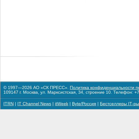
© 1997—2026 АО «СК ПРЕСС».
Политика конфиденциальности п
109147 г. Москва, ул. Марксистская, 34, строение 10. Телефон: +7
ITRN
|
IT Channel News
|
itWeek
|
Byte/Россия
|
Бестселлеры IT-ры