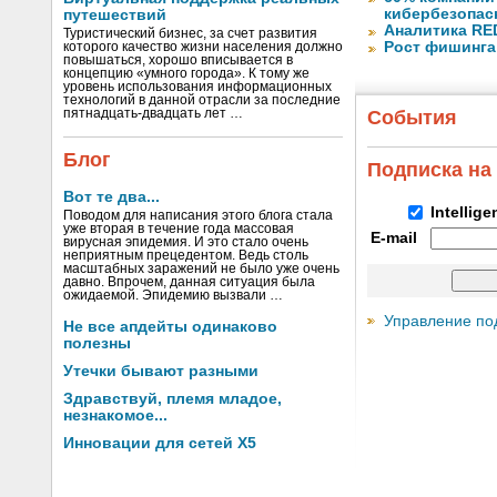
кибербезопас
путешествий
Аналитика RED
Туристический бизнес, за счет развития
Рост фишинга
которого качество жизни населения должно
повышаться, хорошо вписывается в
концепцию «умного города». К тому же
уровень использования информационных
технологий в данной отрасли за последние
пятнадцать-двадцать лет …
События
Блог
Подписка на
Вот те два...
Intellig
Поводом для написания этого блога стала
уже вторая в течение года массовая
E-mail
вирусная эпидемия. И это стало очень
неприятным прецедентом. Ведь столь
масштабных заражений не было уже очень
давно. Впрочем, данная ситуация была
ожидаемой. Эпидемию вызвали …
Управление по
Не все апдейты одинаково
полезны
Утечки бывают разными
Здравствуй, племя младое,
незнакомое...
Инновации для сетей X5