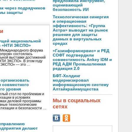
предложила инструмент,
оценивающий
ак через подрядчиков
безопасность ИИ
емы защиты
Технологическая синергия
и операционная
эффективность: «Группа
Астра» выводит на рынок
жи
решение для защиты
данных в виртуальных
ущей национальной
средах
и «НТИ ЭКСПО»
V Международного форума
«Газинформсервис» и РЕД
нопром» состоялась
СОФТ подтвердили
ьной выставки достижений
совместимость Ankey IDM и
«НТИ ЭКСПО». В этом году
РЕД АДМ Промышленная
И ЭКСПО» — это …
редакция 2.0
БФТ-Холдинг
 организовать
модернизировал
я совместного
информационную систему
го уровня
Алтайкрайимущества
глый стол по проблемам и
зации в условиях
Мы в социальных
мках деловой программы
вные технологические
сетях
тизации и безопасности …
управлению
едприятия делают