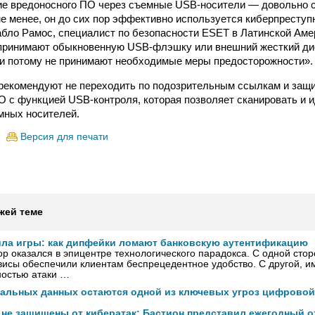
ие вредоносного ПО через съемные USB-носители — довольно 
не менее, он до сих пор эффективно используется киберпресту
бло Рамос, специалист по безопасности ESET в Латинской Аме
спринимают обыкновенную USB-флэшку или внешний жесткий ди
 и потому не принимают необходимые меры предосторожности».
рекомендуют не переходить по подозрительным ссылкам и защ
 с функцией USB-контроля, которая позволяет сканировать и 
мных носителей.
Версия для печати
жей теме
ила игры: как дипфейки ломают банковскую аутентификацию
р оказался в эпицентре технологического парадокса. С одной сто
исы обеспечили клиентам беспрецедентное удобство. С другой, и
ностью атаки …
нальных данных остаются одной из ключевых угроз цифровой
 не защищены от кибератак: Бастион представил ежегодный о