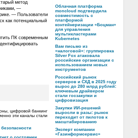
старый метод
Облачная платформа
пниками, —
moncloud подтвердила
рике. — Пользователи
совместимость с
ск как потенциальный
платформой
контейнеризации «Боцман»
для управления
мультикластерами
итить ПК современным
Kubernetes
идентифицировать
Вам письмо из
«налоговой»: группировка
Silver Fox атаковала
российские организации с
использованием новых
инструментов
Российский рынок
серверов и СХД в 2025 году
вырос до 280 млрд рублей:
ключевым драйвером
стали госзакупки и
цифровизация
Закупки ИИ-решений
роны, цифровой банкинг
выросли в разы: рынок
менно эти каналы стали
переходит от пилотов к
масштабированию
 безопасности
Эксперт компании
«Газинформсервис»
тчет о состоянии