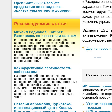
«Распространен
Open Conf 2026: UserGate
заражения. Тем 
представил свое видение
архитектуры сетевого доверия
комментирует Па
зачастую не во
источник угрозы
Рекомендуемые статьи
Эксперты ESET 
Михаил Родионов, Fortinet:
антивирусным ПО
Развиваясь по известным законам
содержимое съе
В настоящее время информационная
безопасность представляет собой вполне
самостоятельное мощное направление
Другие новости
корпоративной автоматизации.
Естественно, что в таких условиях
направление это все теснее связывается
с вопросами прикладной
информационной …
Как эффективно противостоять
кибератакам
Статьи по схо
На сегодняшний день обеспечение
безопасности корпоративных ресурсов
является одной из наиболее приоритетных
целей для любой компании вне
ИИ меняет прав
зависимости от масштабов и сферы
Финансовый секто
деятельности. Рынок информационной
и мобильные серв
безопасности развивается, а это значит,
что и …
основной поверх
Утечки персо
Наталья Абрамович, Туристско-
граждан
информационный центр Казани:
60% компаний
Виртуальная поддержка реальных