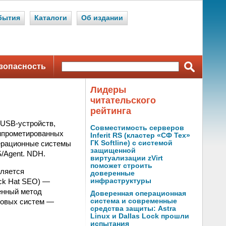
бытия
Каталоги
Об издании
зопасность
Лидеры
читательского
рейтинга
 USB-устройств,
Совместимость серверов
омпрометированных
Inferit RS (кластер «СФ Тех»
операционные системы
ГК Softline) с системой
защищенной
/Agent. NDH.
виртуализации zVirt
поможет строить
вляется
доверенные
ck Hat SEO) —
инфраструктуры
енный метод
Доверенная операционная
ковых систем —
система и современные
средства защиты: Astra
Linux и Dallas Lock прошли
испытания