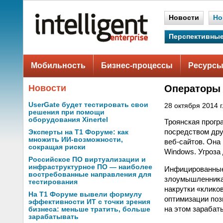
Новости
Но
Перспективные
Мобильность
Бизнес-процессы
Ресурсы
Новости
Операторы 
UserGate будет тестировать свои
28 октября 2014 г
решения при помощи
оборудования Xinertel
Троянская прогр
посредством дру
Эксперты на Т1 Форуме: как
множить ИИ-возможности,
веб-сайтов. Она 
сокращая риски
Windows. Угроза
Российское ПО виртуализации и
инфраструктурное ПО — наиболее
Инфицированные 
востребованные направления для
злоумышленникам
тестирования
накрутки «клико
На Т1 Форуме вывели формулу
оптимизации поз
эффективности ИТ с точки зрения
на этом зарабат
бизнеса: меньше тратить, больше
зарабатывать