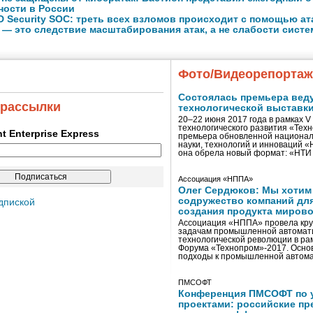
ности в России
 Security SOC: треть всех взломов происходит с помощью ат
 — это следствие масштабирования атак, а не слабости сист
Фото/Видеорепорта
Состоялась премьера вед
 рассылки
технологической выставк
20–22 июня 2017 года в рамках 
технологического развития «Тех
ent Enterprise Express
премьера обновленной национал
науки, технологий и инноваций 
она обрела новый формат: «НТ
Ассоциация «НППА»
Олег Сердюков: Мы хотим
содружество компаний дл
дпиской
создания продукта мирово
Ассоциация «НППА» провела кру
задачам промышленной автомати
технологической революции в ра
Форума «Технопром»-2017. Осно
подходы к промышленной автома
ПМСОФТ
Конференция ПМСОФТ по 
проектами: российские пр