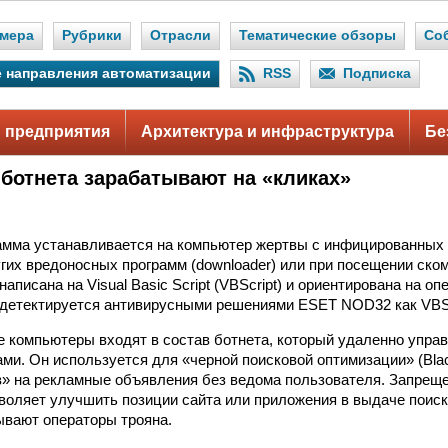
мера
Рубрики
Отрасли
Тематические обзоры
Со
 направления автоматизации
RSS
Подписка
 предприятия
Архитектура и инфраструктура
Бе
ботнета зарабатывают на «кликах»
.
амма устанавливается на компьютер жертвы с инфицированных
гих вредоносных программ (downloader) или при посещении ск
написана на Visual Basic Script (VBScript) и ориентирована на 
 детектируется антивирусными решениями ESET NOD32 как VBS
компьютеры входят в состав ботнета, который удаленно упра
и. Он используется для «черной поисковой оптимизации» (Bla
в» на рекламные объявления без ведома пользователя. Запрещ
воляет улучшить позиции сайта или приложения в выдаче поис
ывают операторы трояна.