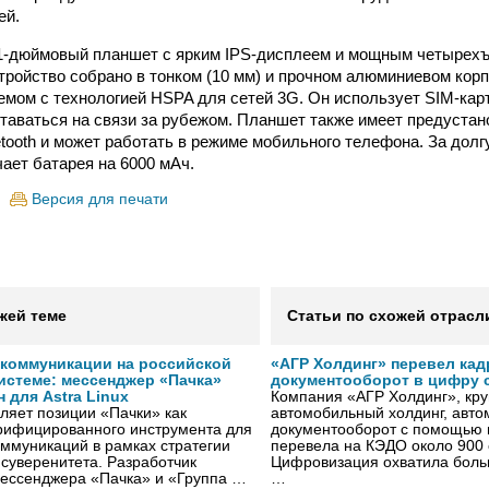
ей.
,1-дюймовый планшет с ярким IPS-дисплеем и мощным четырех
тройство собрано в тонком (10 мм) и прочном алюминиевом кор
мом с технологией HSPA для сетей 3G. Он использует SIM-кар
ставаться на связи за рубежом. Планшет также имеет предуста
uetooth и может работать в режиме мобильного телефона. За дол
чает батарея на 6000 мАч.
Версия для печати
жей теме
Статьи по схожей отрасл
коммуникации на российской
«АГР Холдинг» перевел ка
истеме: мессенджер «Пачка»
документооборот в цифру с
для Astra Linux
Компания «АГР Холдинг», кр
ляет позиции «Пачки» как
автомобильный холдинг, авто
ерифицированного инструмента для
документооборот с помощью 
ммуникаций в рамках стратегии
перевела на КЭДО около 900 
 суверенитета. Разработчик
Цифровизация охватила боль
мессенджера «Пачка» и «Группа …
…