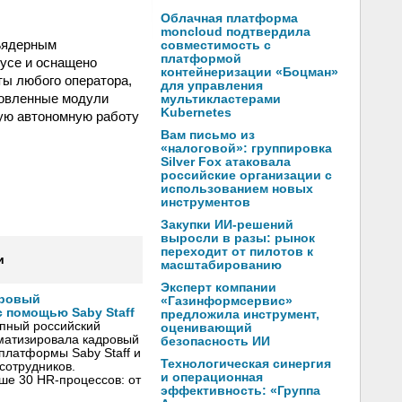
Облачная платформа
moncloud подтвердила
ъядерным
совместимость с
платформой
пусе и оснащено
контейнеризации «Боцман»
ты любого оператора,
для управления
новленные модули
мультикластерами
Kubernetes
гую автономную работу
Вам письмо из
«налоговой»: группировка
Silver Fox атаковала
российские организации с
использованием новых
инструментов
Закупки ИИ-решений
выросли в разы: рынок
переходит от пилотов к
и
масштабированию
Эксперт компании
дровый
«Газинформсервис»
 помощью Saby Staff
предложила инструмент,
упный российский
оценивающий
матизировала кадровый
безопасность ИИ
платформы Saby Staff и
Технологическая синергия
сотрудников.
и операционная
ше 30 HR-процессов: от
эффективность: «Группа