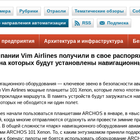
мера
Рубрики
Отрасли
Тематические обзоры
Со
 направления автоматизации
RSS
Подписка
 предприятия
Архитектура и инфраструктура
Бе
пании Vim Airlines получили в свое распор
на которых будут установлены навигационн
гационного оборудования — ключевое звено в безопасности а
 Vim Airlines мощные планшеты 101 Xenon, которые легко «пот
прокладки маршрута. В память устройств будут загружаться на
которых не обходится ни один полет.
ines начали пользоваться планшетами ARCHOS в январе, в «выс
, когда многие отправляются отдохнуть или провести зимние пра
. В общей сложности «парк» навигационного оборудования ави
и ARCHOS 101 Xenon. То, с каким энтузиазмом приняли подаро
ии к бренду: пилоты не боятся использовать оборудование ARC