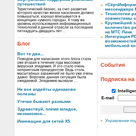
путешествий
«СёрчИнформ 
мессенджере 
Туристический бизнес, за счет развития
которого качество жизни населения должно
Технологии ра
повышаться, хорошо вписывается в
совместимы с
концепцию «умного города». К тому же
Крупнейший з
уровень использования информационных
количество ра
технологий в данной отрасли за последние
пятнадцать-двадцать лет …
на МТС Линк
Интеграция Р
возможностей
Блог
мобильной к
Вот те два...
Поводом для написания этого блога стала
уже вторая в течение года массовая
События
вирусная эпидемия. И это стало очень
неприятным прецедентом. Ведь столь
масштабных заражений не было уже очень
давно. Впрочем, данная ситуация была
Подписка на
ожидаемой. Эпидемию вызвали …
Не все апдейты одинаково
Intellig
полезны
E-mail
Утечки бывают разными
Здравствуй, племя младое,
незнакомое...
Управление по
Инновации для сетей X5