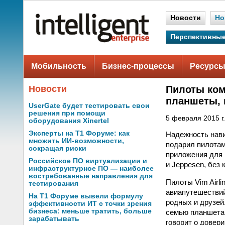
Новости
Но
Перспективные
Мобильность
Бизнес-процессы
Ресурсы
Новости
Пилоты ком
планшеты, 
UserGate будет тестировать свои
решения при помощи
5 февраля 2015 г.
оборудования Xinertel
Эксперты на Т1 Форуме: как
Надежность нави
множить ИИ-возможности,
подарил пилотам
сокращая риски
приложения для 
Российское ПО виртуализации и
и Jeppesen, без 
инфраструктурное ПО — наиболее
востребованные направления для
Пилоты Vim Airl
тестирования
авиапутешествий
На Т1 Форуме вывели формулу
родных и друзей
эффективности ИТ с точки зрения
бизнеса: меньше тратить, больше
семью планшетам
зарабатывать
говорит о довер