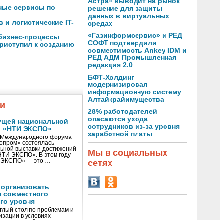
Астра» выводит на рынок
чные сервисы по
решение для защиты
данных в виртуальных
 и логистические IT-
средах
«Газинформсервис» и РЕД
 бизнес-процессы
СОФТ подтвердили
риступил к созданию
совместимость Ankey IDM и
РЕД АДМ Промышленная
редакция 2.0
БФТ-Холдинг
модернизировал
информационную систему
Алтайкрайимущества
жи
28% работодателей
опасаются ухода
ущей национальной
сотрудников из-за уровня
и «НТИ ЭКСПО»
заработной платы
V Международного форума
нопром» состоялась
ьной выставки достижений
Мы в социальных
«НТИ ЭКСПО». В этом году
И ЭКСПО» — это …
сетях
 организовать
я совместного
го уровня
глый стол по проблемам и
зации в условиях