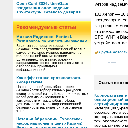
Open Conf 2026: UserGate
метров над земл
представил свое видение
архитектуры сетевого доверия
101 Xenon — 10
процессором. Ус
встроенным моде
Рекомендуемые статьи
что позволяет о
GPS, Wi-Fi и Bl
Михаил Родионов, Fortinet:
Развиваясь по известным законам
устройства отве
В настоящее время информационная
безопасность представляет собой вполне
Другие новости
самостоятельное мощное направление
корпоративной автоматизации.
Естественно, что в таких условиях
направление это все теснее связывается
с вопросами прикладной
информационной …
Как эффективно противостоять
кибератакам
Статьи по схо
На сегодняшний день обеспечение
безопасности корпоративных ресурсов
является одной из наиболее приоритетных
Корпоративные 
целей для любой компании вне
операционной с
зависимости от масштабов и сферы
сертифицирован 
деятельности. Рынок информационной
безопасности развивается, а это значит,
Интеграция укреп
что и …
безопасного и в
корпоративных ко
Наталья Абрамович, Туристско-
технологического
информационный центр Казани:
корпоративного 
Виртуальная поддержка реальных