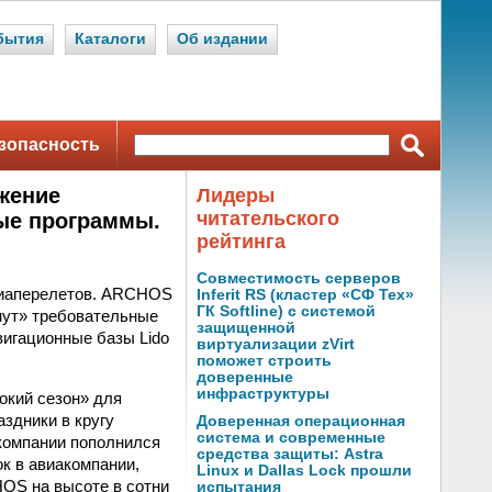
бытия
Каталоги
Об издании
зопасность
яжение
Лидеры
читательского
ые программы.
рейтинга
Совместимость серверов
виаперелетов. ARCHOS
Inferit RS (кластер «СФ Тех»
ГК Softline) с системой
янут» требовательные
защищенной
вигационные базы Lido
виртуализации zVirt
поможет строить
доверенные
инфраструктуры
окий сезон» для
здники в кругу
Доверенная операционная
система и современные
акомпании пополнился
средства защиты: Astra
к в авиакомпании,
Linux и Dallas Lock прошли
HOS на высоте в сотни
испытания