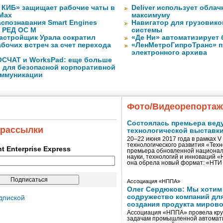
КИБ» защищает рабочие чаты в
Deliver использует обла
Max
максимуму
спознавания Smart Engines
Навигатор для грузовиков
 РЕД ОС М
системы
астройщик Урала сократил
«Де Ни» автоматизирует
бочих встреч за счет перехода
«ЛенМетроГипроТранс» п
электронного архива
ОСЧАТ и WorksPad: еще больше
 для безопасной корпоративной
оммуникации
Фото/Видеорепорта
Состоялась премьера вед
 рассылки
технологической выставк
20–22 июня 2017 года в рамках 
технологического развития «Тех
ent Enterprise Express
премьера обновленной национал
науки, технологий и инноваций 
она обрела новый формат: «НТ
Ассоциация «НППА»
Олег Сердюков: Мы хотим
содружество компаний дл
дпиской
создания продукта мирово
Ассоциация «НППА» провела кру
задачам промышленной автомати