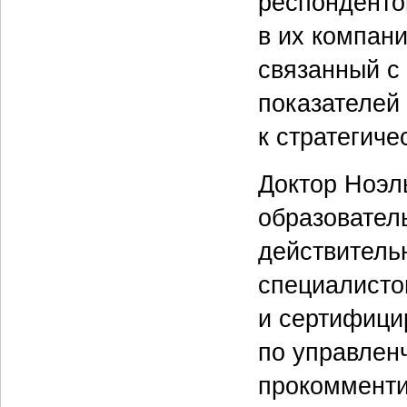
респонденто
в их компан
связанный с
показателей
к стратегич
Доктор Ноэль
образовател
действитель
специалисто
и сертифици
по управлен
прокомменти