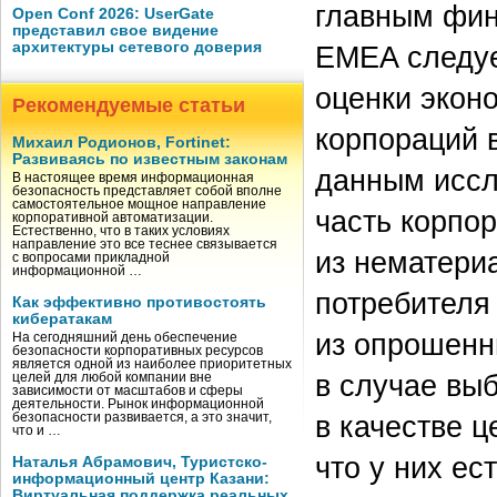
главным фин
Open Conf 2026: UserGate
представил свое видение
архитектуры сетевого доверия
EMEA следуе
оценки экон
Рекомендуемые статьи
корпораций 
Михаил Родионов, Fortinet:
Развиваясь по известным законам
данным иссл
В настоящее время информационная
безопасность представляет собой вполне
самостоятельное мощное направление
часть корпо
корпоративной автоматизации.
Естественно, что в таких условиях
направление это все теснее связывается
из нематериа
с вопросами прикладной
информационной …
потребителя
Как эффективно противостоять
кибератакам
из опрошенн
На сегодняшний день обеспечение
безопасности корпоративных ресурсов
является одной из наиболее приоритетных
в случае вы
целей для любой компании вне
зависимости от масштабов и сферы
деятельности. Рынок информационной
в качестве 
безопасности развивается, а это значит,
что и …
что у них е
Наталья Абрамович, Туристско-
информационный центр Казани:
Виртуальная поддержка реальных