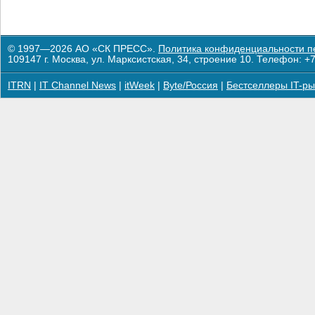
© 1997—2026 АО «СК ПРЕСС».
Политика конфиденциальности п
109147 г. Москва, ул. Марксистская, 34, строение 10. Телефон: +7
ITRN
|
IT Channel News
|
itWeek
|
Byte/Россия
|
Бестселлеры IT-ры