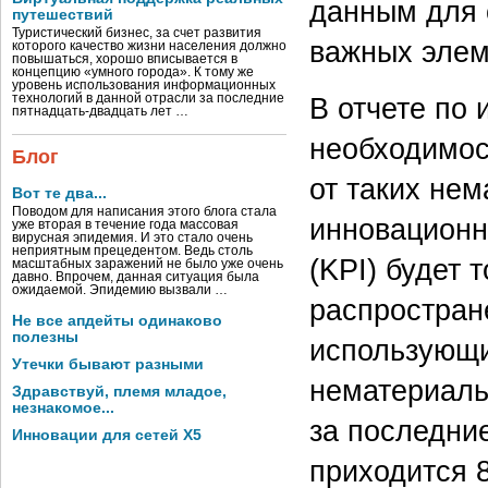
данным для 
путешествий
Туристический бизнес, за счет развития
важных элем
которого качество жизни населения должно
повышаться, хорошо вписывается в
концепцию «умного города». К тому же
уровень использования информационных
В отчете по
технологий в данной отрасли за последние
пятнадцать-двадцать лет …
необходимос
Блог
от таких не
Вот те два...
Поводом для написания этого блога стала
инновационн
уже вторая в течение года массовая
вирусная эпидемия. И это стало очень
неприятным прецедентом. Ведь столь
(KPI) будет 
масштабных заражений не было уже очень
давно. Впрочем, данная ситуация была
ожидаемой. Эпидемию вызвали …
распростран
Не все апдейты одинаково
полезны
использующи
Утечки бывают разными
нематериаль
Здравствуй, племя младое,
незнакомое...
за последние
Инновации для сетей X5
приходится 