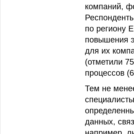
компаний, ф
Респонденты
по региону 
повышения э
для их комп
(отметили 75
процессов (
Тем не мене
специалисты
определенны
данных, свя
например, л