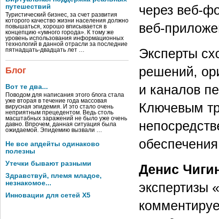
через веб-ф
путешествий
Туристический бизнес, за счет развития
которого качество жизни населения должно
веб-приложе
повышаться, хорошо вписывается в
концепцию «умного города». К тому же
уровень использования информационных
технологий в данной отрасли за последние
Эксперты сх
пятнадцать-двадцать лет …
решений, ор
Блог
и каналов п
Вот те два...
Поводом для написания этого блога стала
уже вторая в течение года массовая
Ключевым тр
вирусная эпидемия. И это стало очень
неприятным прецедентом. Ведь столь
масштабных заражений не было уже очень
непосредств
давно. Впрочем, данная ситуация была
ожидаемой. Эпидемию вызвали …
обеспечения
Не все апдейты одинаково
полезны
Утечки бывают разными
Денис Чиги
Здравствуй, племя младое,
незнакомое...
экспертизы «
Инновации для сетей X5
комментируе