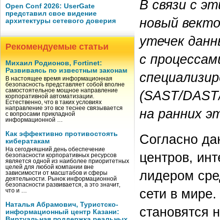
В связи с э
Open Conf 2026: UserGate
представил свое видение
новый вект
архитектуры сетевого доверия
утечек данн
Рекомендуемые статьи
с процессам
Михаил Родионов, Fortinet:
Развиваясь по известным законам
специализир
В настоящее время информационная
безопасность представляет собой вполне
самостоятельное мощное направление
(SAST/DAST/
корпоративной автоматизации.
Естественно, что в таких условиях
направление это все теснее связывается
на ранних э
с вопросами прикладной
информационной …
Как эффективно противостоять
Согласно да
кибератакам
На сегодняшний день обеспечение
центров, ин
безопасности корпоративных ресурсов
является одной из наиболее приоритетных
целей для любой компании вне
лидером сре
зависимости от масштабов и сферы
деятельности. Рынок информационной
безопасности развивается, а это значит,
сети в мире
что и …
Наталья Абрамович, Туристско-
становятся 
информационный центр Казани:
Виртуальная поддержка реальных