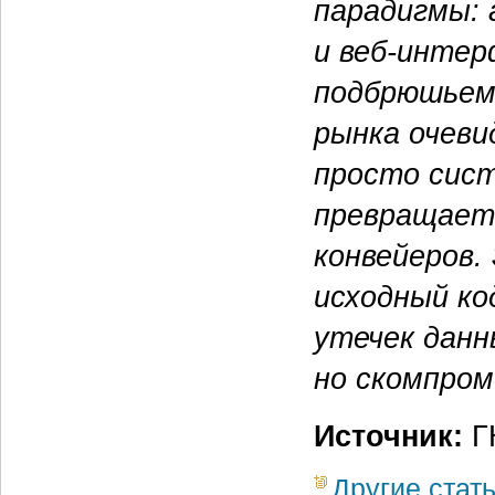
парадигмы: 
и веб-интер
подбрюшьем
рынка очев
просто сист
превращает
конвейеров.
исходный ко
утечек данн
но скомпром
Источник:
ГК
Другие стат