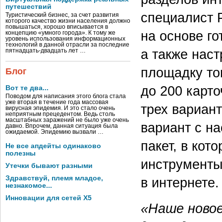
путешествий
специалист 
Туристический бизнес, за счет развития
которого качество жизни населения должно
повышаться, хорошо вписывается в
на основе го
концепцию «умного города». К тому же
уровень использования информационных
технологий в данной отрасли за последние
а также наст
пятнадцать-двадцать лет …
площадку то
Блог
до 200 карт
Вот те два...
Поводом для написания этого блога стала
уже вторая в течение года массовая
трех вариан
вирусная эпидемия. И это стало очень
неприятным прецедентом. Ведь столь
масштабных заражений не было уже очень
вариант с н
давно. Впрочем, данная ситуация была
ожидаемой. Эпидемию вызвали …
пакет, в кот
Не все апдейты одинаково
полезны
инструменты
Утечки бывают разными
Здравствуй, племя младое,
в интернете.
незнакомое...
Инновации для сетей X5
«Наше новое