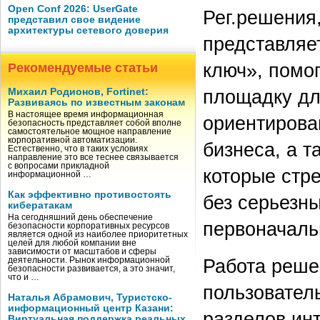
Open Conf 2026: UserGate
Рег.решения,
представил свое видение
архитектуры сетевого доверия
представляе
ключ», помо
Рекомендуемые статьи
площадку для
Михаил Родионов, Fortinet:
Развиваясь по известным законам
В настоящее время информационная
ориентирова
безопасность представляет собой вполне
самостоятельное мощное направление
корпоративной автоматизации.
бизнеса, а 
Естественно, что в таких условиях
направление это все теснее связывается
с вопросами прикладной
которые стр
информационной …
Как эффективно противостоять
без серьезн
кибератакам
На сегодняшний день обеспечение
первоначаль
безопасности корпоративных ресурсов
является одной из наиболее приоритетных
целей для любой компании вне
зависимости от масштабов и сферы
Работа реше
деятельности. Рынок информационной
безопасности развивается, а это значит,
что и …
пользовател
Наталья Абрамович, Туристско-
информационный центр Казани:
разделов инт
Виртуальная поддержка реальных