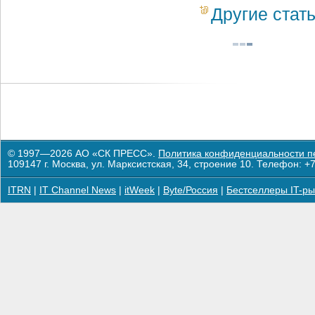
Другие стат
© 1997—2026 АО «СК ПРЕСС».
Политика конфиденциальности п
109147 г. Москва, ул. Марксистская, 34, строение 10. Телефон: +7
ITRN
|
IT Channel News
|
itWeek
|
Byte/Россия
|
Бестселлеры IT-ры