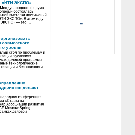
и «НТИ ЭКСПО»
V Международного форума
нопром» состоялась
ьной выставки достижений
«НТИ ЭКСПО». В этом году
И ЭКСПО» — это …
 организовать
я совместного
го уровня
глый стол по проблемам и
зации в условиях
мках деловой программы
вные технологические
тизации и безопасности …
управлению
едприятия делают
ународная конференция
ми «Ставка на
инар Ассоциации развития
CE Moscow Spring
рамках деловой