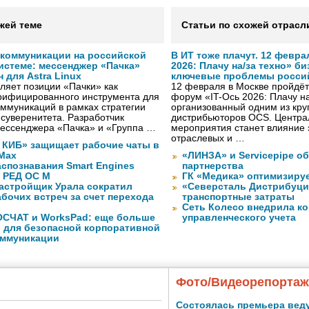
жей теме
Статьи по схожей отрасл
коммуникации на российской
В ИТ тоже плачут. 12 февра
истеме: мессенджер «Пачка»
2026: Плачу на/за техно» б
для Astra Linux
ключевые проблемы росси
ляет позиции «Пачки» как
12 февраля в Москве пройдёт 
ерифицированного инструмента для
форум «IT-Ось 2026: Плачу на
ммуникаций в рамках стратегии
организованный одним из кру
 суверенитета. Разработчик
дистрибьюторов OCS. Центра
мессенджера «Пачка» и «Группа …
мероприятия станет влияние 
отраслевых и …
КИБ» защищает рабочие чаты в
Max
«ЛИНЗА» и Servicepipe о
спознавания Smart Engines
партнерства
 РЕД ОС М
ГК «Медика» оптимизиру
астройщик Урала сократил
«Северсталь Дистрибуци
бочих встреч за счет перехода
транспортные затраты
Сеть Колесо внедрила к
ОСЧАТ и WorksPad: еще больше
управленческого учета
 для безопасной корпоративной
оммуникации
Фото/Видеорепорта
Состоялась премьера вед