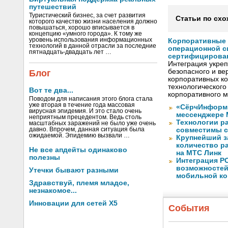
путешествий
Туристический бизнес, за счет развития
Статьи по схо
которого качество жизни населения должно
повышаться, хорошо вписывается в
концепцию «умного города». К тому же
уровень использования информационных
Корпоративные 
технологий в данной отрасли за последние
операционной с
пятнадцать-двадцать лет …
сертифицирован 
Интеграция укреп
безопасного и в
Блог
корпоративных ко
технологического
Вот те два...
корпоративного 
Поводом для написания этого блога стала
уже вторая в течение года массовая
«СёрчИнформ 
вирусная эпидемия. И это стало очень
мессенджере 
неприятным прецедентом. Ведь столь
Технологии ра
масштабных заражений не было уже очень
давно. Впрочем, данная ситуация была
совместимы с
ожидаемой. Эпидемию вызвали …
Крупнейший з
количество ра
Не все апдейты одинаково
на МТС Линк
полезны
Интеграция Р
возможностей
Утечки бывают разными
мобильной к
Здравствуй, племя младое,
незнакомое...
Инновации для сетей X5
События