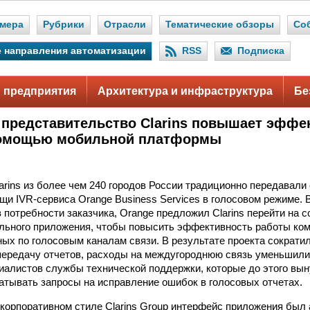
мера
Рубрики
Отрасли
Тематические обзоры
Со
 направления автоматизации
RSS
Подписка
 предприятия
Архитектура и инфраструктура
Бе
 представительство Clarins повышает эффе
помощью мобильной платформы
arins из более чем 240 городов России традиционно передавали 
щи IVR-сервиса Orange Business Services в голосовом режиме. В
 потребности заказчика, Orange предложил Clarins перейти на с
ьного приложения, чтобы повысить эффективность работы ко
ных по голосовым каналам связи. В результате проекта сократи
 передачу отчетов, расходы на междугороднюю связь уменьшили
циалистов службы технической поддержки, которые до этого в
атывать запросы на исправление ошибок в голосовых отчетах.
орпоративном стиле Clarins Group интерфейс приложения был 