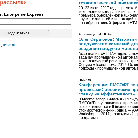
 рассылки
технологической выставк
20–22 июня 2017 года в рамках 
технологического развития «Тех
ent Enterprise Express
премьера обновленной национал
науки, технологий и инноваций 
она обрела новый формат: «НТ
Ассоциация «НППА»
Олег Сердюков: Мы хотим
содружество компаний дл
дпиской
создания продукта мирово
Ассоциация «НППА» провела кру
задачам промышленной автомати
технологической революции в ра
Форума «Технопром»-2017. Осно
подходы к промышленной автома
ПМСОФТ
Конференция ПМСОФТ по 
проектами: российские пр
ставку на эффективность
В Москве завершилась XVI Межд
ПМСОФТ по управлению проекта
эффективность» и II бизнес-сем
стоимостного инжиниринга — AA
Workshop — 2017, проводимый в 
программы …