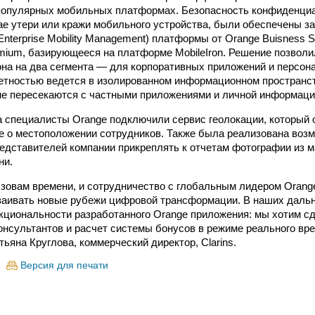
 популярных мобильных платформах. Безопасность конфиденци
ае утери или кражи мобильного устройства, были обеспечены за
nterprise Mobility Management) платформы от Orange Buisness S
ium, базирующееся на платформе MobileIron. Решение позволи
на на два сегмента — для корпоративных приложений и персона
четностью ведется в изолированном информационном пространст
не пересекаются с частными приложениями и личной информаци
а специалисты Orange подключили сервис геолокации, который 
е о местоположении сотрудников. Также была реализована воз
едставителей компании прикреплять к отчетам фотографии из м
ни.
овам времени, и сотрудничество с глобальным лидером Orange
ваивать новые рубежи цифровой трансформации. В наших даль
циональности разработанного Orange приложения: мы хотим с
онсультантов и расчет системы бонусов в режиме реального вр
ьяна Круглова, коммерческий директор, Clarins.
Версия для печати