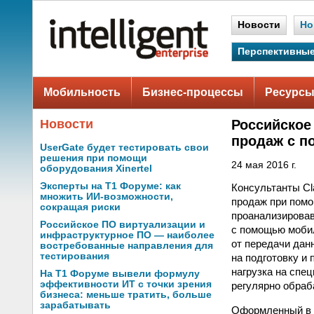
Новости
Но
Перспективные
Мобильность
Бизнес-процессы
Ресурсы
Новости
Российское
продаж с 
UserGate будет тестировать свои
решения при помощи
24 мая 2016 г.
оборудования Xinertel
Эксперты на Т1 Форуме: как
Консультанты Cl
множить ИИ-возможности,
продаж при помо
сокращая риски
проанализировав
Российское ПО виртуализации и
с помощью мобил
инфраструктурное ПО — наиболее
от передачи дан
востребованные направления для
тестирования
на подготовку и
нагрузка на спе
На Т1 Форуме вывели формулу
эффективности ИТ с точки зрения
регулярно обраб
бизнеса: меньше тратить, больше
зарабатывать
Оформленный в к