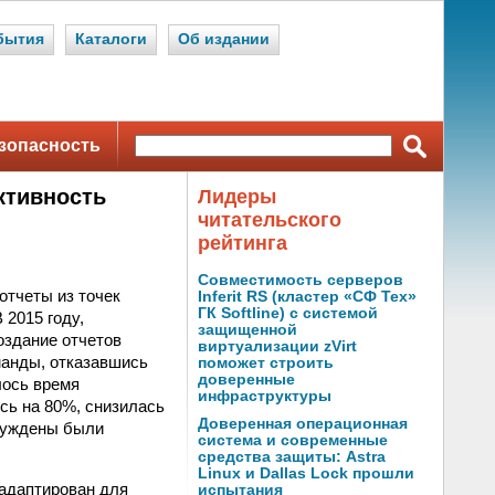
бытия
Каталоги
Об издании
зопасность
ктивность
Лидеры
читательского
рейтинга
Совместимость серверов
отчеты из точек
Inferit RS (кластер «СФ Тех»
ГК Softline) с системой
 2015 году,
защищенной
оздание отчетов
виртуализации zVirt
манды, отказавшись
поможет строить
доверенные
лось время
инфраструктуры
сь на 80%, снизилась
Доверенная операционная
ынуждены были
система и современные
средства защиты: Astra
Linux и Dallas Lock прошли
адаптирован для
испытания