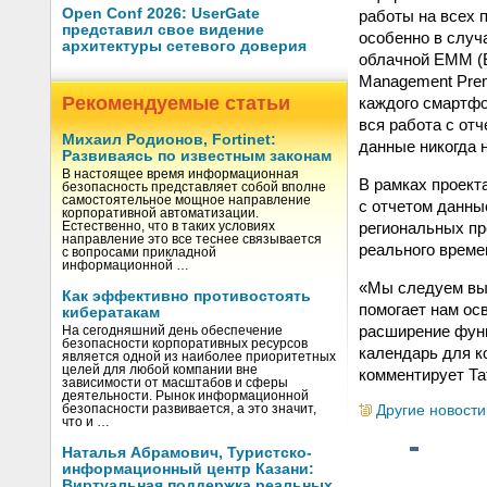
Open Conf 2026: UserGate
работы на всех
представил свое видение
особенно в случ
архитектуры сетевого доверия
облачной EMM (E
Management Prem
Рекомендуемые статьи
каждого смартфо
вся работа с от
Михаил Родионов, Fortinet:
данные никогда 
Развиваясь по известным законам
В настоящее время информационная
В рамках проект
безопасность представляет собой вполне
самостоятельное мощное направление
с отчетом данны
корпоративной автоматизации.
региональных пр
Естественно, что в таких условиях
направление это все теснее связывается
реального време
с вопросами прикладной
информационной …
«Мы следуем выз
Как эффективно противостоять
помогает нам ос
кибератакам
расширение функ
На сегодняшний день обеспечение
безопасности корпоративных ресурсов
календарь для к
является одной из наиболее приоритетных
целей для любой компании вне
комментирует Тат
зависимости от масштабов и сферы
деятельности. Рынок информационной
Другие новости
безопасности развивается, а это значит,
что и …
Наталья Абрамович, Туристско-
информационный центр Казани:
Виртуальная поддержка реальных