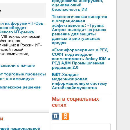
предложила инструмент,
оценивающий
безопасность ИИ
и
Технологическая синергия
и операционная
ля на форуме «IT-Ось
эффективность: «Группа
изнес обсудит
Астра» выводит на рынок
йского ИТ-рынка
решение для защиты
VIII технологический
данных в виртуальных
/за техно»,
средах
пнейших в России ИТ-
льной темой
«Газинформсервис» и РЕД
экономических,
СОФТ подтвердили
совместимость Ankey IDM и
РЕД АДМ Промышленная
бъявили о начале
редакция 2.0
ет торговые процессы
БФТ-Холдинг
я» оптимизирует
модернизировал
информационную систему
омплексное решение
Алтайкрайимущества
Мы в социальных
сетях
жи
ущей национальной