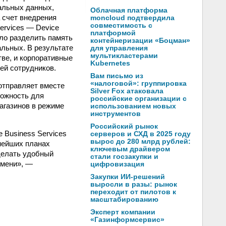
альных данных,
Облачная платформа
 счет внедрения
moncloud подтвердила
совместимость с
ervices — Device
платформой
ло разделить память
контейнеризации «Боцман»
льных. В результате
для управления
мультикластерами
ве, и корпоративные
Kubernetes
ей сотрудников.
Вам письмо из
«налоговой»: группировка
отправляет вместе
Silver Fox атаковала
можность для
российские организации с
агазинов в режиме
использованием новых
инструментов
Российский рынок
 Business Services
серверов и СХД в 2025 году
вырос до 280 млрд рублей:
нейших планах
ключевым драйвером
делать удобный
стали госзакупки и
емени», —
цифровизация
Закупки ИИ-решений
выросли в разы: рынок
переходит от пилотов к
масштабированию
Эксперт компании
«Газинформсервис»