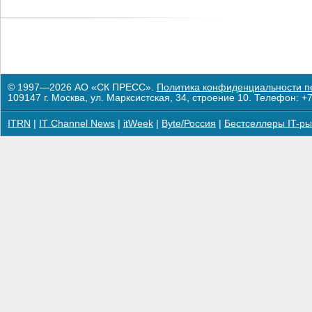
© 1997—2026 АО «СК ПРЕСС».
Политика конфиденциальности п
109147 г. Москва, ул. Марксистская, 34, строение 10. Телефон: +7
ITRN
|
IT Channel News
|
itWeek
|
Byte/Россия
|
Бестселлеры IT-ры