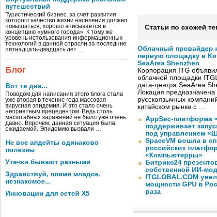
путешествий
Туристический бизнес, за счет развития
которого качество жизни населения должно
повышаться, хорошо вписывается в
Статьи по схожей те
концепцию «умного города». К тому же
уровень использования информационных
технологий в данной отрасли за последние
Облачный провайдер к
пятнадцать-двадцать лет …
первую площадку в Кит
SeaArea Shenzhen
Блог
Корпорация ITG объявил
облачной площадки ITG
дата-центра SeaArea Sh
Вот те два...
Локация предназначена 
Поводом для написания этого блога стала
русскоязычных компаний
уже вторая в течение года массовая
вирусная эпидемия. И это стало очень
китайском рынке с …
неприятным прецедентом. Ведь столь
масштабных заражений не было уже очень
AppSec-платформа 
давно. Впрочем, данная ситуация была
поддерживает запуск
ожидаемой. Эпидемию вызвали …
под управлением «
SpaceVM вошла в сп
Не все апдейты одинаково
российских платфор
полезны
«Компьютерры»
Утечки бывают разными
Битрикс24 презенто
собственной ИИ-мод
Здравствуй, племя младое,
ITGLOBAL.COM увел
незнакомое...
мощности GPU в Росс
раза
Инновации для сетей X5