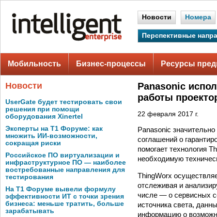
Новости
Номера
Перспективные напр
Мобильность
Бизнес-процессы
Ресурсы пред
Новости
Panasonic испо
работы проекто
UserGate будет тестировать свои
решения при помощи
22 февраля 2017 г.
оборудования Xinertel
Эксперты на Т1 Форуме: как
Panasonic значительно
множить ИИ-возможности,
соглашений о гарантиро
сокращая риски
помогает технология T
Российское ПО виртуализации и
необходимую техничес
инфраструктурное ПО — наиболее
востребованные направления для
ThingWorx осуществляе
тестирования
отслеживая и анализир
На Т1 Форуме вывели формулу
числе — о сервисных с
эффективности ИТ с точки зрения
бизнеса: меньше тратить, больше
источника света, данн
зарабатывать
информацию о возможны