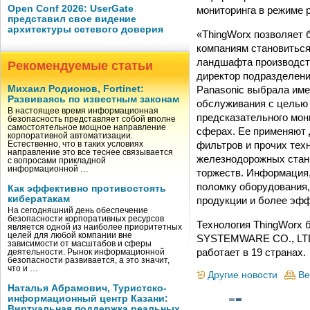
Open Conf 2026: UserGate
мониторинга в режиме р
представил свое видение
архитектуры сетевого доверия
«ThingWorx позволяет б
компаниям становиться
ландшафта производств
Рекомендуемые статьи
директор подразделени
Panasonic выбрала име
Михаил Родионов, Fortinet:
Развиваясь по известным законам
обслуживания с целью 
В настоящее время информационная
предсказательного мон
безопасность представляет собой вполне
самостоятельное мощное направление
сферах. Ее применяют 
корпоративной автоматизации.
фильтров и прочих тех
Естественно, что в таких условиях
направление это все теснее связывается
железнодорожных стан
с вопросами прикладной
информационной …
торжеств. Информация,
поломку оборудования,
Как эффективно противостоять
кибератакам
продукции и более эфф
На сегодняшний день обеспечение
безопасности корпоративных ресурсов
Технология ThingWorx 
является одной из наиболее приоритетных
целей для любой компании вне
SYSTEMWARE CO., LTD. 
зависимости от масштабов и сферы
работает в 19 странах.
деятельности. Рынок информационной
безопасности развивается, а это значит,
что и …
Другие новости
Ве
Наталья Абрамович, Туристско-
информационный центр Казани:
Виртуальная поддержка реальных