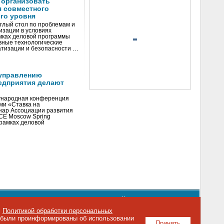
 организовать
я совместного
го уровня
глый стол по проблемам и
зации в условиях
мках деловой программы
вные технологические
тизации и безопасности …
управлению
едприятия делают
ународная конференция
ми «Ставка на
инар Ассоциации развития
CE Moscow Spring
рамках деловой
орядке использования материалов сайта
emag.ru
..
с
Политикой обработки персональных
о были проинформированы об использовании
Принять