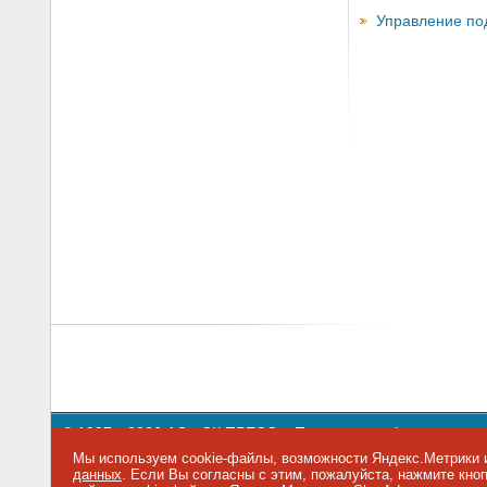
Управление по
© 1997—2026 АО «СК ПРЕСС».
Политика конфиденциальн
109147 г. Москва, ул. Марксистская, 34, строение 10. Теле
Мы используем cookie-файлы, возможности Яндекс.Метрики и
данных
. Если Вы согласны с этим, пожалуйста, нажмите кн