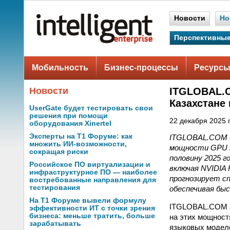
Новости
Но
Перспективные
Мобильность
Бизнес-процессы
Ресурсы
Новости
ITGLOBAL.C
Казахстане 
UserGate будет тестировать свои
решения при помощи
22 декабря 2025 г
оборудования Xinertel
Эксперты на Т1 Форуме: как
ITGLOBAL.COM (
множить ИИ-возможности,
мощности GPU на
сокращая риски
половину 2025 г
Российское ПО виртуализации и
включая NVIDIA R
инфраструктурное ПО — наиболее
прогнозирует с
востребованные направления для
тестирования
обеспечивая бы
На Т1 Форуме вывели формулу
ITGLOBAL.COM а
эффективности ИТ с точки зрения
бизнеса: меньше тратить, больше
на этих мощност
зарабатывать
языковых моделе