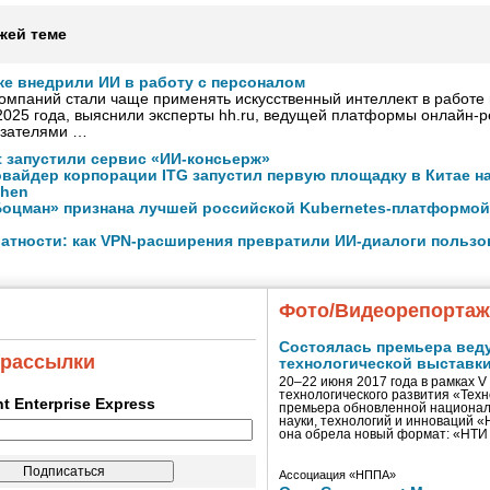
жей теме
же внедрили ИИ в работу с персоналом
омпаний стали чаще применять искусственный интеллект в работе 
2025 года, выяснили эксперты hh.ru, ведущей платформы онлайн-ре
азателями …
ft запустили сервис «ИИ-консьерж»
вайдер корпорации ITG запустил первую площадку в Китае на
zhen
оцман» признана лучшей российской Kubernetes-платформой
атности: как VPN-расширения превратили ИИ-диалоги пользо
Фото/Видеорепорта
Состоялась премьера вед
 рассылки
технологической выставк
20–22 июня 2017 года в рамках 
технологического развития «Тех
ent Enterprise Express
премьера обновленной национал
науки, технологий и инноваций 
она обрела новый формат: «НТ
Ассоциация «НППА»