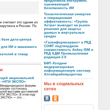
предложила инструмент,
оценивающий
безопасность ИИ
Технологическая синергия
и операционная
эффективность: «Группа
и считают это одним из
Астра» выводит на рынок
крутинга в России. По
решение для защиты
данных в виртуальных
средах
 базе дата-центра
«Газинформсервис» и РЕД
СОФТ подтвердили
 для ИИ и машинного
совместимость Ankey IDM и
РЕД АДМ Промышленная
вателей в товар
редакция 2.0
БФТ-Холдинг
модернизировал
жи
информационную систему
Алтайкрайимущества
ущей национальной
и «НТИ ЭКСПО»
Мы в социальных
V Международного форума
сетях
нопром» состоялась
ьной выставки достижений
«НТИ ЭКСПО». В этом году
И ЭКСПО» — это …