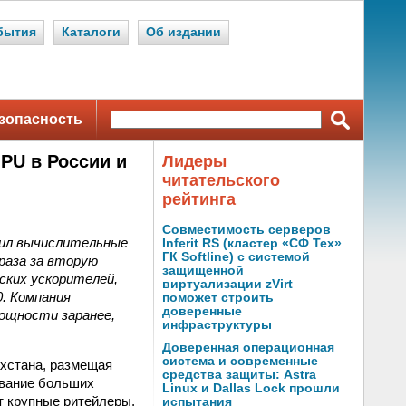
бытия
Каталоги
Об издании
зопасность
U в России и
Лидеры
читательского
рейтинга
Совместимость серверов
тил вычислительные
Inferit RS (кластер «СФ Тех»
ГК Softline) с системой
раза за вторую
защищенной
ских ускорителей,
виртуализации zVirt
0. Компания
поможет строить
доверенные
ощности заранее,
инфраструктуры
Доверенная операционная
система и современные
хстана, размещая
средства защиты: Astra
ывание больших
Linux и Dallas Lock прошли
т крупные ритейлеры,
испытания