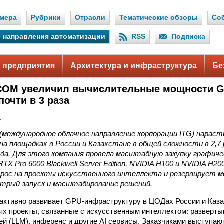
мера
Рубрики
Отрасли
Тематические обзоры
Со
 направления автоматизации
RSS
Подписка
 предприятия
Архитектура и инфраструктура
Бе
OM увеличил вычислительные мощности GP
почти в 3 раза
.
международное облачное направление корпорации ITG) нарас
 площадках в России и Казахстане в общей сложности в 2,7 
ода. Для этого компания провела масштабную закупку графиче
TX Pro 6000 Blackwell Server Edition, NVIDIA H100 и NVIDIA H20
прос на проекты искусственного интеллекта и резервирует м
стрый запуск и масштабирование решений.
ктивно развивает GPU-инфраструктуру в ЦОДах России и Каза
ях проекты, связанные с искусственным интеллектом: разверт
й (LLM), инференс и другие AI сервисы. Заказчиками выступаю