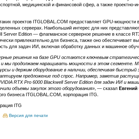
нспортной, медицинской и финансовой сфер, а также проектно-
 таких проектов ITGLOBAL.COM предоставляет GPU-мощности в
ыделенных серверах. Наибольший интерес для них представляю
ll Server Edition — флагманское серверное решение в классе RT
чески привлекательно для бизнеса, также оно обеспечивает в
сть для задач ИИ, включая обработку данных и машинное обуч
ные решения на базе GPU остаются ключевым стратегическ
и мы продолжаем наращивать мощности в этом сегменте. М
урсы и держим оборудование в наличии, обеспечивая быстрый 
даптируем предложение под спрос. Например, заметив растущ
IDIA RTX Pro 6000 Blackwell Server Edition для задач ИИ и маш
чили объемы закупок этого оборудования»
, — сказал
Евгений
ого бизнеса ITGLOBAL.COM, корпорация ITG.
рация ITG
Версия для печати