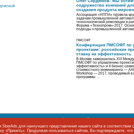
Олег Сердюков: Мы хотим
содружество компаний дл
дпиской
создания продукта мирово
Ассоциация «НППА» провела кру
задачам промышленной автомати
технологической революции в ра
Форума «Технопром»-2017. Осно
подходы к промышленной автома
ПМСОФТ
Конференция ПМСОФТ по 
проектами: российские пр
ставку на эффективность
В Москве завершилась XVI Межд
ПМСОФТ по управлению проекта
эффективность» и II бизнес-сем
стоимостного инжиниринга — AA
Workshop — 2017, проводимый в 
программы …
ости персональных данных
,
информация об авторских правах и п
фон: +7 495 974-22-60. Факс: +7 495 974-22-63. E-mail:
siteeditor@i
 SberAds для наилучшего представления нашего сайта в соответствии 
опку «Принять». Продолжая пользоваться сайтом, Вы подтверждаете, чт