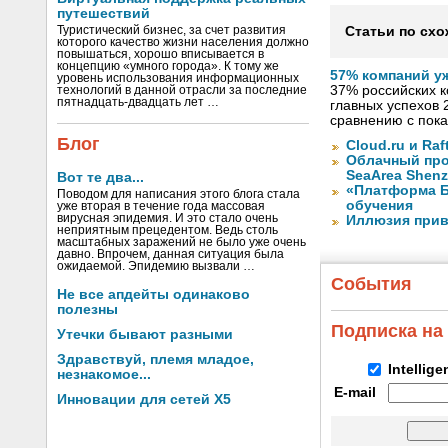
путешествий
Туристический бизнес, за счет развития
Статьи по схо
которого качество жизни населения должно
повышаться, хорошо вписывается в
концепцию «умного города». К тому же
57% компаний у
уровень использования информационных
37% российских к
технологий в данной отрасли за последние
пятнадцать-двадцать лет …
главных успехов 
сравнению с пок
Блог
Cloud.ru и Ra
Облачный про
SeaArea Shen
Вот те два...
«Платформа Б
Поводом для написания этого блога стала
обучения
уже вторая в течение года массовая
вирусная эпидемия. И это стало очень
Иллюзия прив
неприятным прецедентом. Ведь столь
масштабных заражений не было уже очень
давно. Впрочем, данная ситуация была
ожидаемой. Эпидемию вызвали …
События
Не все апдейты одинаково
полезны
Подписка на
Утечки бывают разными
Здравствуй, племя младое,
Intellig
незнакомое...
E-mail
Инновации для сетей X5