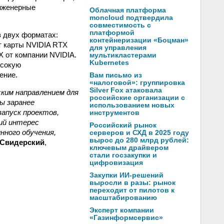
инженерные
Облачная платформа
moncloud подтвердила
совместимость с
платформой
 двух форматах:
контейнеризации «Боцман»
т карты NVIDIA RTX
для управления
X от компании NVIDIA.
мультикластерами
Kubernetes
ысокую
ение.
Вам письмо из
«налоговой»: группировка
Silver Fox атаковала
им направлением для
российские организации с
ы заранее
использованием новых
запуск проектов,
инструментов
ий интерес
Российский рынок
инного обучения,
серверов и СХД в 2025 году
вырос до 280 млрд рублей:
 Свидерский
,
ключевым драйвером
стали госзакупки и
цифровизация
Закупки ИИ-решений
выросли в разы: рынок
переходит от пилотов к
масштабированию
Эксперт компании
«Газинформсервис»