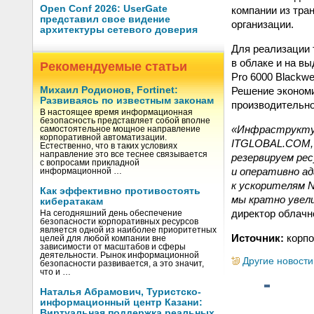
Open Conf 2026: UserGate
компании из тра
представил свое видение
организации.
архитектуры сетевого доверия
Для реализации
в облаке и на в
Рекомендуемые статьи
Pro 6000 Blackwe
Решение экономи
Михаил Родионов, Fortinet:
Развиваясь по известным законам
производительно
В настоящее время информационная
безопасность представляет собой вполне
«Инфраструктур
самостоятельное мощное направление
корпоративной автоматизации.
ITGLOBAL.COM, 
Естественно, что в таких условиях
направление это все теснее связывается
резервируем рес
с вопросами прикладной
и оперативно а
информационной …
к ускорителям NV
Как эффективно противостоять
мы кратно увели
кибератакам
директор облачн
На сегодняшний день обеспечение
безопасности корпоративных ресурсов
является одной из наиболее приоритетных
Источник:
корпо
целей для любой компании вне
зависимости от масштабов и сферы
деятельности. Рынок информационной
Другие новости
безопасности развивается, а это значит,
что и …
Наталья Абрамович, Туристско-
информационный центр Казани:
Виртуальная поддержка реальных