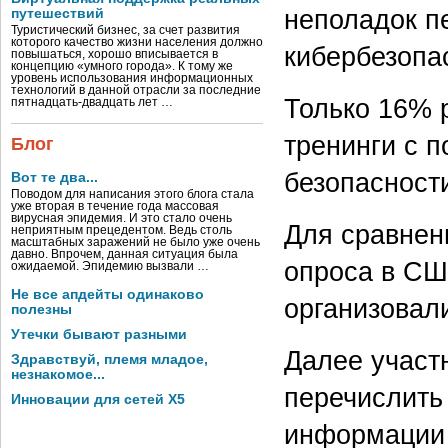
неполадок п
путешествий
Туристический бизнес, за счет развития
которого качество жизни населения должно
кибербезопас
повышаться, хорошо вписывается в
концепцию «умного города». К тому же
уровень использования информационных
технологий в данной отрасли за последние
Только 16% 
пятнадцать-двадцать лет …
тренинги с 
Блог
безопасности
Вот те два...
Поводом для написания этого блога стала
уже вторая в течение года массовая
вирусная эпидемия. И это стало очень
Для сравнен
неприятным прецедентом. Ведь столь
масштабных заражений не было уже очень
давно. Впрочем, данная ситуация была
опроса в СШ
ожидаемой. Эпидемию вызвали …
Не все апдейты одинаково
организовал
полезны
Утечки бывают разными
Далее участ
Здравствуй, племя младое,
незнакомое...
перечислить
Инновации для сетей X5
информации 