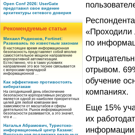
пользователе
Open Conf 2026: UserGate
представил свое видение
архитектуры сетевого доверия
Респондента
Рекомендуемые статьи
«Проходили 
Михаил Родионов, Fortinet:
по информац
Развиваясь по известным законам
В настоящее время информационная
безопасность представляет собой вполне
Отрицательн
самостоятельное мощное направление
корпоративной автоматизации.
Естественно, что в таких условиях
направление это все теснее связывается
отрывом. 69
с вопросами прикладной
информационной …
обучение ос
Как эффективно противостоять
кибератакам
компаниях.
На сегодняшний день обеспечение
безопасности корпоративных ресурсов
является одной из наиболее приоритетных
целей для любой компании вне
Еще 15% уча
зависимости от масштабов и сферы
деятельности. Рынок информационной
безопасности развивается, а это значит,
их работода
что и …
Наталья Абрамович, Туристско-
информации.
информационный центр Казани:
Виртуальная поддержка реальных