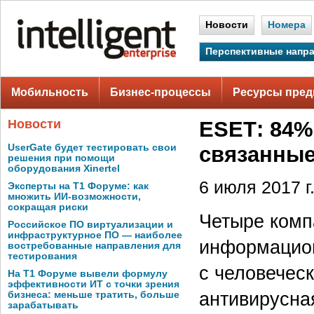
Новости
Номера
Перспективные напр
Мобильность
Бизнес-процессы
Ресурсы пред
Новости
ESEТ: 84%
UserGate будет тестировать свои
связанные
решения при помощи
оборудования Xinertel
6 июля 2017 г
Эксперты на Т1 Форуме: как
множить ИИ-возможности,
сокращая риски
Четыре комп
Российское ПО виртуализации и
инфраструктурное ПО — наиболее
информацион
востребованные направления для
тестирования
с человечес
На Т1 Форуме вывели формулу
эффективности ИТ с точки зрения
антивирусна
бизнеса: меньше тратить, больше
зарабатывать