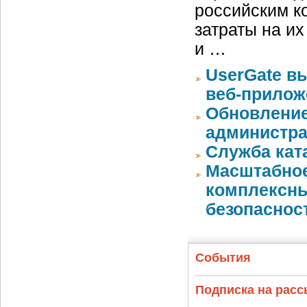
российским к
затраты на и
и …
UserGate в
веб-прилож
Обновление
администра
Служба кат
Масштабное
комплексны
безопаснос
События
Подписка на рас