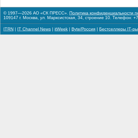
© 1997—2026 АО «СК ПРЕСС».
Политика конфиденциальности п
109147 г. Москва, ул. Марксистская, 34, строение 10. Телефон: +7
ITRN
|
IT Channel News
|
itWeek
|
Byte/Россия
|
Бестселлеры IT-ры