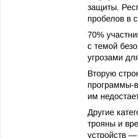
защиты. Рес
пробелов в с
70% участни
с темой безо
угрозами для
Вторую стро
программы-в
им недостае
Другие кате
трояны и вр
устройств —