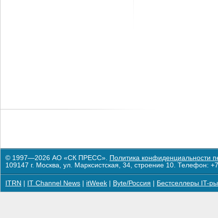
© 1997—2026 АО «СК ПРЕСС».
Политика конфиденциальности п
109147 г. Москва, ул. Марксистская, 34, строение 10. Телефон: +7
ITRN
|
IT Channel News
|
itWeek
|
Byte/Россия
|
Бестселлеры IT-ры