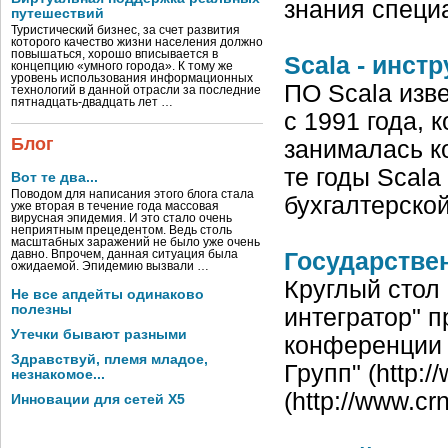
знания специ
путешествий
Туристический бизнес, за счет развития
которого качество жизни населения должно
повышаться, хорошо вписывается в
Scala - инс
концепцию «умного города». К тому же
уровень использования информационных
ПО Scala изв
технологий в данной отрасли за последние
пятнадцать-двадцать лет …
с 1991 года, 
Блог
занималась ко
те годы Scala
Вот те два...
Поводом для написания этого блога стала
бухгалтерско
уже вторая в течение года массовая
вирусная эпидемия. И это стало очень
неприятным прецедентом. Ведь столь
масштабных заражений не было уже очень
давно. Впрочем, данная ситуация была
Государстве
ожидаемой. Эпидемию вызвали …
Круглый стол
Не все апдейты одинаково
полезны
интегратор" п
Утечки бывают разными
конференции 
Здравствуй, племя младое,
Групп" (http:
незнакомое...
(http://www.cr
Инновации для сетей X5