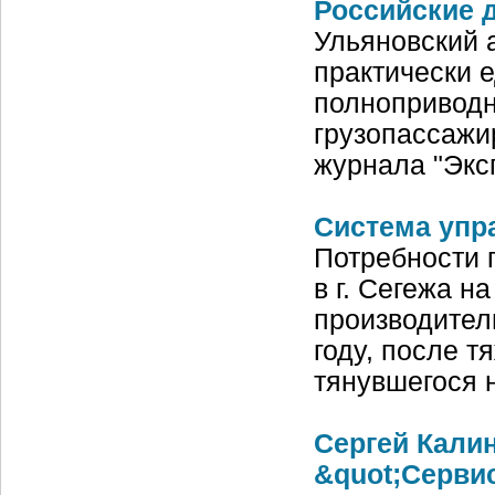
Российские 
Ульяновский 
практически 
полноприводн
грузопассажи
журнала "Экс
Система упр
Потребности 
в г. Сегежа н
производител
году, после т
тянувшегося 
Сергей Калин
&quot;Сервис