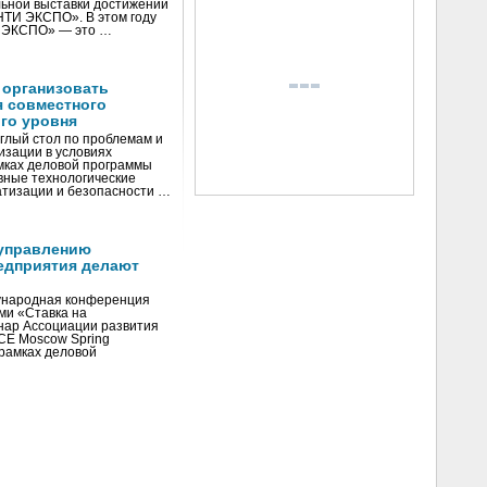
ьной выставки достижений
«НТИ ЭКСПО». В этом году
И ЭКСПО» — это …
 организовать
я совместного
го уровня
глый стол по проблемам и
зации в условиях
мках деловой программы
вные технологические
тизации и безопасности …
управлению
едприятия делают
ународная конференция
ми «Ставка на
инар Ассоциации развития
CE Moscow Spring
рамках деловой