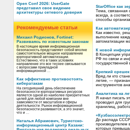
Open Conf 2026: UserGate
StarOffice как 
представил свое видение
Тема, связанная 
архитектуры сетевого доверия
всегда, а соотве
способы организа
Рекомендуемые статьи
Как автоматизи
Как известно, ре
выполнение каждо
Михаил Родионов, Fortinet:
автоматизации м
Развиваясь по известным законам
В настоящее время информационная
К новой информ
безопасность представляет собой вполне
самостоятельное мощное направление
В Концепции упр
корпоративной автоматизации.
РФ по связи и ин
Естественно, что в таких условиях
государственной 
направление это все теснее связывается
с вопросами прикладной
информационной …
Крепкий орешек 
Вряд ли кто стане
Как эффективно противостоять
летие, — признанн
кибератакам
инструментов ан
На сегодняшний день обеспечение
безопасности корпоративных ресурсов
Аналитика на ле
является одной из наиболее приоритетных
Я начал писать э
целей для любой компании вне
проводил для гр
зависимости от масштабов и сферы
деятельности. Рынок информационной
хранилищ, работ
безопасности развивается, а это значит,
что и …
«Кузбассэлектр
До распада СССР
Наталья Абрамович, Туристско-
производителем 
информационный центр Казани:
которых превышал
Виртуальная поддержка реальных