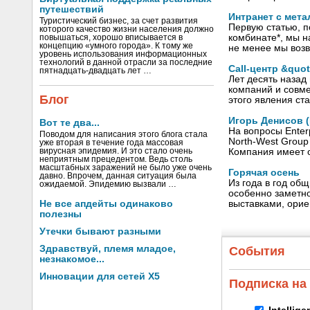
путешествий
Интранет с мет
Туристический бизнес, за счет развития
Первую статью, 
которого качество жизни населения должно
комбинате*, мы н
повышаться, хорошо вписывается в
концепцию «умного города». К тому же
не менее мы возв
уровень использования информационных
технологий в данной отрасли за последние
Call-центр &quo
пятнадцать-двадцать лет …
Лет десять назад
компаний и совме
Блог
этого явления ст
Игорь Денисов (
Вот те два...
На вопросы Enter
Поводом для написания этого блога стала
North-West Group 
уже вторая в течение года массовая
вирусная эпидемия. И это стало очень
Компания имеет 
неприятным прецедентом. Ведь столь
масштабных заражений не было уже очень
Горячая осень
давно. Впрочем, данная ситуация была
Из года в год об
ожидаемой. Эпидемию вызвали …
особенно заметно
Не все апдейты одинаково
выставками, орие
полезны
Утечки бывают разными
Здравствуй, племя младое,
События
незнакомое...
Инновации для сетей X5
Подписка на