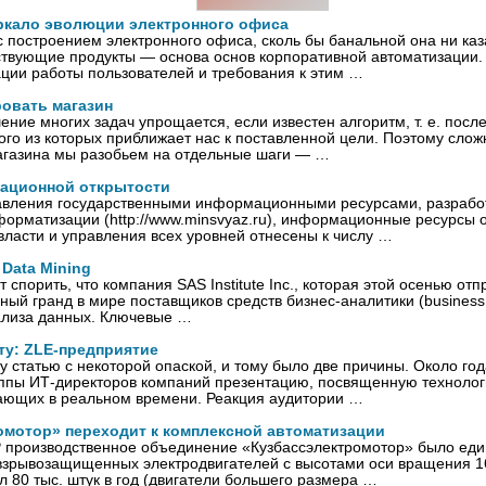
зеркало эволюции электронного офиса
с построением электронного офиса, сколь бы банальной она ни каз
тствующие продукты — основа основ корпоративной автоматизации. 
ции работы пользователей и требования к этим …
ровать магазин
шение многих задач упрощается, если известен алгоритм, т. е. посл
го из которых приближает нас к поставленной цели. Поэтому слож
агазина мы разобьем на отдельные шаги — …
ационной открытости
авления государственными информационными ресурсами, разрабо
форматизации (http://www.minsvyaz.ru), информационные ресурсы 
власти и управления всех уровней отнесены к числу …
Data Mining
т спорить, что компания SAS Institute Inc., которая этой осенью от
ый гранд в мире поставщиков средств бизнес-аналитики (business in
ализа данных. Ключевые …
ту: ZLE-предприятие
ту статью с некоторой опаской, и тому было две причины. Около год
уппы ИТ-директоров компаний презентацию, посвященную технол
ающих в реальном времени. Реакция аудитории …
омотор» переходит к комплексной автоматизации
 производственное объединение «Кузбассэлектромотор» было еди
взрывозащищенных электродвигателей с высотами оси вращения 
 80 тыс. штук в год (двигатели большего размера …