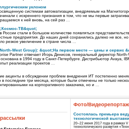
аллургическим уклоном
посвященную системам автоматизации, внедряемым на Магнитогор
ачинали с искреннего признания в том, что не мы первые затрагив
ращаемся к ней вновь, на сей раз …
t;Космос-ТВ&quot;
 в России стали в большом количестве появляться представительст
стные предприятия. До наших дней сохранились далеко не все, но
ало резкое увеличение в стране числа …
North-West Group): &quot;На первом месте — цены и сервис &
prise Partner отвечает Игорь Денисов, генеральный директор Nort
основана в 1994 году в Санкт-Петербурге. Дистрибьютор Avaya, IBM,
опыт реализации проектов …
щие акценты в обсуждении проблем внедрения ИТ постепенно меня
 в последние три месяца, которые были отмечены не только неск
нтированными на корпоративного заказчика, но и …
Фото/Видеорепорта
Состоялась премьера вед
 рассылки
технологической выставк
20–22 июня 2017 года в рамках 
технологического развития «Тех