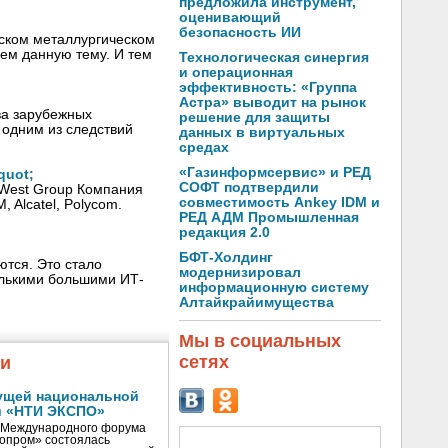
предложила инструмент,
оценивающий
безопасность ИИ
ском металлургическом
аем данную тему. И тем
Технологическая синергия
и операционная
эффективность: «Группа
Астра» выводит на рынок
ва зарубежных
решение для защиты
 одним из следствий
данных в виртуальных
средах
«Газинформсервис» и РЕД
quot;
СОФТ подтвердили
h-West Group Компания
совместимость Ankey IDM и
 Alcatel, Polycom.
РЕД АДМ Промышленная
редакция 2.0
БФТ-Холдинг
ются. Это стало
модернизировал
олькими большими ИТ-
информационную систему
Алтайкрайимущества
Мы в социальных
сетях
жи
ущей национальной
и «НТИ ЭКСПО»
V Международного форума
нопром» состоялась