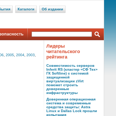
бытия
Каталоги
Об издании
зопасность
Лидеры
читательского
06
,
2005
,
2004
,
2003
,
рейтинга
Совместимость серверов
Inferit RS (кластер «СФ Тех»
ГК Softline) с системой
защищенной
виртуализации zVirt
поможет строить
доверенные
инфраструктуры
Доверенная операционная
система и современные
средства защиты: Astra
Linux и Dallas Lock прошли
испытания