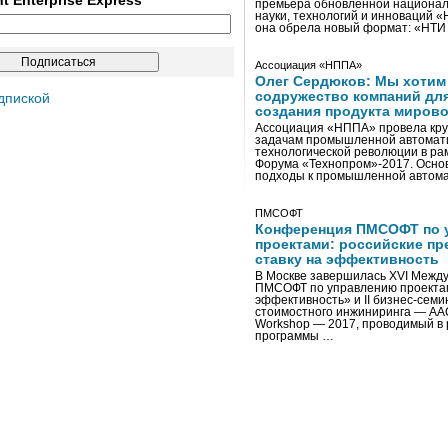
ent Enterprise Express
премьера обновленной национал
науки, технологий и инноваций 
она обрела новый формат: «НТ
Ассоциация «НППА»
Олег Сердюков: Мы хотим
содружество компаний дл
дпиской
создания продукта мирово
Ассоциация «НППА» провела кру
задачам промышленной автомати
технологической революции в ра
Форума «Технопром»-2017. Осно
подходы к промышленной автома
ПМСОФТ
Конференция ПМСОФТ по 
проектами: российские пр
ставку на эффективность
В Москве завершилась XVI Межд
ПМСОФТ по управлению проекта
эффективность» и II бизнес-сем
стоимостного инжиниринга — AA
Workshop — 2017, проводимый в 
программы …