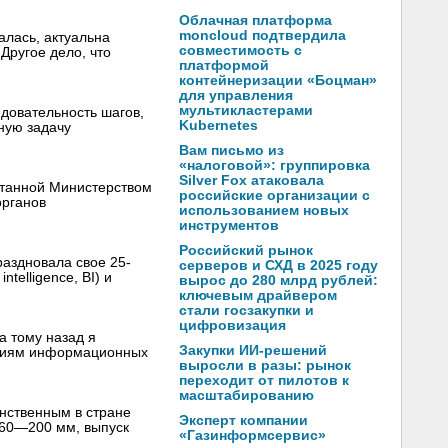
Облачная платформа
moncloud подтвердила
алась, актуальна
совместимость с
Другое дело, что
платформой
контейнеризации «Боцман»
для управления
мультикластерами
едовательность шагов,
Kubernetes
ную задачу
Вам письмо из
«налоговой»: группировка
Silver Fox атаковала
танной Министерством
российские организации с
органов
использованием новых
инструментов
Российский рынок
праздновала свое 25-
серверов и СХД в 2025 году
telligence, BI) и
вырос до 280 млрд рублей:
ключевым драйвером
стали госзакупки и
цифровизация
а тому назад я
Закупки ИИ-решений
огиям информационных
выросли в разы: рынок
переходит от пилотов к
масштабированию
нственным в стране
Эксперт компании
160—200 мм, выпуск
«Газинформсервис»