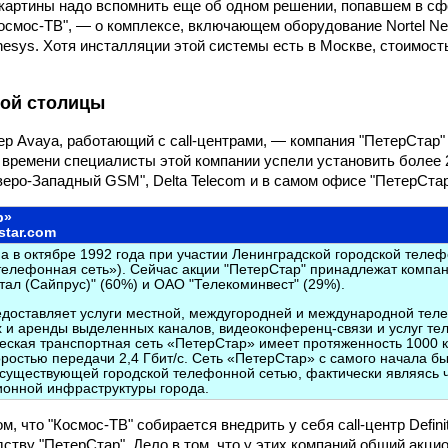
картины надо вспомнить еще об одном решении, попавшем в сф
осмос-ТВ", — о комплексе, включающем оборудование Nortel Ne
esys. Хотя инсталляции этой системы есть в Москве, стоимос
ой столицы
р Avaya, работающий с call-центрами, — компания "ПетерСтар" 
времени специалисты этой компании успели установить более 2
веро-Западный GSM", Delta Telecom и в самом офисе "ПетерСтар
р»
star.com
а в октябре 1992 года при участии Ленинградской городской теле
телефонная сеть»). Сейчас акции "ПетерСтар" принадлежат компа
тал (Сайпрус)" (60%) и ОАО "Телекоминвест" (29%).
доставляет услуги местной, междугородней и международной теле
 и аренды выделенных каналов, видеоконференц-связи и услуг тел
еская транспортная сеть «ПетерСтар» имеет протяженность 1000 км
оростью передачи 2,4 Гбит/с. Сеть «ПетерСтар» с самого начала б
 существующей городской телефонной сетью, фактически являясь 
онной инфраструктуры города.
, что "Космос-ТВ" собирается внедрить у себя call-центр Defini
дству "ПетерСтар". Дело в том, что у этих компаний общий акци