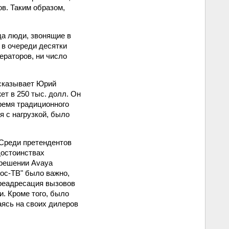
ов. Таким образом,
да люди, звонящие в
 в очереди десятки
ераторов, ни число
ссказывает Юрий
т в 250 тыс. долл. Он
время традиционного
я с нагрузкой, было
 Среди претендентов
 достоинствах
 решении Avaya
ос-ТВ" было важно,
ереадресация вызовов
и. Кроме того, было
аясь на своих дилеров