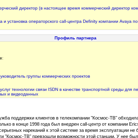
ерческий директор (в настоящее время коммерческий директор ком
а и установка операторского call-центра Definity компании Avaya 
Профиль партнера
е:
руководитель группы коммерческих проектов
слуг технологии связи ISDN в качестве транспортной среды для п
вых и видеоданных
ужба поддержки клиентов в телекомпании "Космос-ТВ" обходил
лько в конце 1998 года был внедрен call-центр от компании Eri
 серьезных нареканий к этой системе за время эксплуатации не 
ти "Космос-ТВ" превзошли возможности этой станции. У нее был