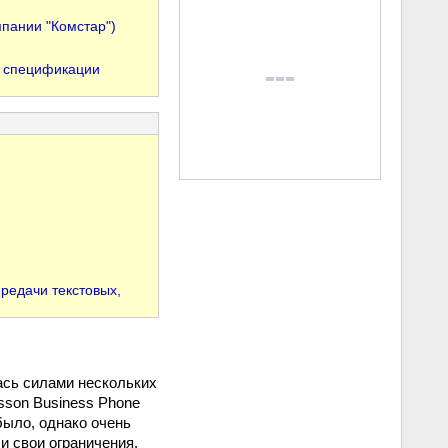
пании "Комстар")
по спецификации
ередачи текстовых,
ась силами нескольких
csson Business Phone
было, однако очень
и свои ограничения,