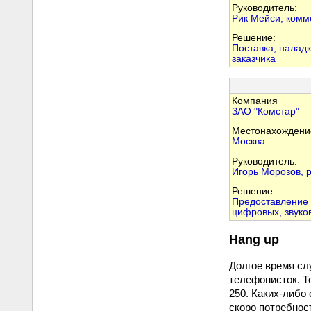
Руководитель:
Рик Мейси, комм
Решение:
Поставка, наладк
заказчика
Компания
ЗАО "Комстар"
Местонахождени
Москва
Руководитель:
Игорь Морозов, 
Решение:
Предоставление у
цифровых, звуко
Hang up
Долгое время сл
телефонисток. То
250. Каких-либо
скоро потребнос