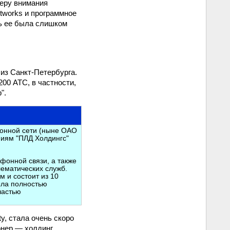
еру внимания
tworks и программное
ть ее была слишком
из Санкт-Петербурга.
00 АТС, в частности,
".
фонной сети (ныне ОАО
ниям "ПЛД Холдингс"
фонной связи, а также
ематических служб.
 и состоит из 10
ыла полностью
частью
ty, стала очень скоро
онер — холдинг