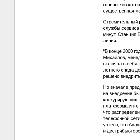
главные из кото
существенная мо
Стремительный р
службы сервиса 
минут. Станция E
линий.
“В конце 2000 г
Михайлов, менед
включал в себя 
летнего спада де
решено внедрить
Но вначале пред
на внедрение бы
конкурирующих п
платформа интег
что распределен
телефонной сети
учтено, что Avay
и дистрибьюторо