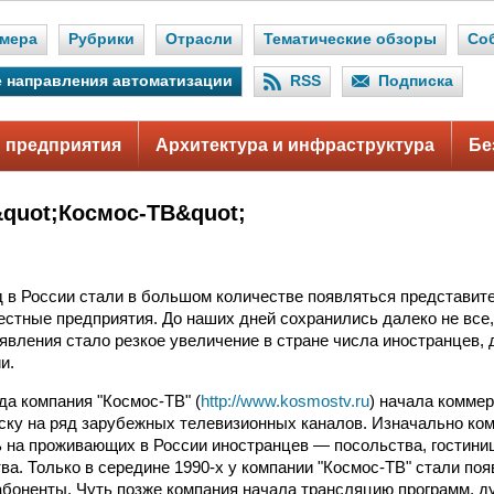
мера
Рубрики
Отрасли
Тематические обзоры
Со
 направления автоматизации
RSS
Подписка
 предприятия
Архитектура и инфраструктура
Бе
&quot;Космос-ТВ&quot;
д в России стали в большом количестве появляться представи
естные предприятия. До наших дней сохранились далеко не все,
 явления стало резкое увеличение в стране числа иностранцев,
и.
да компания "Космос-ТВ" (
http://www.kosmostv.ru
) начала комме
ску на ряд зарубежных телевизионных каналов. Изначально ко
 на проживающих в России иностранцев — посольства, гостини
ва. Только в середине 1990-х у компании "Космос-ТВ" стали по
боненты. Чуть позже компания начала трансляцию программ, д