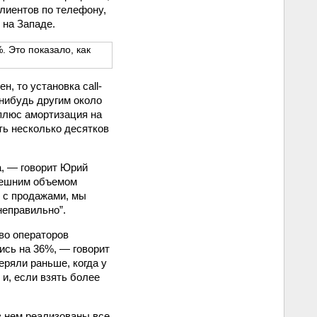
лиентов по телефону,
 на Западе.
 Это показало, как
, то установка call-
-нибудь другим около
 плюс амортизация на
ть несколько десятков
а, — говорит Юрий
нешним объемом
е с продажами, мы
неправильно”.
тво операторов
ись на 36%, — говорит
еряли раньше, когда у
и, если взять более
в нем реализованы все