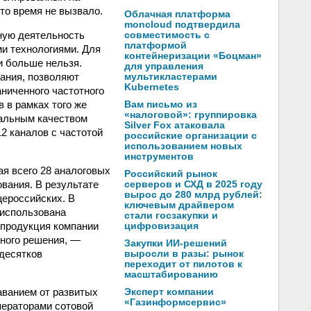
то время не вызвало.
Облачная платформа
moncloud подтвердила
вную деятельность
совместимость с
платформой
и технологиями. Для
контейнеризации «Боцман»
и больше нельзя.
для управления
ания, позволяют
мультикластерами
Kubernetes
аниченного частотного
 в рамках того же
Вам письмо из
«налоговой»: группировка
еальным качеством
Silver Fox атаковала
2 каналов с частотой
российские организации с
использованием новых
инструментов
ая всего 28 аналоговых
Российский рынок
вания. В результате
серверов и СХД в 2025 году
вырос до 280 млрд рублей:
щероссийских. В
ключевым драйвером
 использована
стали госзакупки и
 продукция компании
цифровизация
тного решения, —
Закупки ИИ-решений
 десятков
выросли в разы: рынок
переходит от пилотов к
масштабированию
аванием от развитых
Эксперт компании
«Газинформсервис»
ператорами сотовой