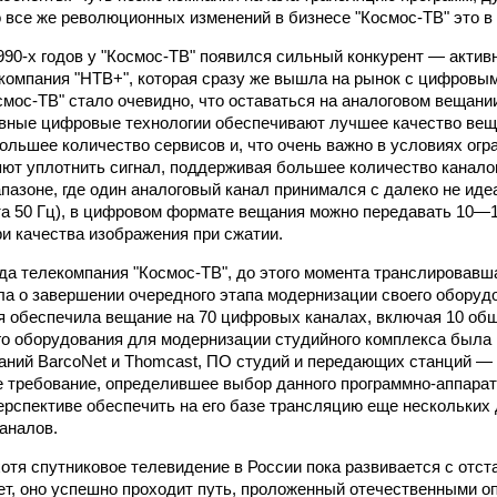
о все же революционных изменений в бизнесе "Космос-ТВ" это в 
990-х годов у "Космос-ТВ" появился сильный конкурент — акти
компания "НТВ+", которая сразу же вышла на рынок с цифровым
смос-ТВ" стало очевидно, что оставаться на аналоговом вещани
вные цифровые технологии обеспечивают лучшее качество вещ
ольшее количество сервисов и, что очень важно в условиях огр
яют уплотнить сигнал, поддерживая большее количество каналов
апазоне, где один аналоговый канал принимался с далеко не ид
та 50 Гц), в цифровом формате вещания можно передавать 10—1
ри качества изображения при сжатии.
ода телекомпания "Космос-ТВ", до этого момента транслировавш
ла о завершении очередного этапа модернизации своего оборудо
я обеспечила вещание на 70 цифровых каналах, включая 10 об
го оборудования для модернизации студийного комплекса была
аний BarcoNet и Thomcast, ПО студий и передающих станций —
ое требование, определившее выбор данного программно-аппара
ерспективе обеспечить на его базе трансляцию еще нескольких
аналов.
хотя спутниковое телевидение в России пока развивается с отст
ет, оно успешно проходит путь, проложенный отечественными о