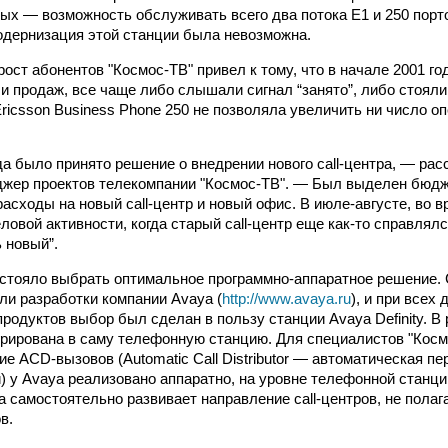
рых — возможность обслуживать всего два потока E1 и 250 порт
дернизация этой станции была невозможна.
ост абонентов "Космос-ТВ" привел к тому, что в начале 2001 го
и продаж, все чаще либо слышали сигнал “занято”, либо стояли
ricsson Business Phone 250 не позволяла увеличить ни число оп
ода было принято решение о внедрении нового call-центра, — ра
жер проектов телекомпании "Космос-ТВ". — Был выделен бюдже
расходы на новый call-центр и новый офис. В июле-августе, во 
ловой активности, когда старый call-центр еще как-то справлялс
 новый”.
стояло выбрать оптимальное программно-аппаратное решение.
ли разработки компании Avaya (
http://www.avaya.ru
), и при всех
родуктов выбор был сделан в пользу станции Avaya Definity. В
рирована в саму телефонную станцию. Для специалистов "Косм
ие ACD-вызовов (Automatic Call Distributor — автоматическая п
) у Avaya реализовано аппаратно, на уровне телефонной станци
a самостоятельно развивает направление call-центров, не полаг
в.