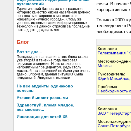
связи. В начале
путешествий
корпоративных к
Туристический бизнес, за счет развития
которого качество жизни населения должно
повышаться, хорошо вписывается в
Только в 2000 го
концепцию «умного города». К тому же
уровень использования информационных
телевидение в Р
технологий в данной отрасли за последние
пятнадцать-двадцать лет …
необходимость з
Блог
Компания
Вот те два...
Телекомпания "К
Поводом для написания этого блога стала
уже вторая в течение года массовая
Местонахождени
вирусная эпидемия. И это стало очень
Москва
неприятным прецедентом. Ведь столь
масштабных заражений не было уже очень
Руководитель:
давно. Впрочем, данная ситуация была
ожидаемой. Эпидемию вызвали …
Юрий Михайлов,
Не все апдейты одинаково
Проблема:
полезны
Необходимость о
Утечки бывают разными
Здравствуй, племя младое,
Компания
незнакомое...
ЗАО "ПетерСтар"
Инновации для сетей X5
Местонахождени
Санкт-Петербург