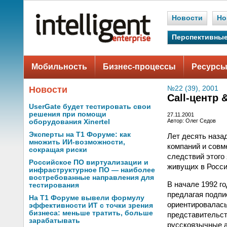
Новости
Но
Перспективные
Мобильность
Бизнес-процессы
Ресурсы
Новости
№22 (39), 2001
Call-центр 
UserGate будет тестировать свои
решения при помощи
27.11.2001
Автор: Олег Седов
оборудования Xinertel
Эксперты на Т1 Форуме: как
Лет десять наза
множить ИИ-возможности,
компаний и совм
сокращая риски
следствий этого
Российское ПО виртуализации и
живущих в Росси
инфраструктурное ПО — наиболее
востребованные направления для
В начале 1992 го
тестирования
предлагая подпи
На Т1 Форуме вывели формулу
ориентировалась
эффективности ИТ с точки зрения
бизнеса: меньше тратить, больше
представительст
зарабатывать
русскоязычные а