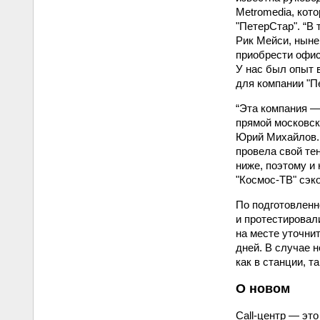
Metromedia, кот
"ПетерСтар". “В
Рик Мейси, ныне
приобрести офис
У нас был опыт 
для компании "П
“Эта компания —
прямой московск
Юрий Михайлов. 
провела свой те
ниже, поэтому и 
"Космос-ТВ" сэк
По подготовленн
и протестировал
на месте уточни
дней. В случае 
как в станции, т
О новом
Call-центр — эт