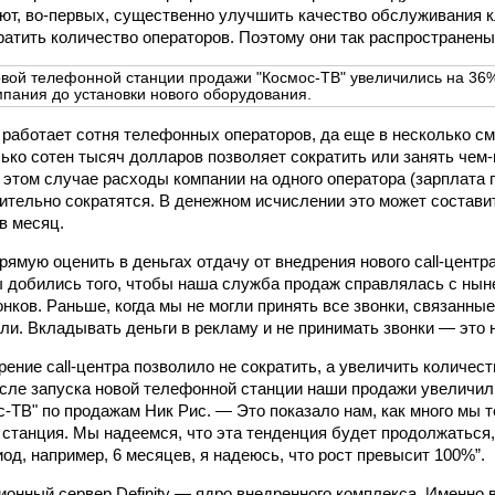
ют, во-первых, существенно улучшить качество обслуживания к
кратить количество операторов. Поэтому они так распространены
овой телефонной станции продажи "Космос-ТВ" увеличились на 36%.
мпания до установки нового оборудования.
работает сотня телефонных операторов, да еще в несколько смен
лько сотен тысяч долларов позволяет сократить или занять чем
В этом случае расходы компании на одного оператора (зарплата
ачительно сократятся. В денежном исчислении это может состави
в месяц.
рямую оценить в деньгах отдачу от внедрения нового call-центр
 добились того, чтобы наша служба продаж справлялась с ны
нков. Раньше, когда мы не могли принять все звонки, связанны
яли. Вкладывать деньги в рекламу и не принимать звонки — это 
рение call-центра позволило не сократить, а увеличить количес
осле запуска новой телефонной станции наши продажи увеличил
с-ТВ" по продажам Ник Рис. — Это показало нам, как много мы т
 станция. Мы надеемся, что эта тенденция будет продолжаться, 
од, например, 6 месяцев, я надеюсь, что рост превысит 100%”.
онный сервер Definity — ядро внедренного комплекса. Именно 