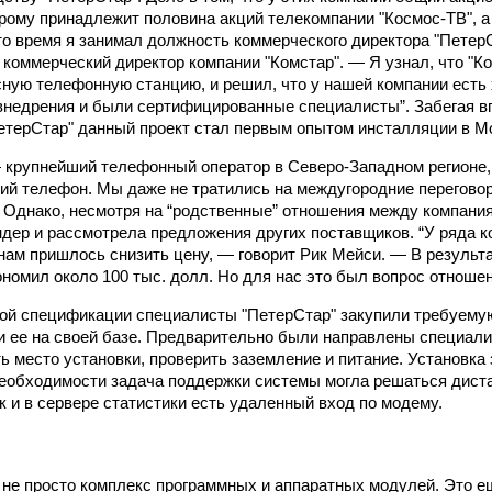
орому принадлежит половина акций телекомпании "Космос-ТВ", 
 то время я занимал должность коммерческого директора "Петер
 коммерческий директор компании "Комстар". — Я узнал, что "К
ную телефонную станцию, и решил, что у нашей компании есть
внедрения и были сертифицированные специалисты”. Забегая вп
етерСтар" данный проект стал первым опытом инсталляции в М
 крупнейший телефонный оператор в Северо-Западном регионе, 
ий телефон. Мы даже не тратились на междугородние перегово
Однако, несмотря на “родственные” отношения между компания
ндер и рассмотрела предложения других поставщиков. “У ряда 
нам пришлось снизить цену, — говорит Рик Мейси. — В результат
ономил около 100 тыс. долл. Но для нас это был вопрос отношен
ой спецификации специалисты "ПетерСтар" закупили требуемую
и ее на своей базе. Предварительно были направлены специали
ть место установки, проверить заземление и питание. Установка
необходимости задача поддержки системы могла решаться диста
ак и в сервере статистики есть удаленный вход по модему.
о не просто комплекс программных и аппаратных модулей. Это е