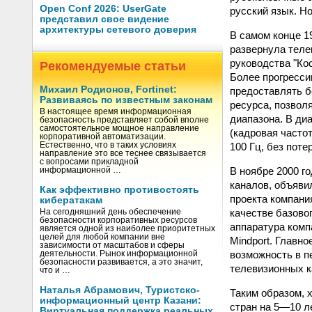
Open Conf 2026: UserGate
русский язык. Н
представил свое видение
архитектуры сетевого доверия
В самом конце 1
развернула теле
руководства "Ко
Рекомендуемые статьи
Более прогресси
Михаил Родионов, Fortinet:
предоставлять б
Развиваясь по известным законам
ресурса, позвол
В настоящее время информационная
диапазона. В ди
безопасность представляет собой вполне
самостоятельное мощное направление
(кадровая часто
корпоративной автоматизации.
100 Гц, без поте
Естественно, что в таких условиях
направление это все теснее связывается
с вопросами прикладной
В ноябре 2000 г
информационной …
каналов, объяви
Как эффективно противостоять
проекта компани
кибератакам
качестве базово
На сегодняшний день обеспечение
безопасности корпоративных ресурсов
аппаратура комп
является одной из наиболее приоритетных
целей для любой компании вне
Mindport. Главн
зависимости от масштабов и сферы
возможность в п
деятельности. Рынок информационной
безопасности развивается, а это значит,
телевизионных к
что и …
Наталья Абрамович, Туристско-
Таким образом, 
информационный центр Казани:
стран на 5—10 л
Виртуальная поддержка реальных