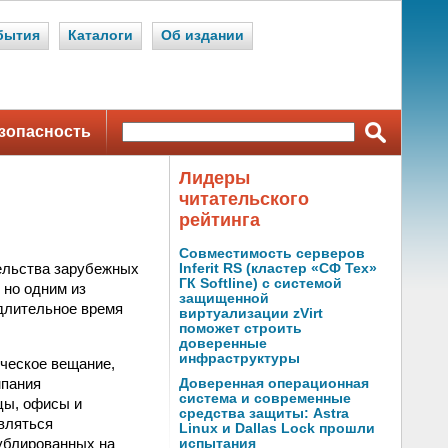
бытия
Каталоги
Об издании
зопасность
Лидеры
читательского
рейтинга
Совместимость серверов
тельства зарубежных
Inferit RS (кластер «СФ Тех»
ГК Softline) с системой
 но одним из
защищенной
 длительное время
виртуализации zVirt
поможет строить
доверенные
инфраструктуры
рческое вещание,
мпания
Доверенная операционная
система и современные
цы, офисы и
средства защиты: Astra
являться
Linux и Dallas Lock прошли
ублированных на
испытания