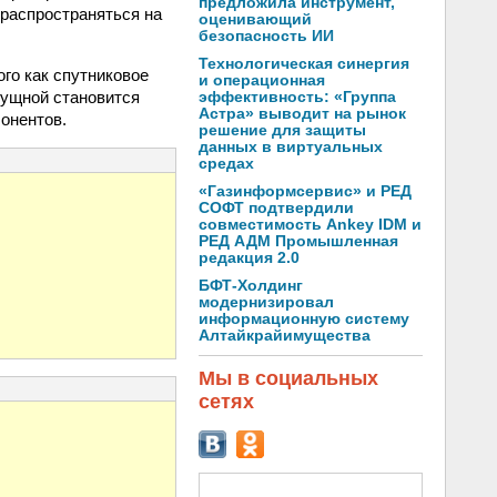
предложила инструмент,
 распространяться на
оценивающий
безопасность ИИ
Технологическая синергия
ого как спутниковое
и операционная
сущной становится
эффективность: «Группа
Астра» выводит на рынок
онентов.
решение для защиты
данных в виртуальных
средах
«Газинформсервис» и РЕД
СОФТ подтвердили
совместимость Ankey IDM и
РЕД АДМ Промышленная
редакция 2.0
БФТ-Холдинг
модернизировал
информационную систему
Алтайкрайимущества
Мы в социальных
сетях