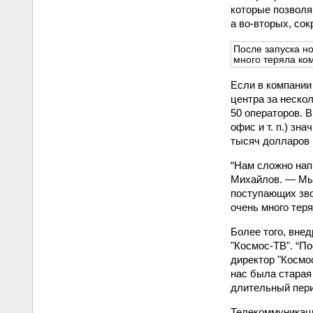
которые позволя
а во-вторых, со
После запуска н
много теряла ко
Если в компании 
центра за неско
50 операторов. 
офис и т. п.) зн
тысяч долларов 
“Нам сложно нап
Михайлов. — Мы
поступающих зво
очень много тер
Более того, внед
"Космос-ТВ". “П
директор "Космо
нас была старая
длительный пери
Телекоммуникаци