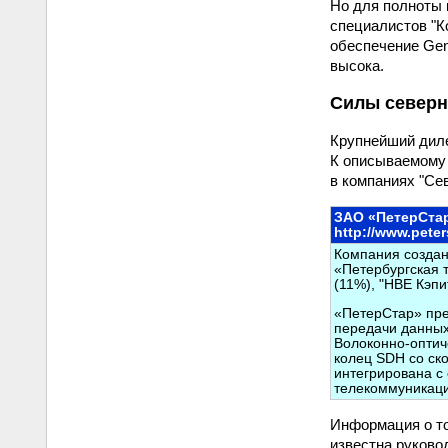
Но для полноты 
специалистов "К
обеспечение Gen
высока.
Силы северн
Крупнейший диле
К описываемому 
в компаниях "Се
ЗАО «ПетерСта
http://www.peter
Компания создан
«Петербургская 
(11%), "НВЕ Кэпи
«ПетерСтар» пре
передачи данных
Волоконно-оптич
колец SDH со ск
интегрирована с
телекоммуникаци
Информация о том
известна руково