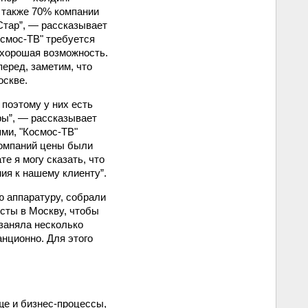
а также 70% компании
Стар”, — рассказывает
осмос-ТВ" требуется
 хорошая возможность.
еред, заметим, что
оскве.
поэтому у них есть
ры”, — рассказывает
ми, "Космос-ТВ"
компаний цены были
е я могу сказать, что
ия к нашему клиенту”.
 аппаратуру, собрали
сты в Москву, чтобы
 заняла несколько
нционно. Для этого
ще и бизнес-процессы,