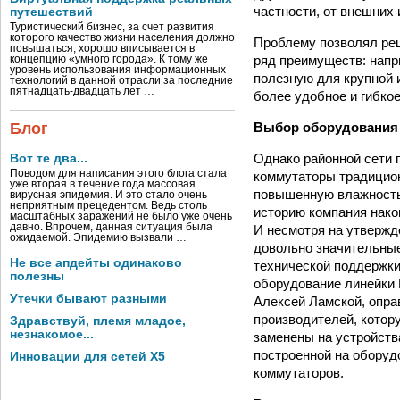
частности, от внешних
путешествий
Туристический бизнес, за счет развития
которого качество жизни населения должно
Проблему позволял ре
повышаться, хорошо вписывается в
ряд преимуществ: напр
концепцию «умного города». К тому же
уровень использования информационных
полезную для крупной 
технологий в данной отрасли за последние
пятнадцать-двадцать лет …
более удобное и гибко
Выбор оборудования
Блог
Однако районной сети 
Вот те два...
Поводом для написания этого блога стала
коммутаторы традицион
уже вторая в течение года массовая
повышенную влажность,
вирусная эпидемия. И это стало очень
неприятным прецедентом. Ведь столь
историю компания нако
масштабных заражений не было уже очень
давно. Впрочем, данная ситуация была
И несмотря на утвержде
ожидаемой. Эпидемию вызвали …
довольно значительные
Не все апдейты одинаково
технической поддержки
полезны
оборудование линейки 
Утечки бывают разными
Алексей Ламской, опра
производителей, котор
Здравствуй, племя младое,
незнакомое...
заменены на устройств
построенной на оборудо
Инновации для сетей X5
коммутаторов.