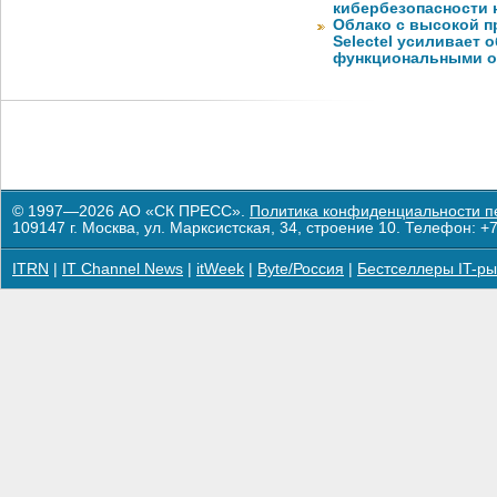
кибербезопасности 
Облако с высокой 
Selectel усиливает
функциональными 
© 1997—2026 АО «СК ПРЕСС».
Политика конфиденциальности п
109147 г. Москва, ул. Марксистская, 34, строение 10. Телефон: +7
ITRN
|
IT Channel News
|
itWeek
|
Byte/Россия
|
Бестселлеры IT-ры