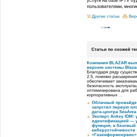
услуги на базе IPTV б
пользователями, многи
Другие статьи
Вер
Статьи по схожей те
Компания BLAZAR вып
версию системы Blazar
Благодаря ряду существ
2.5, помимо расширени
обеспечивает заказчик
безопасность эксплуата
оптимизирована для раб
корпоративных …
Облачный провайде
запустил первую пло
дата-центра SeaArea
Эксперт Ankey IDM:
идентификацией — у
функция, а базовый
киберустойчивости
«Газинформсервис»