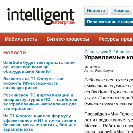
Новости
Номера
Перспективные напр
Мобильность
Бизнес-процессы
Ресурсы пред
Новости
Спецвыпуск 2, 16 апрел
Управляемые к
UserGate будет тестировать свои
решения при помощи
16.04.2007
Автор: Яков Шпунт
оборудования Xinertel
Эксперты на Т1 Форуме: как
Районные сети уже про
множить ИИ-возможности,
выживания на рынке о
сокращая риски
необходимый уровень 
Российское ПО виртуализации и
услуг. Последнее треб
инфраструктурное ПО — наиболее
бывает нужно техниче
востребованные направления для
тестирования
Провайдер «Миг-Телеком
На Т1 Форуме вывели формулу
лет и предоставляет у
эффективности ИТ с точки зрения
бизнеса: меньше тратить, больше
Москвы. Работая в пре
зарабатывать
подключений, «Миг-Теле