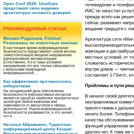
Open Conf 2026: UserGate
телевидение и телефон
представил свое видение
ИАС он запустил услуг
архитектуры сетевого доверия
прежде всего как реше
сейчас развивает напр
Рекомендуемые статьи
вещание тридцати с ли
Михаил Родионов, Fortinet:
Архитектура сети «Миг
Развиваясь по известным законам
высокопроизводительны
В настоящее время информационная
агрегации и дистрибуци
безопасность представляет собой вполне
самостоятельное мощное направление
местных условий, от то
корпоративной автоматизации.
сложилась исторически
Естественно, что в таких условиях
направление это все теснее связывается
внутри домов — «витая
с вопросами прикладной
информационной …
составляет 1 Гбит/с, к
Как эффективно противостоять
Проблемы и пути ре
кибератакам
На сегодняшний день обеспечение
безопасности корпоративных ресурсов
В начале своей деятел
является одной из наиболее приоритетных
неуправляемые коммута
целей для любой компании вне
зависимости от масштабов и сферы
препятствием к дальне
деятельности. Рынок информационной
безопасности развивается, а это значит,
ничего более. Телефон
что и …
качества обслуживания 
Наталья Абрамович, Туристско-
функций управления мн
информационный центр Казани:
другого нет. К тому же
Виртуальная поддержка реальных