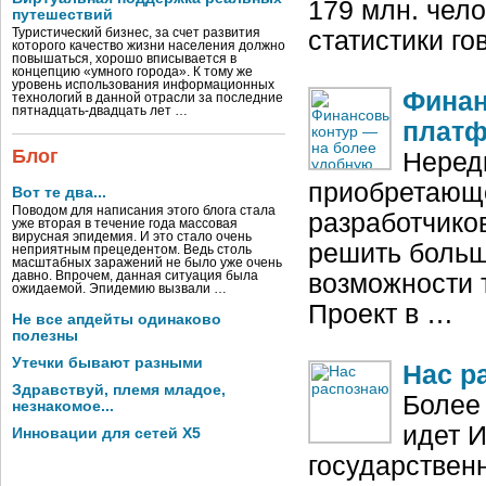
179 млн. чел
путешествий
Туристический бизнес, за счет развития
статистики го
которого качество жизни населения должно
повышаться, хорошо вписывается в
концепцию «умного города». К тому же
уровень использования информационных
Финан
технологий в данной отрасли за последние
пятнадцать-двадцать лет …
плат
Блог
Нередк
приобретающ
Вот те два...
Поводом для написания этого блога стала
разработчико
уже вторая в течение года массовая
вирусная эпидемия. И это стало очень
решить больш
неприятным прецедентом. Ведь столь
масштабных заражений не было уже очень
давно. Впрочем, данная ситуация была
возможности т
ожидаемой. Эпидемию вызвали …
Проект в …
Не все апдейты одинаково
полезны
Утечки бывают разными
Нас р
Здравствуй, племя младое,
Более
незнакомое...
идет 
Инновации для сетей X5
государствен