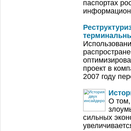
паспортах ро
информационн
Реструктури
терминальн
Использован
распростране
оптимизирова
проект в ком
2007 году пе
Истор
О том,
злоумы
сильных экон
увеличивается