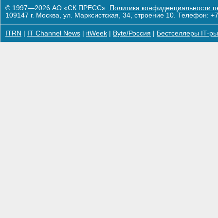
© 1997—2026 АО «СК ПРЕСС».
Политика конфиденциальности п
109147 г. Москва, ул. Марксистская, 34, строение 10. Телефон: +7
ITRN
|
IT Channel News
|
itWeek
|
Byte/Россия
|
Бестселлеры IT-ры