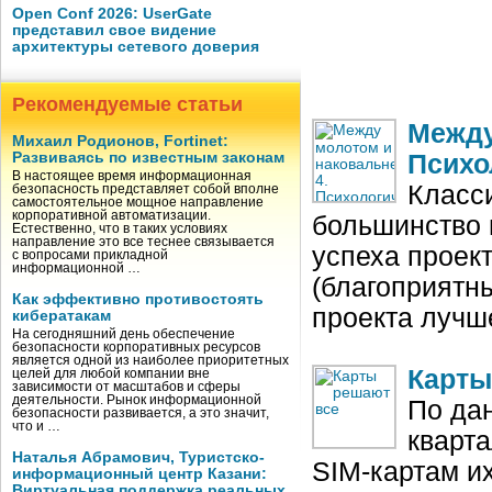
Open Conf 2026: UserGate
представил свое видение
архитектуры сетевого доверия
Рекомендуемые статьи
Между
Михаил Родионов, Fortinet:
Развиваясь по известным законам
Психо
В настоящее время информационная
Класс
безопасность представляет собой вполне
самостоятельное мощное направление
корпоративной автоматизации.
большинство 
Естественно, что в таких условиях
направление это все теснее связывается
успеха проек
с вопросами прикладной
информационной …
(благоприятны
Как эффективно противостоять
проекта лучше
кибератакам
На сегодняшний день обеспечение
безопасности корпоративных ресурсов
является одной из наиболее приоритетных
Карты
целей для любой компании вне
зависимости от масштабов и сферы
деятельности. Рынок информационной
По дан
безопасности развивается, а это значит,
что и …
кварт
Наталья Абрамович, Туристско-
SIM‑картам и
информационный центр Казани:
Виртуальная поддержка реальных