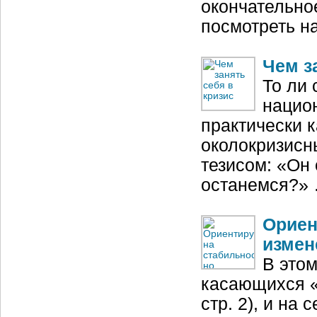
окончательно
посмотреть н
Чем з
То ли 
национ
практически 
околокризисн
тезисом: «Он 
останемся?»
Ориен
измен
В это
касающихся «
стр. 2), и на