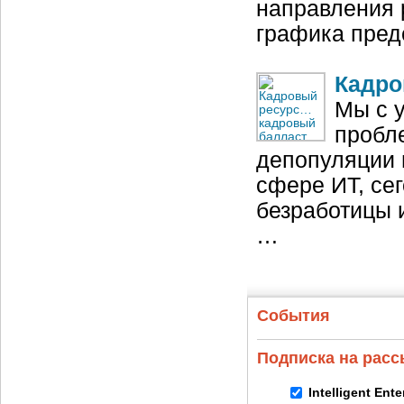
направления 
графика пред
Кадро
Мы с 
пробле
депопуляции 
сфере ИТ, се
безработицы 
…
События
Подписка на рас
Intelligent Ent